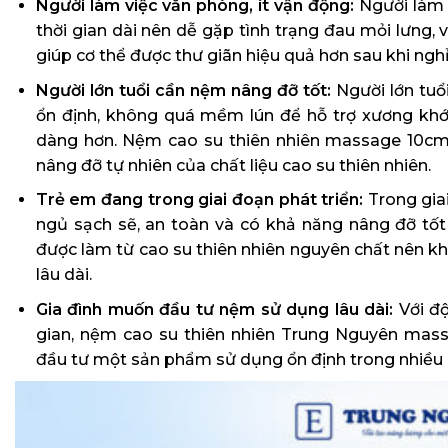
Người làm việc văn phòng, ít vận động:
Người làm 
thời gian dài nên dễ gặp tình trạng đau mỏi lưng, 
giúp cơ thể được thư giãn hiệu quả hơn sau khi nghỉ
Người lớn tuổi cần nệm nâng đỡ tốt:
Người lớn tuổ
ổn định, không quá mềm lún để hỗ trợ xương khớ
dàng hơn. Nệm cao su thiên nhiên massage 10cm
nâng đỡ tự nhiên của chất liệu cao su thiên nhiên.
Trẻ em đang trong giai đoạn phát triển:
Trong giai
ngủ sạch sẽ, an toàn và có khả năng nâng đỡ tốt 
được làm từ cao su thiên nhiên nguyên chất nên khá
lâu dài.
Gia đình muốn đầu tư nệm sử dụng lâu dài:
Với độ
gian, nệm cao su thiên nhiên Trung Nguyên mas
đầu tư một sản phẩm sử dụng ổn định trong nhiều