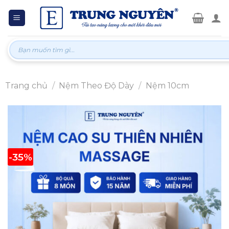
Skip
to
content
Tìm
kiếm:
Trang chủ
/
Nệm Theo Độ Dày
/
Nệm 10cm
-35%