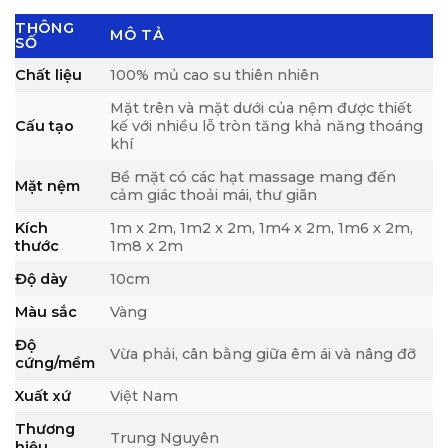
THÔNG
MÔ TẢ
SỐ
Chất liệu
100% mủ cao su thiên nhiên
Mặt trên và mặt dưới của nệm được thiết
Cấu tạo
kế với nhiều lỗ tròn tăng khả năng thoáng
khí
Bề mặt có các hạt massage mang đến
Mặt nệm
cảm giác thoải mái, thư giãn
Kích
1m x 2m, 1m2 x 2m, 1m4 x 2m, 1m6 x 2m,
thước
1m8 x 2m
Độ dày
10cm
Màu sắc
Vàng
Độ
Vừa phải, cân bằng giữa êm ái và nâng đỡ
cứng/mềm
Xuất xứ
Việt Nam
Thương
Trung Nguyên
hiệu