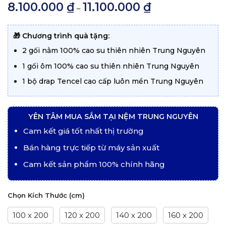
8.100.000
₫
11.100.000
₫
Khoảng
–
giá:
từ
8.100.000 ₫
đến
🎁 Chương trình quà tặng:
11.100.000 ₫
2 gối nằm 100% cao su thiên nhiên Trung Nguyên
1 gối ôm 100% cao su thiên nhiên Trung Nguyên
1 bộ drap Tencel cao cấp luôn mền Trung Nguyên
YÊN TÂM MUA SẮM TẠI NỆM TRUNG NGUYÊN
Cam kết giá tốt nhất thị trường
Bán hàng trực tiếp từ máy sản xuất
Cam kết sản phẩm 100% chính hãng
Chọn Kích Thước (cm)
100 x 200
120 x 200
140 x 200
160 x 200