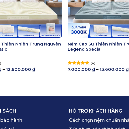
 Thiên Nhiên Trung Nguyên
Nệm Cao Su Thiên Nhiên T
sic
Legend Special
)
(4)
Khoảng
₫
–
12.600.000
₫
7.000.000
₫
–
13.600.000
₫
Được xếp
giá:
hạng
5.00
từ
5 sao
6.000.000 ₫
đến
12.600.000 ₫
H SÁCH
HỖ TRỢ KHÁCH HÀNG
 bảo hành
Cách chọn nệm chuẩn nh