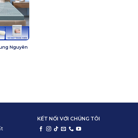
rung Nguyên
Khoảng
giá:
từ
7.000.000 ₫
đến
13.600.000 ₫
KẾT NỐI VỚI CHÚNG TÔI
ất