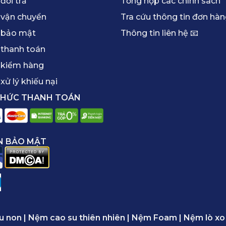
đổi trả
Tổng hợp các chính sách
 vận chuyển
Tra cứu thông tin đơn hà
 bảo mật
Thông tin liên hệ 📧
 thanh toán
 kiểm hàng
xử lý khiếu nại
THỨC THANH TOÁN
N BẢO MẬT
u non
|
Nệm cao su thiên nhiên
|
Nệm Foam
|
Nệm lò xo