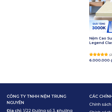
Nệm Cao Su
Legend Clas
(2
6.000.000
Được xếp
hạng
5.00
5 sao
CÔNG TY TNHH NỆM TRUNG
CÁC CHÍN
NGUYÊN
Chính sách
Địa chỉ:
1/22 Đường số 3, phường