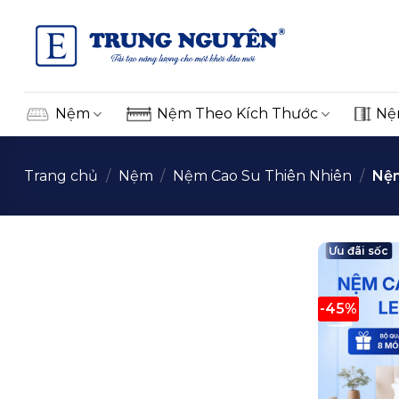
Skip
to
content
Nệm
Nệm Theo Kích Thước
Nệ
Trang chủ
/
Nệm
/
Nệm Cao Su Thiên Nhiên
/
Nệm
Ưu đãi sốc
-45%