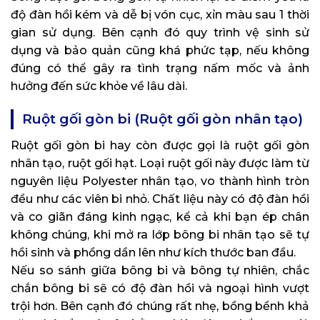
độ đàn hồi kém và dễ bị vón cục, xỉn màu sau 1 thời
gian sử dụng. Bên cạnh đó quy trình vệ sinh sử
dụng và bảo quản cũng khá phức tạp, nếu không
đúng có thể gây ra tình trạng nấm mốc và ảnh
hưởng đến sức khỏe về lâu dài.
Ruột gối gòn bi (Ruột gối gòn nhân tạo)
Ruột gối gòn bi hay còn được gọi là ruột gối gòn
nhân tạo, ruột gối hạt. Loại ruột gối này được làm từ
nguyên liệu Polyester nhân tạo, vo thành hình tròn
đều như các viên bi nhỏ. Chất liệu này có độ đàn hồi
và co giãn đáng kinh ngạc, kể cả khi bạn ép chân
không chúng, khi mở ra lớp bông bi nhân tạo sẽ tự
hồi sinh và phồng dần lên như kích thước ban đầu.
Nếu so sánh giữa bông bi và bông tự nhiên, chắc
chắn bông bi sẽ có độ đàn hồi và ngoại hình vượt
trội hơn. Bên cạnh đó chúng rất nhẹ, bồng bềnh khả