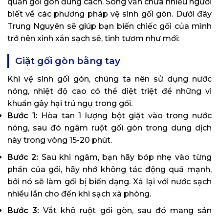
quản gối gòn đúng cách. Song vẫn chưa nhiều người
biết về các phương pháp vệ sinh gối gòn. Dưới đây
Trung Nguyên sẽ giúp bạn biến chiếc gối của mình
trở nên xinh xắn sạch sẽ, tinh tươm như mới:
Giặt gối gòn bằng tay
Khi vệ sinh gối gòn, chúng ta nên sử dụng nước
nóng, nhiệt độ cao có thể diệt triệt để những vi
khuẩn gây hại trú ngụ trong gối.
Bước 1:
Hòa tan 1 lượng bột giặt vào trong nước
nóng, sau đó ngâm ruột gối gòn trong dung dịch
này trong vòng 15-20 phút.
Bước 2:
Sau khi ngâm, bạn hãy bóp nhẹ vào từng
phần của gối, hãy nhớ không tác động quá mạnh,
bởi nó sẽ làm gối bị biến dạng. Xả lại với nước sạch
nhiều lần cho đến khi sạch xà phòng.
Bước 3:
Vắt khô ruột gối gòn, sau đó mang sản