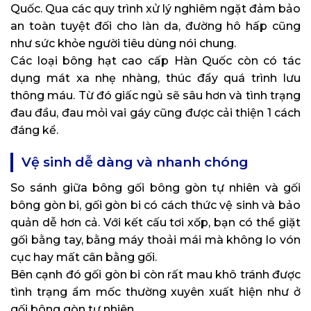
Quốc. Qua các quy trình xử lý nghiêm ngặt đảm bảo
an toàn tuyệt đối cho làn da, đường hô hấp cũng
như sức khỏe người tiêu dùng nói chung.
Các loại bông hạt cao cấp Hàn Quốc còn có tác
dụng mát xa nhẹ nhàng, thúc đẩy quá trình lưu
thông máu. Từ đó giấc ngủ sẽ sâu hơn và tình trạng
đau đầu, đau mỏi vai gáy cũng được cải thiện 1 cách
đáng kể.
Vệ sinh dễ dàng và nhanh chóng
So sánh giữa bông gối bông gòn tự nhiên và gối
bông gòn bi, gối gòn bi có cách thức vệ sinh và bảo
quản dễ hơn cả. Với kết cấu tơi xốp, bạn có thể giặt
gối bằng tay, bằng máy thoải mái mà không lo vón
cục hay mất cân bằng gối.
Bên cạnh đó gối gòn bi còn rất mau khô tránh được
tình trạng ẩm mốc thường xuyên xuất hiện như ở
gối bông gòn tự nhiên.