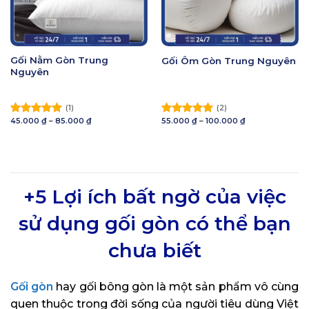
Gối Nằm Gòn Trung
Gối Ôm Gòn Trung Nguyên
Nguyên
(1)
(2)
Khoảng
Khoảng
45.000
₫
–
85.000
₫
55.000
₫
–
100.000
₫
Được xếp
Được xếp
giá:
giá:
hạng
5.00
hạng
5.00
từ
từ
5 sao
45.000 ₫
5 sao
55.000 ₫
đến
đến
85.000 ₫
100.000 ₫
+5 Lợi ích bất ngờ của việc
sử dụng gối gòn có thể bạn
chưa biết
Gối gòn
hay gối bông gòn là một sản phẩm vô cùng
quen thuộc trong đời sống của người tiêu dùng Việt