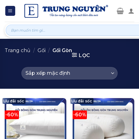
Skip
to
content
Tìm
kiếm:
Trang chủ
/
Gối
/
Gối Gòn
LỌC
Ưu đãi sốc
Ưu đãi sốc
-60%
-60%