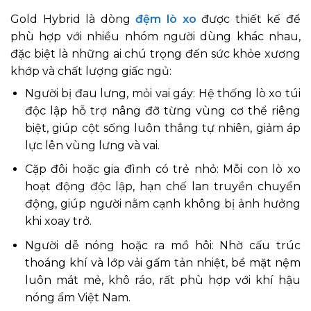
Gold Hybrid là dòng
đệm lò xo
được thiết kế để
phù hợp với nhiều nhóm người dùng khác nhau,
đặc biệt là những ai chú trọng đến sức khỏe xương
khớp và chất lượng giấc ngủ:
Người bị đau lưng, mỏi vai gáy: Hệ thống lò xo túi
độc lập hỗ trợ nâng đỡ từng vùng cơ thể riêng
biệt, giúp cột sống luôn thẳng tự nhiên, giảm áp
lực lên vùng lưng và vai.
Cặp đôi hoặc gia đình có trẻ nhỏ: Mỗi con lò xo
hoạt động độc lập, hạn chế lan truyền chuyển
động, giúp người nằm cạnh không bị ảnh hưởng
khi xoay trở.
Người dễ nóng hoặc ra mồ hôi: Nhờ cấu trúc
thoáng khí và lớp vải gấm tản nhiệt, bề mặt nệm
luôn mát mẻ, khô ráo, rất phù hợp với khí hậu
nóng ẩm Việt Nam.