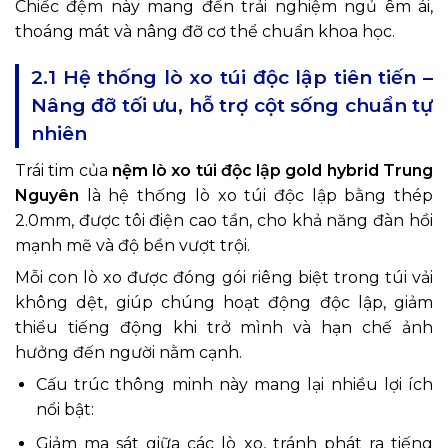
Chiếc đệm này mang đến trải nghiệm ngủ êm ái,
thoáng mát và nâng đỡ cơ thể chuẩn khoa học.
2.1 Hệ thống lò xo túi độc lập tiên tiến –
Nâng đỡ tối ưu, hỗ trợ cột sống chuẩn tự
nhiên
Trái tim của
nệm lò xo túi độc lập gold hybrid Trung
Nguyên
là hệ thống lò xo túi độc lập bằng thép
2.0mm, được tôi điện cao tần, cho khả năng đàn hồi
mạnh mẽ và độ bền vượt trội.
Mỗi con lò xo được đóng gói riêng biệt trong túi vải
không dệt, giúp chúng hoạt động độc lập, giảm
thiểu tiếng động khi trở mình và hạn chế ảnh
hưởng đến người nằm cạnh.
Cấu trúc thông minh này mang lại nhiều lợi ích
nổi bật:
Giảm ma sát giữa các lò xo, tránh phát ra tiếng