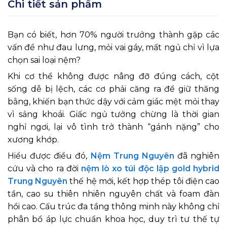
Chi tiết sản phẩm
Bạn có biết, hơn 70% người trưởng thành gặp các
vấn đề như đau lưng, mỏi vai gáy, mất ngủ chỉ vì lựa
chọn sai loại nệm?
Khi cơ thể không được nâng đỡ đúng cách, cột
sống dễ bị lệch, các cơ phải căng ra để giữ thăng
bằng, khiến bạn thức dậy với cảm giác mệt mỏi thay
vì sảng khoái. Giấc ngủ tưởng chừng là thời gian
nghỉ ngơi, lại vô tình trở thành “gánh nặng” cho
xương khớp.
Hiểu được điều đó,
Nệm Trung Nguyên
đã nghiên
cứu và cho ra đời
nệm lò xo túi độc lập gold hybrid
Trung Nguyên
thế hệ mới, kết hợp thép tôi điện cao
tần, cao su thiên nhiên nguyên chất và foam đàn
hồi cao. Cấu trúc đa tầng thông minh này không chỉ
phân bổ áp lực chuẩn khoa học, duy trì tư thế tự