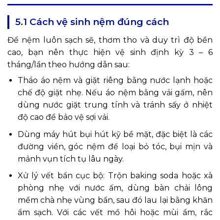
5.1 Cách vệ sinh nệm đúng cách
Để nệm luôn sạch sẽ, thơm tho và duy trì độ bền
cao, bạn nên thực hiện vệ sinh định kỳ 3 – 6
tháng/lần theo hướng dẫn sau:
Tháo áo nệm và giặt riêng bằng nước lạnh hoặc
chế độ giặt nhẹ. Nếu áo nệm bằng vải gấm, nên
dùng nước giặt trung tính và tránh sấy ở nhiệt
độ cao để bảo vệ sợi vải.
Dùng máy hút bụi hút kỹ bề mặt, đặc biệt là các
đường viền, góc nệm để loại bỏ tóc, bụi mịn và
mảnh vụn tích tụ lâu ngày.
Xử lý vết bẩn cục bộ: Trộn baking soda hoặc xà
phòng nhẹ với nước ấm, dùng bàn chải lông
mềm chà nhẹ vùng bẩn, sau đó lau lại bằng khăn
ẩm sạch. Với các vết mồ hôi hoặc mùi ẩm, rắc