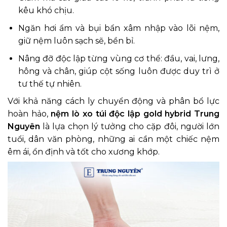
kêu khó chịu.
Ngăn hơi ẩm và bụi bẩn xâm nhập vào lõi nệm,
giữ nệm luôn sạch sẽ, bền bỉ.
Nâng đỡ độc lập từng vùng cơ thể: đầu, vai, lưng,
hông và chân, giúp cột sống luôn được duy trì ở
tư thế tự nhiên.
Với khả năng cách ly chuyển động và phân bổ lực
hoàn hảo,
nệm lò xo túi độc lập gold hybrid Trung
Nguyên
là lựa chọn lý tưởng cho cặp đôi, người lớn
tuổi, dân văn phòng, những ai cần một chiếc nệm
êm ái, ổn định và tốt cho xương khớp.