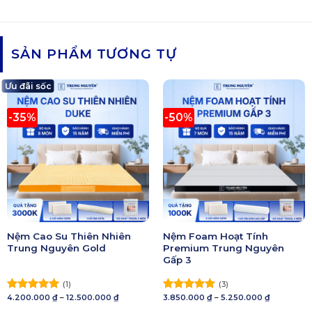
SẢN PHẨM TƯƠNG TỰ
Ưu đãi sốc
-35%
-50%
Nệm Cao Su Thiên Nhiên
Nệm Foam Hoạt Tính
Trung Nguyên Gold
Premium Trung Nguyên
Gấp 3
(1)
(3)
Khoảng
Khoảng
4.200.000
₫
–
12.500.000
₫
3.850.000
₫
–
5.250.000
₫
Được xếp
Được xếp
giá:
giá:
hạng
5.00
hạng
5.00
từ
từ