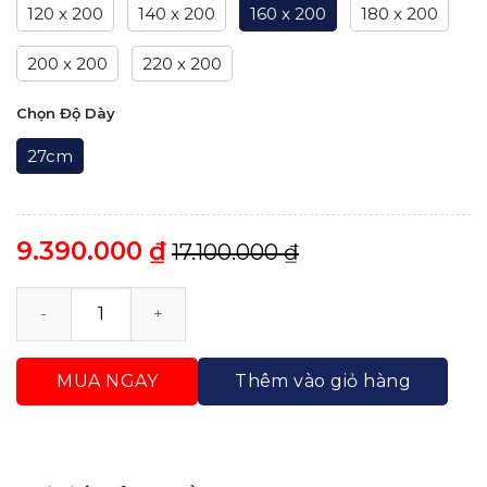
120 x 200
140 x 200
160 x 200
180 x 200
200 x 200
220 x 200
Chọn Độ Dày
27cm
9.390.000
₫
17.100.000
₫
Nệm Lò Xo Túi Độc Lập Gold Hybrid Trung Nguyên s
MUA NGAY
Thêm vào giỏ hàng