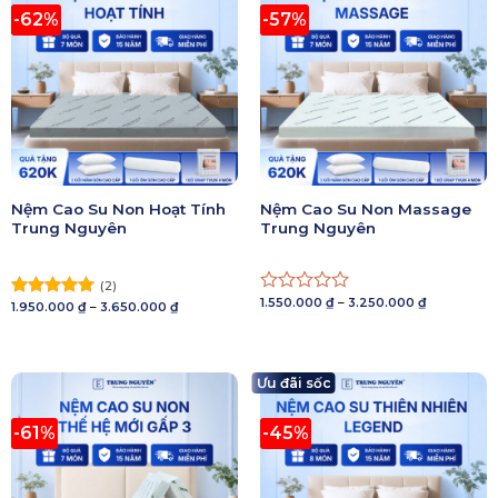
-62%
-57%
Nệm Cao Su Non Hoạt Tính
Nệm Cao Su Non Massage
Trung Nguyên
Trung Nguyên
(2)
Khoảng
1.550.000
₫
–
3.250.000
₫
Được
Khoảng
1.950.000
₫
–
3.650.000
₫
Được xếp
giá:
giá:
xếp
hạng
5.00
từ
từ
1.550.000 ₫
hạng
5 sao
1.950.000 ₫
đến
đến
0
3.250.000 ₫
3.650.000 ₫
5
Ưu đãi sốc
sao
-61%
-45%