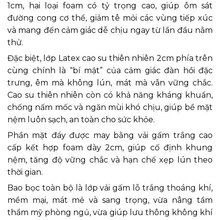
1cm, hai loại foam có tỷ trọng cao, giúp ôm sát
đường cong cơ thể, giảm tê mỏi các vùng tiếp xúc
và mang đến cảm giác dễ chịu ngay từ lần đầu nằm
thử.
Đặc biệt, lớp Latex cao su thiên nhiên 2cm phía trên
cùng chính là “bí mật” của cảm giác đàn hồi đặc
trưng, êm mà không lún, mát mà vẫn vững chắc.
Cao su thiên nhiên còn có khả năng kháng khuẩn,
chống nấm mốc và ngăn mùi khó chịu, giúp bề mặt
nệm luôn sạch, an toàn cho sức khỏe.
Phần mặt đáy được may bằng vải gấm trắng cao
cấp kết hợp foam dày 2cm, giúp cố định khung
nệm, tăng độ vững chắc và hạn chế xẹp lún theo
thời gian.
Bao bọc toàn bộ là lớp vải gấm lỗ trắng thoáng khí,
mềm mại, mát mẻ và sang trọng, vừa nâng tầm
thẩm mỹ phòng ngủ, vừa giúp lưu thông không khí