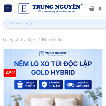
Skip
to
content
Tìm
kiếm:
Trang chủ
/
Nệm
/
Nệm Lò Xo
-45%