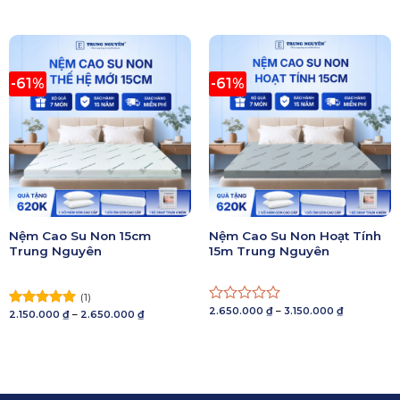
từ
3.150.000 ₫
hạng
5 sao
2.650.000 ₫
đến
đến
0
3.650.000 ₫
3.150.000 ₫
5
sao
-61%
-61%
Nệm Cao Su Non 15cm
Nệm Cao Su Non Hoạt Tính
Trung Nguyên
15m Trung Nguyên
(1)
Khoảng
2.650.000
₫
–
3.150.000
₫
Được
Khoảng
2.150.000
₫
–
2.650.000
₫
Được xếp
giá:
giá:
xếp
hạng
5.00
từ
từ
2.650.000 ₫
hạng
5 sao
2.150.000 ₫
đến
đến
0
3.150.000 ₫
2.650.000 ₫
5
sao