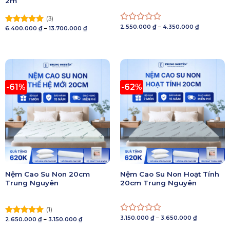
2m
(3)
Khoảng
2.550.000
₫
–
4.350.000
₫
Được
Khoảng
6.400.000
₫
–
13.700.000
₫
Được xếp
giá:
giá:
xếp
hạng
5.00
từ
từ
2.550.000 
hạng
5 sao
6.400.000 ₫
đến
đến
0
4.350.000 
13.700.000 ₫
5
sao
-61%
-62%
Nệm Cao Su Non 20cm
Nệm Cao Su Non Hoạt Tính
Trung Nguyên
20cm Trung Nguyên
(1)
Khoảng
3.150.000
₫
–
3.650.000
₫
Được
Khoảng
2.650.000
₫
–
3.150.000
₫
Được xếp
giá:
giá:
xếp
hạng
5.00
từ