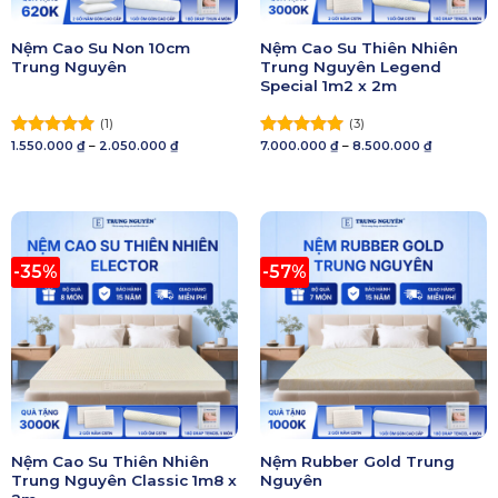
Nệm Cao Su Non 10cm
Nệm Cao Su Thiên Nhiên
Trung Nguyên
Trung Nguyên Legend
Special 1m2 x 2m
(1)
(3)
Khoảng
Khoảng
1.550.000
₫
–
2.050.000
₫
7.000.000
₫
–
8.500.000
₫
Được xếp
Được xếp
giá:
giá:
hạng
5.00
hạng
5.00
từ
từ
5 sao
1.550.000 ₫
5 sao
7.000.000 
đến
đến
2.050.000 ₫
8.500.000 
-35%
-57%
Nệm Cao Su Thiên Nhiên
Nệm Rubber Gold Trung
Trung Nguyên Classic 1m8 x
Nguyên