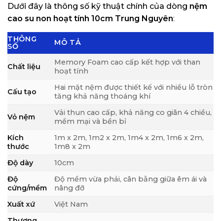
Dưới đây là thông số kỹ thuật chính của dòng
nệm
cao su non hoạt tính 10cm Trung Nguyên
:
THÔNG
MÔ TẢ
SỐ
Memory Foam cao cấp kết hợp với than
Chất liệu
hoạt tính
Hai mặt nệm được thiết kế với nhiều lỗ tròn
Cấu tạo
tăng khả năng thoáng khí
Vải thun cao cấp, khả năng co giãn 4 chiều,
Vỏ nệm
mềm mại và bền bỉ
Kích
1m x 2m, 1m2 x 2m, 1m4 x 2m, 1m6 x 2m,
thước
1m8 x 2m
Độ dày
10cm
Độ
Độ mềm vừa phải, cân bằng giữa êm ái và
cứng/mềm
nâng đỡ
Xuất xứ
Việt Nam
Thương