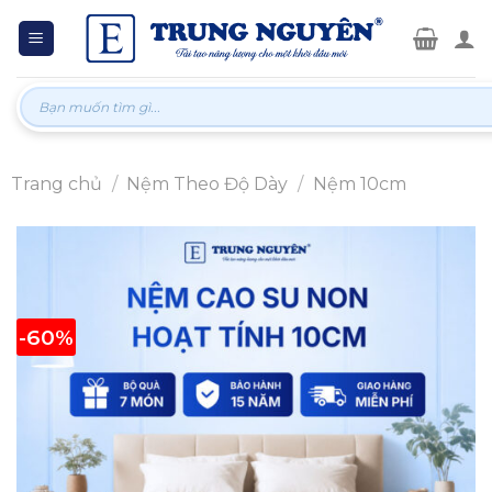
Skip
to
content
Tìm
kiếm:
Trang chủ
/
Nệm Theo Độ Dày
/
Nệm 10cm
-60%