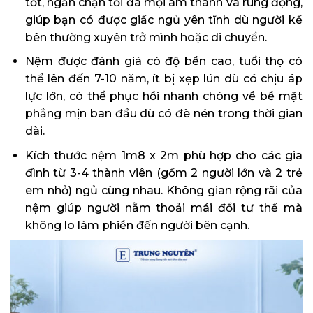
tốt, ngăn chặn tối đa mọi âm thanh và rung động,
giúp bạn có được giấc ngủ yên tĩnh dù người kế
bên thường xuyên trở mình hoặc di chuyển.
Nệm được đánh giá có độ bền cao, tuổi thọ có
thể lên đến 7-10 năm, ít bị xẹp lún dù có chịu áp
lực lớn, có thể phục hồi nhanh chóng về bề mặt
phẳng mịn ban đầu dù có đè nén trong thời gian
dài.
Kích thước nệm 1m8 x 2m phù hợp cho các gia
đình từ 3-4 thành viên (gồm 2 người lớn và 2 trẻ
em nhỏ) ngủ cùng nhau. Không gian rộng rãi của
nệm giúp người nằm thoải mái đổi tư thế mà
không lo làm phiền đến người bên cạnh.