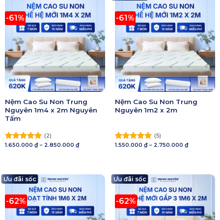
-61%
-61%
Nệm Cao Su Non Trung
Nệm Cao Su Non Trung
Nguyên 1m4 x 2m Nguyên
Nguyên 1m2 x 2m
Tấm
(2)
(5)
Khoảng
Khoảng
1.650.000
₫
–
2.850.000
₫
1.550.000
₫
–
2.750.000
₫
Được xếp
Được xếp
giá:
giá:
hạng
5.00
hạng
5.00
từ
từ
5 sao
1.650.000 ₫
5 sao
1.550.000 ₫
đến
đến
2.850.000 ₫
2.750.000 ₫
Ưu đãi sốc
Ưu đãi sốc
-62%
-62%