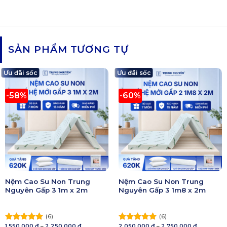
SẢN PHẨM TƯƠNG TỰ
Ưu đãi sốc
Ưu đãi sốc
-58%
-60%
Nệm Cao Su Non Trung
Nệm Cao Su Non Trung
Nguyên Gấp 3 1m x 2m
Nguyên Gấp 3 1m8 x 2m
(6)
(6)
Khoảng
Khoảng
1.550.000
₫
–
2.250.000
₫
2.050.000
₫
–
2.750.000
₫