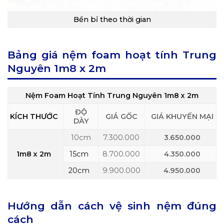
Bền bỉ theo thời gian
Bảng giá nệm foam hoạt tính Trung
Nguyên 1m8 x 2m
Nệm Foam Hoạt Tính Trung Nguyên 1m8 x 2m
ĐỘ
KÍCH THƯỚC
GIÁ GỐC
GIÁ KHUYẾN MẠI
DÀY
10cm
7.300.000
3.650.000
1m8 x 2m
15cm
8.700.000
4.350.000
20cm
9.900.000
4.950.000
Hướng dẫn cách vệ sinh nệm đúng
cách