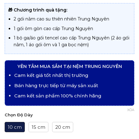
từ
3.650.000 ₫
đến
🎁 Chương trình quà tặng:
4.950.000 ₫
2 gối nằm cao su thiên nhiên Trung Nguyên
1 gối ôm gòn cao cấp Trung Nguyên
1 bộ ga/áo gối tencel cao cấp Trung Nguyên (2 áo gối
nằm, 1 áo gối ôm và 1 ga bọc nệm)
YÊN TÂM MUA SẮM TẠI NỆM TRUNG NGUYÊN
Cam kết giá tốt nhất thị trường
Bán hàng trực tiếp từ máy sản xuất
Cam kết sản phẩm 100% chính hãng
XÓA
Chọn Độ Dày
10 cm
15 cm
20 cm