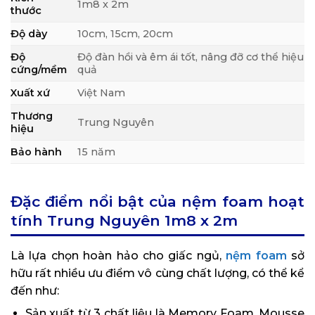
1m8 x 2m
thước
Độ dày
10cm, 15cm, 20cm
Độ
Độ đàn hồi và êm ái tốt, nâng đỡ cơ thể hiệu
cứng/mềm
quả
Xuất xứ
Việt Nam
Thương
Trung Nguyên
hiệu
Bảo hành
15 năm
Đặc điểm nổi bật của nệm foam hoạt
tính Trung Nguyên 1m8 x 2m
Là lựa chọn hoàn hảo cho giấc ngủ,
nệm foam
sở
hữu rất nhiều ưu điểm vô cùng chất lượng, có thể kể
đến như:
Sản xuất từ 3 chất liệu là Memory Foam, Mousse