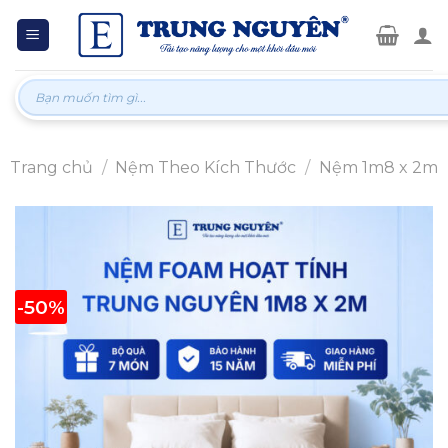
Skip
to
content
Tìm
kiếm:
Trang chủ
/
Nệm Theo Kích Thước
/
Nệm 1m8 x 2m
-50%