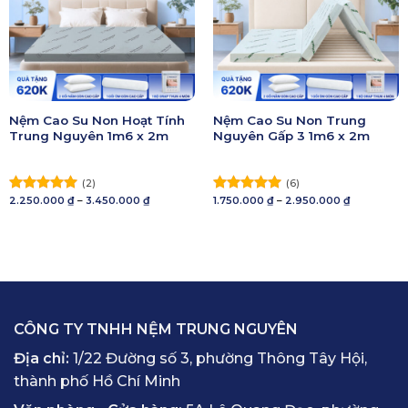
Nệm Cao Su Non Hoạt Tính
Nệm Cao Su Non Trung
Trung Nguyên 1m6 x 2m
Nguyên Gấp 3 1m6 x 2m
(2)
(6)
Khoảng
Khoảng
2.250.000
₫
–
3.450.000
₫
1.750.000
₫
–
2.950.000
₫
Được xếp
Được xếp
giá:
giá:
hạng
5.00
hạng
5.00
từ
từ
5 sao
2.250.000 ₫
5 sao
1.750.000 ₫
đến
đến
3.450.000 ₫
2.950.000 ₫
CÔNG TY TNHH NỆM TRUNG NGUYÊN
Địa chỉ:
1/22 Đường số 3, phường Thông Tây Hội,
thành phố Hồ Chí Minh