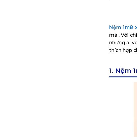
Nệm 1m8 
mái. Với ch
những ai yê
thích hợp 
1. Nệm 