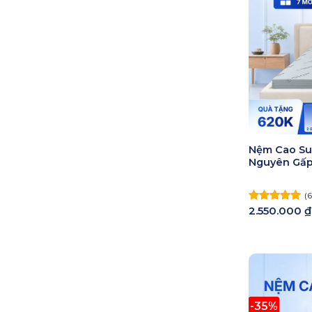
Nệm Cao Su
Nguyên Gấp
(6
2.550.000
₫
Được xếp
hạng
5.00
5 sao
-35%