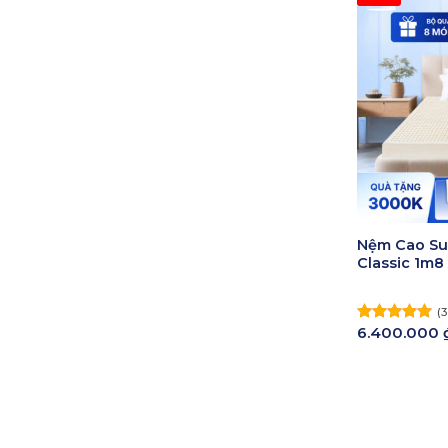
Nệm Cao Su
Classic 1m8
(3
6.400.000
Được xếp
hạng
5.00
5 sao