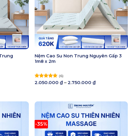
 Trung
Nệm Cao Su Non Trung Nguyên Gấp 3
1m8 x 2m
(6)
hoảng
Khoảng
2.050.000
₫
–
2.750.000
₫
Được xếp
á:
giá:
hạng
5.00
ừ
từ
5 sao
.550.000 ₫
2.050.000 ₫
ến
đến
.250.000 ₫
2.750.000 ₫
-35%