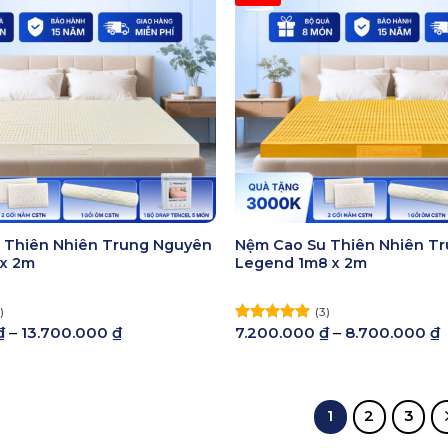
 Thiên Nhiên Trung Nguyên
Nệm Cao Su Thiên Nhiên T
 x 2m
Legend 1m8 x 2m
)
(3)
Khoảng
₫
–
13.700.000
₫
7.200.000
₫
–
8.700.000
₫
Được xếp
giá:
g
hạng
5.00
từ
t
5 sao
6.400.000 ₫
7
đến
13.700.000 ₫
8
1
2
3