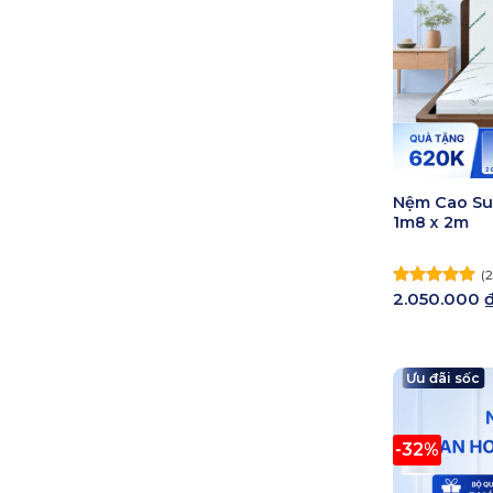
Nệm Cao Su
1m8 x 2m
(2
2.050.000
Được xếp
hạng
5.00
5 sao
Ưu đãi sốc
-32%