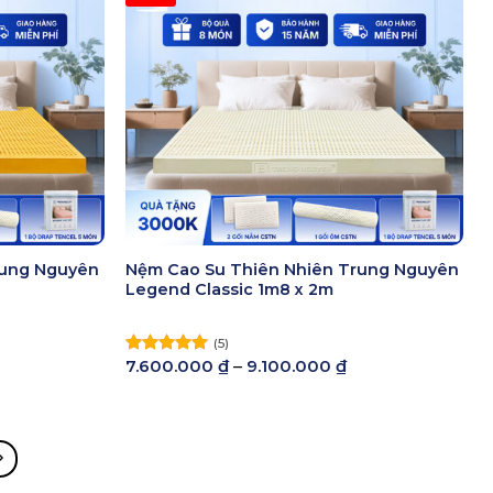
rung Nguyên
Nệm Cao Su Thiên Nhiên Trung Nguyên
Legend Classic 1m8 x 2m
(5)
Khoảng
Khoảng
7.600.000
₫
–
9.100.000
₫
Được xếp
iá:
giá:
hạng
5.00
ừ
từ
5 sao
.200.000 ₫
7.600.000 ₫
đến
đến
.700.000 ₫
9.100.000 ₫