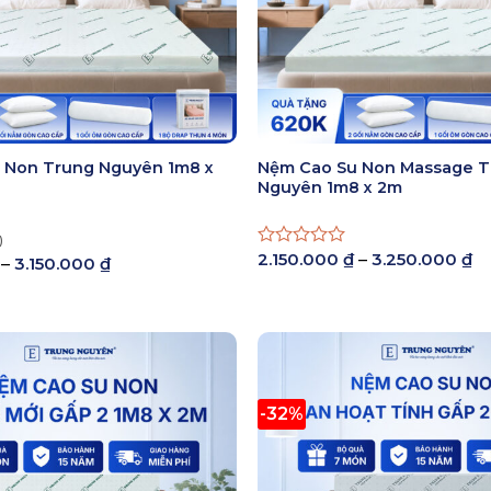
 Non Trung Nguyên 1m8 x
Nệm Cao Su Non Massage 
Nguyên 1m8 x 2m
)
K
2.150.000
₫
–
3.250.000
₫
Được
Khoảng
–
3.150.000
₫
gi
giá:
xếp
từ
từ
hạng
2.
1.950.000 ₫
0
đ
đến
5
3.
3.150.000 ₫
sao
-32%