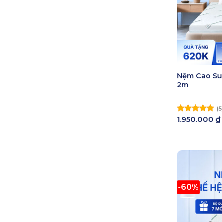
Nệm Cao Su
2m
(5
1.950.000
₫
Được xếp
hạng
5.00
5 sao
-60%