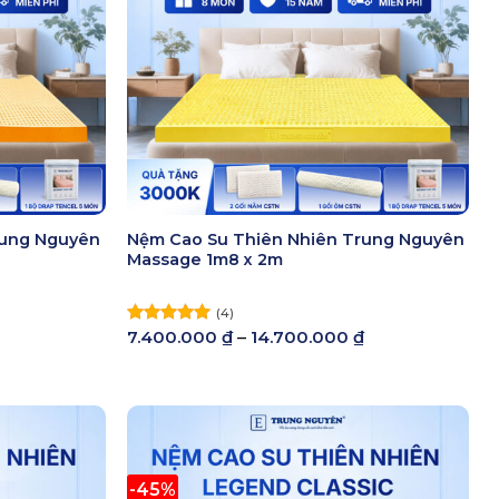
rung Nguyên
Nệm Cao Su Thiên Nhiên Trung Nguyên
Massage 1m8 x 2m
(4)
Khoảng
Khoảng
7.400.000
₫
–
14.700.000
₫
Được xếp
giá:
giá:
hạng
5.00
từ
từ
5 sao
5.900.000 ₫
7.400.000 ₫
đến
đến
12.500.000 ₫
14.700.000 ₫
-45%