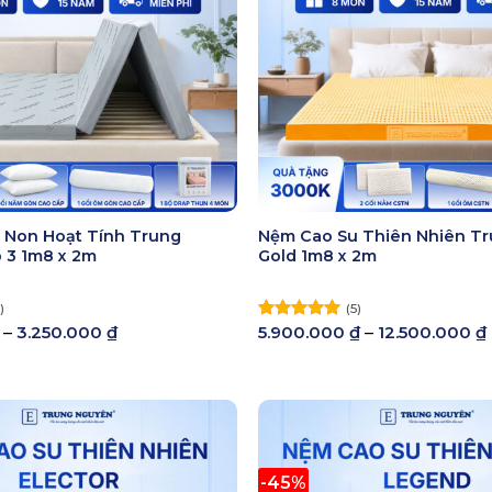
 Non Hoạt Tính Trung
Nệm Cao Su Thiên Nhiên T
 3 1m8 x 2m
Gold 1m8 x 2m
)
(5)
Khoảng
–
3.250.000
₫
5.900.000
₫
–
12.500.000
₫
Được xếp
giá:
hạng
5.00
từ
5 sao
2.550.000 ₫
đến
3.250.000 ₫
-45%