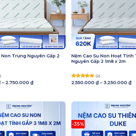
 Non Trung Nguyên Gấp 2
Nệm Cao Su Non Hoạt Tính
Nguyên Gấp 2 1m8 x 2m
)
(2)
Khoảng
K
₫
–
2.750.000
₫
2.550.000
₫
–
3.250.000
₫
Được xếp
giá:
gi
hạng
5.00
từ
t
5 sao
2.050.000 ₫
2
đến
đ
2.750.000 ₫
3
-35%