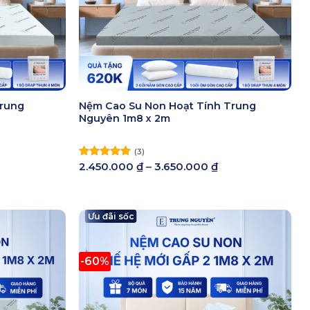
Trung
Nệm Cao Su Non Hoạt Tính Trung
Nguyên 1m8 x 2m
(3)
hoảng
Khoảng
2.450.000
₫
–
3.650.000
₫
Được xếp
á:
giá:
hạng
5.00
từ
5 sao
150.000 ₫
2.450.000 ₫
ến
đến
250.000 ₫
Ưu đãi sốc
3.650.000 ₫
-60%