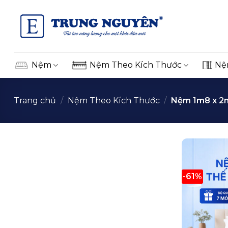
Skip
to
content
Nệm
Nệm Theo Kích Thước
Nệ
Trang chủ
/
Nệm Theo Kích Thước
/
Nệm 1m8 x 2
-61%