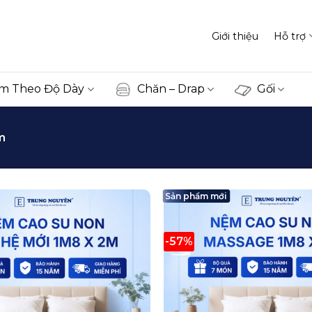
Giới thiệu
Hỗ trợ
m Theo Độ Dày
Chăn – Drap
Gối
m
Sản phẩm mới
-57%