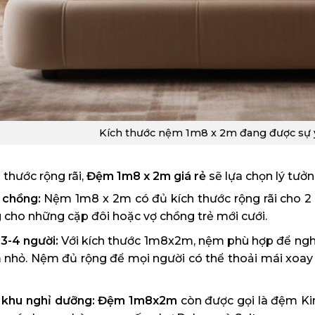
Kích thước nệm 1m8 x 2m đang được sự y
 thước rộng rãi,
Đệm 1m8 x 2m giá rẻ
sẽ lựa chọn lý tưở
 chồng:
Nệm 1m8 x 2m có đủ kích thước rộng rãi cho 2 n
g cho những cặp đôi hoặc vợ chồng trẻ mới cưới.
 3-4 người:
Với kích thước 1m8x2m, nệm phù hợp để nghỉ 
m nhỏ. Nệm đủ rộng để mọi người có thể thoải mái xoa
, khu nghỉ dưỡng: Đệm 1m8x2m
còn được gọi là đệm Ki