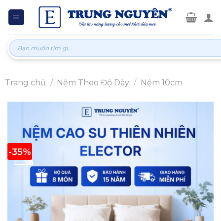
Skip
to
content
Tìm
kiếm:
Trang chủ
/
Nệm Theo Độ Dày
/
Nệm 10cm
-35%