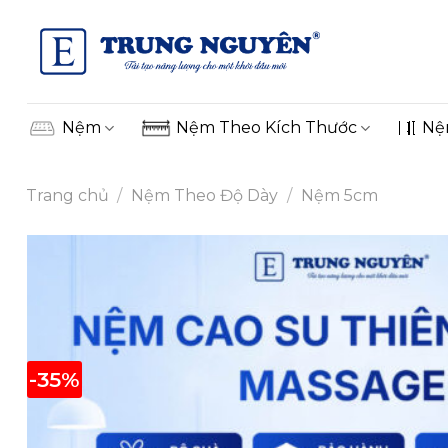
Skip
to
content
Nệm
Nệm Theo Kích Thước
Nệ
Trang chủ
/
Nệm Theo Độ Dày
/
Nệm 5cm
-35%