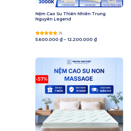
Nệm Cao Su Thiên Nhiên Trung
Nguyên Legend
(1)
Khoảng
5.600.000
₫
–
12.200.000
₫
Được xếp
giá:
hạng
5.00
từ
5 sao
5.600.000 ₫
đến
12.200.000 ₫
-57%