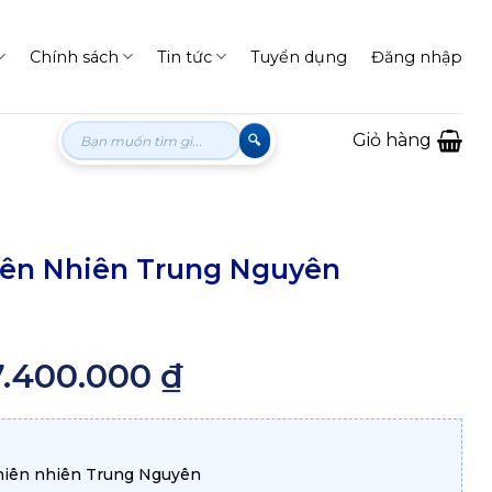
Chính sách
Tin tức
Tuyển dụng
Đăng nhập
Tìm
Giỏ hàng
kiếm:
ên Nhiên Trung Nguyên
7.400.000
₫
Khoảng
giá:
từ
5.700.000 ₫
đến
7.400.000 ₫
thiên nhiên Trung Nguyên