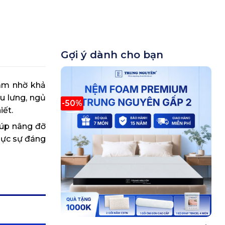
Gợi ý dành cho bạn
tâm nhờ khả
u lưng, ngủ
-50%
iết.
iúp nâng đỡ
thực sự đáng