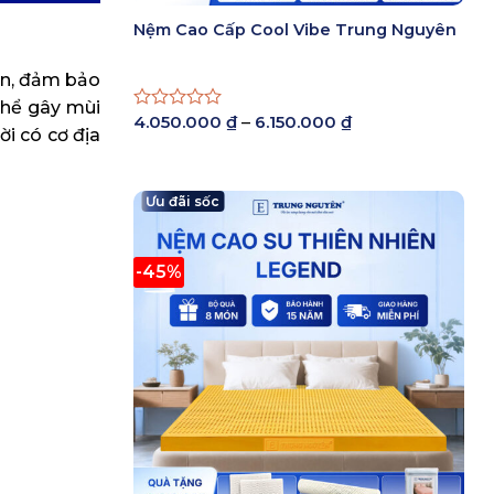
Nệm Cao Cấp Cool Vibe Trung Nguyên
ên, đảm bảo
 thể gây mùi
Khoảng
4.050.000
₫
–
6.150.000
₫
Được
ời có cơ địa
giá:
xếp
từ
hạng
4.050.000 ₫
0
đến
5
Ưu đãi sốc
6.150.000 ₫
sao
-45%