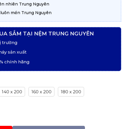
iên nhiên Trung Nguyên
p luôn mền Trung Nguyên
UA SẮM TẠI NỆM TRUNG NGUYÊN
ị trường
máy sản xuất
% chính hãng
140 x 200
160 x 200
180 x 200
 Trung Nguyên Massage 5cm số lượng