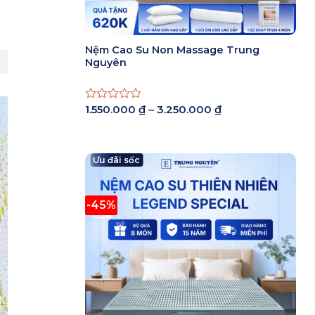
Nệm Cao Su Non Massage Trung
Nguyên
Khoảng
1.550.000
₫
–
3.250.000
₫
Được
giá:
xếp
từ
hạng
1.550.000 ₫
0
đến
5
Ưu đãi sốc
3.250.000 ₫
sao
-45%