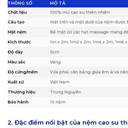
THÔNG SỐ
MÔ TẢ
Chất liệu
100% mủ cao su thiên nhiên
Cấu tạo
Mặt trên và mặt dưới của nệm được t
Mặt nệm
Bề mặt có các hạt massage mang đến
Kích thước
1m x 2m, 1m2 x 2m, 1m4 x 2m, 1m6 
Độ dày
5cm
Màu sắc
Vàng
Độ cứng/mềm
Vừa phải, cân bằng giữa êm ái và nâ
Xuất xứ
Việt Nam
Thương hiệu
Trung Nguyên
Bảo hành
15 năm
2. Đặc điểm nổi bật
của nệm cao su t