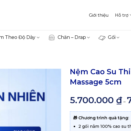
Giới thiệu
Hỗ trợ
m Theo Độ Dày
Chăn – Drap
Gối
Nệm Cao Su Thi
Massage 5cm
5.700.000
₫
–
🎁 Chương trình quà tặng:
2 gối nằm 100% cao su 