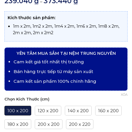
239.040
₫
373.440
₫
–
5 dựa trên
giá:
đánh giá
từ
239.040 ₫
đến
Kích thước sản phẩm:
373.440 ₫
1m x 2m, 1m2 x 2m, 1m4 x 2m, 1m6 x 2m, 1m8 x 2m,
2m x 2m, 2m x 2m2
YÊN TÂM MUA SẮM TẠI NỆM TRUNG NGUYÊN
Cam kết giá tốt nhất thị trường
Bán hàng trực tiếp từ máy sản xuất
Cam kết sản phẩm 100% chính hãng
XÓA
Chọn Kích Thước (cm)
100 x 200
120 x 200
140 x 200
160 x 200
180 x 200
200 x 200
200 x 220