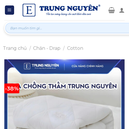
Skip
to
content
Tìm
kiếm:
Trang chủ
/
Chăn - Drap
/
Cotton
-38%