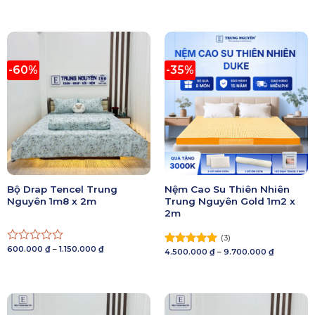
hạng
5.00
hạng
5.00
từ
từ
5 sao
6.000.000 ₫
5 sao
5.300.000
đến
đến
12.600.000 ₫
10.900.00
-60%
-35%
Bộ Drap Tencel Trung
Nệm Cao Su Thiên Nhiên
Nguyên 1m8 x 2m
Trung Nguyên Gold 1m2 x
2m
(3)
Khoảng
600.000
₫
–
1.150.000
₫
Được
Khoảng
4.500.000
₫
–
9.700.000
₫
Được xếp
giá:
giá:
xếp
hạng
5.00
từ
từ
600.000 ₫
hạng
5 sao
4.500.000 
đến
đến
0
1.150.000 ₫
9.700.000 
5
sao