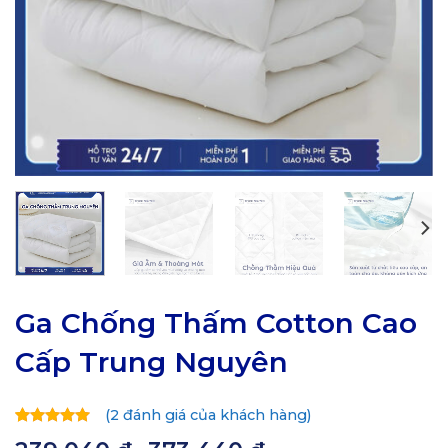
Ga Chống Thấm Cotton Cao
Cấp Trung Nguyên
(
2
đánh giá của khách hàng)
5.00
2
trên
Khoảng