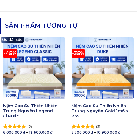
SẢN PHẨM TƯƠNG TỰ
Ưu đãi sốc
-45%
-35%
Nệm Cao Su Thiên Nhiên
Nệm Cao Su Thiên Nhiên
Trung Nguyên Legend
Trung Nguyên Gold 1m6 x
Classic
2m
(2)
(3)
Khoảng
Khoảng
6.000.000
₫
–
12.600.000
₫
5.300.000
₫
–
10.900.000
₫
Được xếp
Được xếp
giá:
giá: