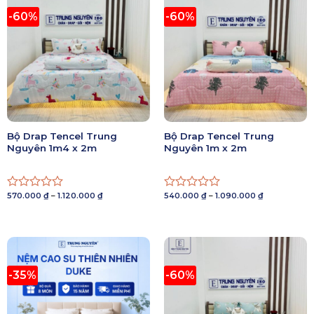
-60%
-60%
Bộ Drap Tencel Trung
Bộ Drap Tencel Trung
Nguyên 1m4 x 2m
Nguyên 1m x 2m
Khoảng
Khoảng
570.000
₫
–
1.120.000
₫
540.000
₫
–
1.090.000
₫
Được
Được
giá:
giá:
xếp
xếp
từ
từ
570.000 ₫
540.000 ₫
hạng
hạng
đến
đến
0
0
1.120.000 ₫
1.090.000 ₫
5
5
sao
sao
-35%
-60%