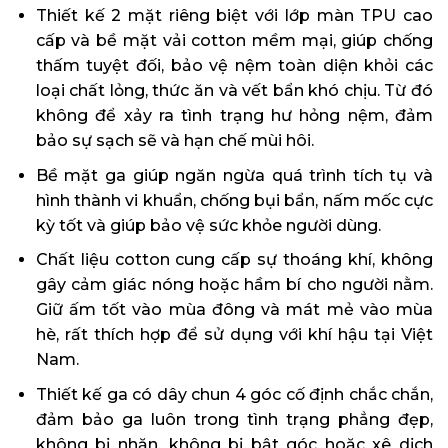
Thiết kế 2 mặt riêng biệt với lớp màn TPU cao
cấp và bề mặt vải cotton mềm mại, giúp chống
thấm tuyệt đối, bảo vệ nệm toàn diện khỏi các
loại chất lỏng, thức ăn và vết bẩn khó chịu. Từ đó
không để xảy ra tình trạng hư hỏng nệm, đảm
bảo sự sạch sẽ và hạn chế mùi hôi.
Bề mặt ga giúp ngăn ngừa quá trình tích tụ và
hình thành vi khuẩn, chống bụi bẩn, nấm mốc cực
kỳ tốt và giúp bảo vệ sức khỏe người dùng.
Chất liệu cotton cung cấp sự thoáng khí, không
gây cảm giác nóng hoặc hầm bí cho người nằm.
Giữ ấm tốt vào mùa đông và mát mẻ vào mùa
hè, rất thích hợp để sử dụng với khí hậu tại Việt
Nam.
Thiết kế ga có dây chun 4 góc cố định chắc chắn,
đảm bảo ga luôn trong tình trạng phẳng đẹp,
không bị nhăn, không bị bật góc hoặc xê dịch