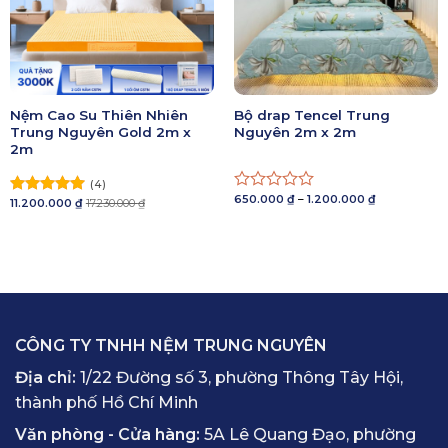
Nệm Cao Su Thiên Nhiên
Bộ drap Tencel Trung
Trung Nguyên Gold 2m x
Nguyên 2m x 2m
2m
(4)
Khoảng
650.000
₫
–
1.200.000
₫
Được
11.200.000
₫
17.230.000
₫
Được xếp
giá:
xếp
hạng
5.00
từ
650.000 ₫
hạng
5 sao
đến
0
1.200.000 ₫
5
sao
CÔNG TY TNHH NỆM TRUNG NGUYÊN
Địa chỉ:
1/22 Đường số 3, phường Thông Tây Hội,
thành phố Hồ Chí Minh
Văn phòng - Cửa hàng:
5A Lê Quang Đạo, phường