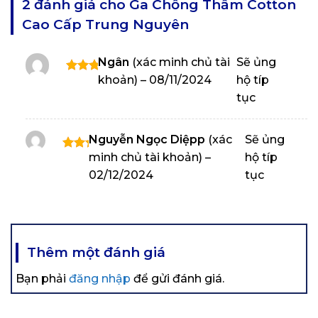
2 đánh giá cho
Ga Chống Thấm Cotton
Cao Cấp Trung Nguyên
Ngân
(xác minh chủ tài
Sẽ ủng
khoản)
–
08/11/2024
hộ típ
Được
xếp
tục
hạng
5
5
sao
Nguyễn Ngọc Diệpp
(xác
Sẽ ủng
minh chủ tài khoản)
–
hộ típ
Được
xếp
02/12/2024
tục
hạng
5
5
sao
Thêm một đánh giá
Bạn phải
đăng nhập
để gửi đánh giá.