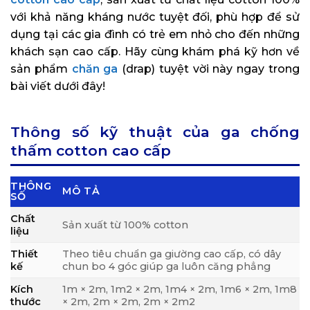
với khả năng kháng nước tuyệt đối, phù hợp để sử
dụng tại các gia đình có trẻ em nhỏ cho đến những
khách sạn cao cấp. Hãy cùng khám phá kỹ hơn về
sản phẩm
chăn ga
(drap) tuyệt vời này ngay trong
bài viết dưới đây!
Thông số kỹ thuật của ga chống
thấm cotton cao cấp
THÔNG
MÔ TẢ
SỐ
Chất
Sản xuất từ 100% cotton
liệu
Thiết
Theo tiêu chuẩn ga giường cao cấp, có dây
kế
chun bo 4 góc giúp ga luôn căng phẳng
Kích
1m × 2m, 1m2 × 2m, 1m4 × 2m, 1m6 × 2m, 1m8
thước
× 2m, 2m × 2m, 2m × 2m2