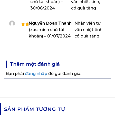
chủ tài khoản)
–
vấn nhiệt tình,
Được
xếp
30/06/2024
có quà tặng
hạng
5
5
sao
Nguyễn Đoan Thanh
Nhân viên tư
(xác minh chủ tài
vấn nhiệt tình,
Được
xếp
khoản)
–
01/07/2024
có quà tặng
hạng
5
5
sao
Thêm một đánh giá
Bạn phải
đăng nhập
để gửi đánh giá.
SẢN PHẨM TƯƠNG TỰ