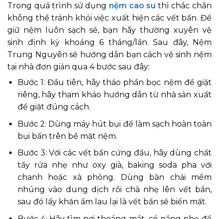
Trong quá trình sử dụng
nệm cao su
thì chắc chắn
không thể tránh khỏi việc xuất hiện các vết bẩn. Để
giữ nệm luôn sạch sẽ, bạn hãy thường xuyên vệ
sinh định kỳ khoảng 6 tháng/lần. Sau đây, Nệm
Trung Nguyên sẽ hướng dẫn bạn cách vệ sinh nệm
tại nhà đơn giản qua 4 bước sau đây:
Bước 1: Đầu tiên, hãy tháo phần bọc nệm để giặt
riêng, hãy tham khảo hướng dẫn từ nhà sản xuất
để giặt đúng cách.
Bước 2: Dùng máy hút bụi để làm sạch hoàn toàn
bụi bẩn trên bề mặt nệm.
Bước 3: Với các vết bẩn cứng đầu, hãy dùng chất
tẩy rửa nhẹ như oxy già, baking soda pha với
chanh hoặc xà phòng. Dùng bàn chải mềm
nhúng vào dung dịch rồi chà nhẹ lên vết bẩn,
sau đó lấy khăn ẩm lau lại là vết bẩn sẽ biến mất.
Bước 4: Hãy tìm nơi thoáng mát, có nắng nhẹ để