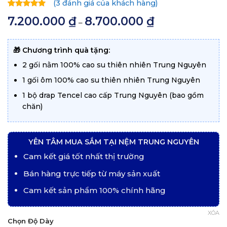
(
3
đánh giá của khách hàng)
5.00
3
trên
7.200.000
₫
8.700.000
₫
Khoảng
–
5 dựa trên
giá:
đánh giá
từ
7.200.000 ₫
đến
🎁 Chương trình quà tặng:
8.700.000 ₫
2 gối nằm 100% cao su thiên nhiên Trung Nguyên
1 gối ôm 100% cao su thiên nhiên Trung Nguyên
1 bộ drap Tencel cao cấp Trung Nguyên (bao gồm
chăn)
YÊN TÂM MUA SẮM TẠI NỆM TRUNG NGUYÊN
Cam kết giá tốt nhất thị trường
Bán hàng trực tiếp từ máy sản xuất
Cam kết sản phẩm 100% chính hãng
XÓA
Chọn Độ Dày