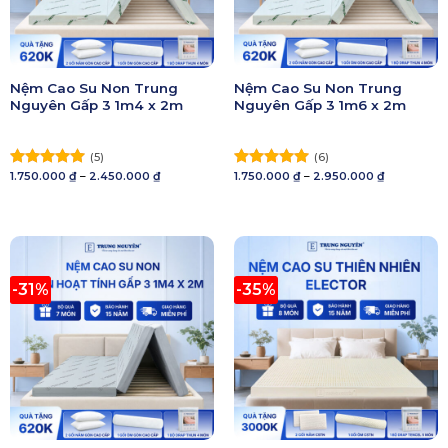
Nệm Cao Su Non Trung
Nệm Cao Su Non Trung
Nguyên Gấp 3 1m4 x 2m
Nguyên Gấp 3 1m6 x 2m
(5)
(6)
Khoảng
Khoảng
1.750.000
₫
–
2.450.000
₫
1.750.000
₫
–
2.950.000
₫
Được xếp
Được xếp
giá:
giá:
hạng
5.00
hạng
5.00
từ
từ
5 sao
1.750.000 ₫
5 sao
1.750.000 ₫
đến
đến
2.450.000 ₫
2.950.000 ₫
-31%
-35%