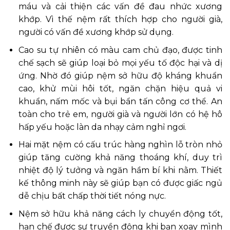
máu và cải thiện các vấn đề đau nhức xương
khớp. Vì thế nệm rất thích hợp cho người già,
người có vấn đề xương khớp sử dụng.
Cao su tự nhiên có màu cam chủ đạo, được tinh
chế sạch sẽ giúp loại bỏ mọi yếu tố độc hại và dị
ứng. Nhờ đó giúp nệm sở hữu độ kháng khuẩn
cao, khử mùi hôi tốt, ngăn chặn hiệu quả vi
khuẩn, nấm mốc và bụi bẩn tấn công cơ thể. An
toàn cho trẻ em, người già và người lớn có hệ hô
hấp yếu hoặc làn da nhạy cảm nghỉ ngơi.
Hai mặt nệm có cấu trúc hàng nghìn lỗ tròn nhỏ
giúp tăng cường khả năng thoáng khí, duy trì
nhiệt độ lý tưởng và ngăn hầm bí khi nằm. Thiết
kế thông minh này sẽ giúp bạn có được giấc ngủ
dễ chịu bất chấp thời tiết nóng nực.
Nệm sở hữu khả năng cách ly chuyển động tốt,
hạn chế được sự truyền động khi bạn xoay mình