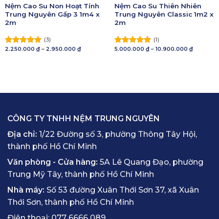
Nệm Cao Su Non Hoạt Tính
Nệm Cao Su Thiên Nhiên
Trung Nguyên Gấp 3 1m4 x
Trung Nguyên Classic 1m2 x
2m
2m
(3)
(1)
Khoảng
Khoảng
2.250.000
₫
–
2.950.000
₫
5.000.000
₫
–
10.900.000
₫
Được xếp
Được xếp
giá:
giá:
hạng
5.00
hạng
5.00
từ
từ
5 sao
2.250.000 ₫
5 sao
5.000.000
đến
đến
2.950.000 ₫
10.900.00
CÔNG TY TNHH NỆM TRUNG NGUYÊN
Địa chỉ:
1/22 Đường số 3, phường Thông Tây Hội,
thành phố Hồ Chí Minh
Văn phòng - Cửa hàng:
5A Lê Quang Đạo, phường
Trung Mỹ Tây, thành phố Hồ Chí Minh
Nhà máy:
Số 53 đường Xuân Thới Sơn 37, xã Xuân
Thới Sơn, thành phố Hồ Chí Minh
Điện thoại:
077 6666 089