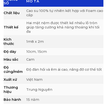
MÔ TẢ
SỐ
Cao su 100% tự nhiên kết hợp với Foam cao
Chất liệu
cấp
Hai mặt nệm được thiết kế nhiều lỗ tròn
Thiết kế
giúp tăng cường khả năng thoáng khí tối
đa
Kích
1m8 x 2m
thước
Độ dày
10cm, 15cm
Màu sắc
Cam
Độ
Độ đàn hồi và êm ái cao, nâng đỡ cơ thể tốt
cứng/mềm
Xuất xứ
Việt Nam
Thương
Trung Nguyên
hiệu
Bảo hành
15 năm