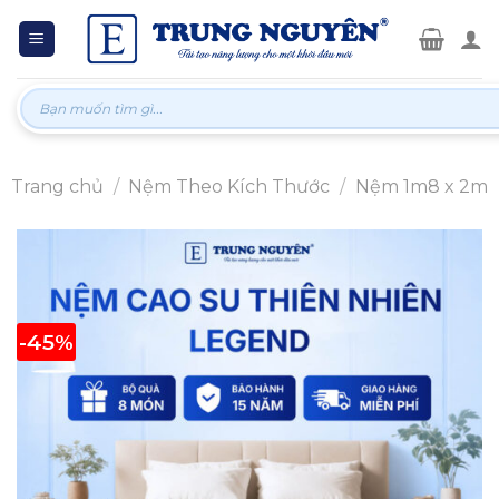
Skip
to
content
Tìm
kiếm:
Trang chủ
/
Nệm Theo Kích Thước
/
Nệm 1m8 x 2m
-45%