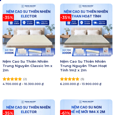
-35%
-35%
Nệm Cao Su Thiên Nhiên
Nệm Cao Su Thiên Nhiên
Trung Nguyên Classic 1m x
Trung Nguyên Than Hoạt
2m
Tính 1m2 x 2m
(2)
(5)
Khoảng
Khoảng
4.700.000
₫
–
10.300.000
₫
6.200.000
₫
–
13.900.000
₫
Được xếp
Được xếp
giá:
giá:
hạng
5.00
hạng
5.00
từ
từ
5 sao
4.700.000 ₫
5 sao
6.200.000
đến
đến
10.300.000 ₫
13.900.00
-35%
-61%