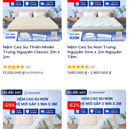
Nệm Cao Su Thiên Nhiên
Nệm Cao Su Non Trung
Trung Nguyên Classic 2m x
Nguyên 1m4 x 2m Nguyên
2m
Tấm
(4)
(2)
Khoảng
13.200.000
₫
20.310.000
₫
1.650.000
₫
–
2.850.000
₫
Được xếp
Được xếp
giá:
hạng
5.00
hạng
5.00
từ
5 sao
5 sao
1.650.000 ₫
đến
2.850.000 ₫
Ưu đãi sốc
Ưu đãi sốc
-59%
-62%