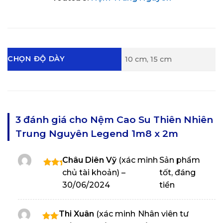
CHỌN ĐỘ DÀY
10 cm, 15 cm
3 đánh giá cho
Nệm Cao Su Thiên Nhiên
Trung Nguyên Legend 1m8 x 2m
Châu Diên Vỹ
(xác minh
Sản phẩm
chủ tài khoản)
–
tốt, đáng
Được
xếp
30/06/2024
tiền
hạng
5
5
sao
Thi Xuân
(xác minh
Nhân viên tư