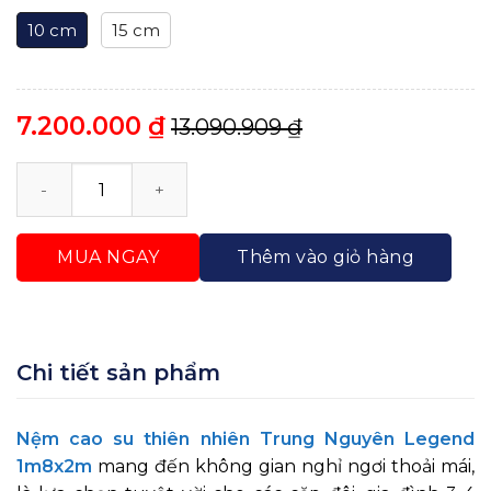
10 cm
15 cm
7.200.000
₫
13.090.909
₫
Nệm Cao Su Thiên Nhiên Trung Nguyên Legend 1m8 
MUA NGAY
Thêm vào giỏ hàng
Chi tiết sản phẩm
Nệm cao su thiên nhiên Trung Nguyên Legend
1m8x2m
mang đến không gian nghỉ ngơi thoải mái,