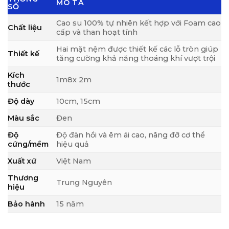
MÔ TẢ
SỐ
Cao su 100% tự nhiên kết hợp với Foam cao
Chất liệu
cấp và than hoạt tính
Hai mặt nệm được thiết kế các lỗ tròn giúp
Thiết kế
tăng cường khả năng thoáng khí vượt trội
Kích
1m8x 2m
thước
Độ dày
10cm, 15cm
Màu sắc
Đen
Độ
Độ đàn hồi và êm ái cao, nâng đỡ cơ thể
cứng/mềm
hiệu quả
Xuất xứ
Việt Nam
Thương
Trung Nguyên
hiệu
Bảo hành
15 năm