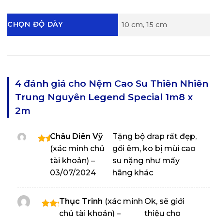
CHỌN ĐỘ DÀY
10 cm, 15 cm
4 đánh giá cho
Nệm Cao Su Thiên Nhiên
Trung Nguyên Legend Special 1m8 x
2m
Châu Diên Vỹ
Tặng bộ drap rất đẹp,
(xác minh chủ
gối êm, ko bị mùi cao
Được
xếp
tài khoản)
–
su nặng như mấy
hạng
03/07/2024
hãng khác
5
5
sao
Thục Trinh
(xác minh
Ok, sẽ giới
chủ tài khoản)
–
thiệu cho
Được