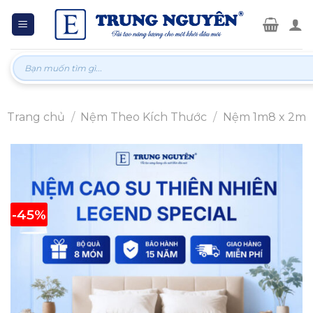
Skip
to
content
Tìm
kiếm:
Trang chủ
/
Nệm Theo Kích Thước
/
Nệm 1m8 x 2m
-45%