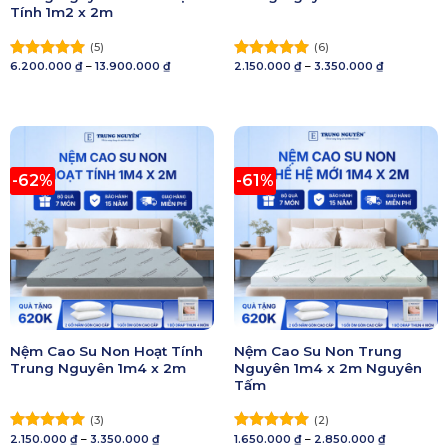
Tính 1m2 x 2m
(5)
(6)
Khoảng
Khoảng
6.200.000
₫
–
13.900.000
₫
2.150.000
₫
–
3.350.000
₫
Được xếp
Được xếp
giá:
giá:
hạng
5.00
hạng
5.00
từ
từ
5 sao
6.200.000 ₫
5 sao
2.150.000 ₫
đến
đến
13.900.000 ₫
3.350.000 ₫
-62%
-61%
Nệm Cao Su Non Hoạt Tính
Nệm Cao Su Non Trung
Trung Nguyên 1m4 x 2m
Nguyên 1m4 x 2m Nguyên
Tấm
(3)
(2)
Khoảng
Khoảng
2.150.000
₫
–
3.350.000
₫
1.650.000
₫
–
2.850.000
₫
Được xếp
Được xếp