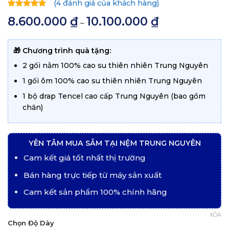
(
4
đánh giá của khách hàng)
5.00
4
trên
8.600.000
₫
10.100.000
₫
Khoảng
–
5 dựa trên
giá:
đánh giá
từ
8.600.000 ₫
đến
🎁 Chương trình quà tặng:
10.100.000 ₫
2 gối nằm 100% cao su thiên nhiên Trung Nguyên
1 gối ôm 100% cao su thiên nhiên Trung Nguyên
1 bộ drap Tencel cao cấp Trung Nguyên (bao gồm
chăn)
YÊN TÂM MUA SẮM TẠI NỆM TRUNG NGUYÊN
Cam kết giá tốt nhất thị trường
Bán hàng trực tiếp từ máy sản xuất
Cam kết sản phẩm 100% chính hãng
XÓA
Chọn Độ Dày