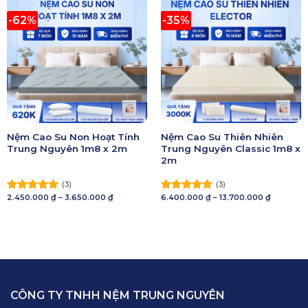
-62%
-35%
Nệm Cao Su Non Hoạt Tính
Nệm Cao Su Thiên Nhiên
Trung Nguyên 1m8 x 2m
Trung Nguyên Classic 1m8 x
2m
(3)
(3)
Khoảng
Khoảng
2.450.000
₫
–
3.650.000
₫
6.400.000
₫
–
13.700.000
₫
Được xếp
Được xếp
giá:
giá:
hạng
5.00
hạng
5.00
từ
từ
5 sao
2.450.000 ₫
5 sao
6.400.000
đến
đến
3.650.000 ₫
13.700.00
CÔNG TY TNHH NỆM TRUNG NGUYÊN