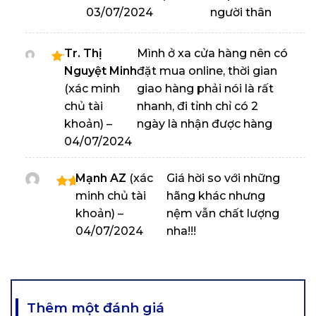
xếp
03/07/2024
người thân
hạng
5
5
sao
Tr. Thị
Mình ở xa cửa hàng nên có
Nguyệt Minh
đặt mua online, thời gian
Được
xếp
(xác minh
giao hàng phải nói là rất
hạng
chủ tài
nhanh, đi tỉnh chỉ có 2
5
5
khoản)
–
ngày là nhận được hàng
sao
04/07/2024
Mạnh AZ
(xác
Giá hời so với những
minh chủ tài
hãng khác nhưng
Được
xếp
khoản)
–
nệm vẫn chất lượng
hạng
04/07/2024
nha!!!
5
5
sao
Thêm một đánh giá