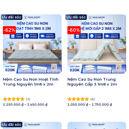
giá:
giá:
hạng
5.00
hạng
5.00
từ
từ
5 sao
2.150.000 ₫
5 sao
1.650.000 ₫
đến
đến
3.350.000 ₫
2.850.000 ₫
Ưu đãi sốc
Ưu đãi sốc
-62%
-60%
Nệm Cao Su Non Hoạt Tính
Nệm Cao Su Non Trung
Trung Nguyên 1m6 x 2m
Nguyên Gấp 3 1m8 x 2m
(2)
(6)
Khoảng
Khoảng
2.250.000
₫
–
3.450.000
₫
2.050.000
₫
–
2.750.000
₫
Được xếp
Được xếp
giá:
giá:
hạng
5.00
hạng
5.00
từ
từ
5 sao
2.250.000 ₫
5 sao
2.050.000 
đến
đến
3.450.000 ₫
2.750.000 
Ưu đãi sốc