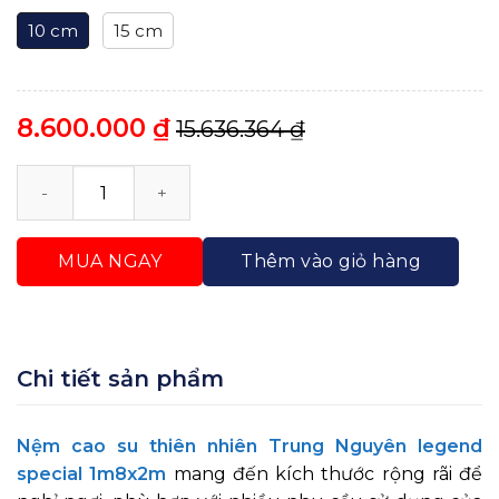
10 cm
15 cm
8.600.000
₫
15.636.364
₫
Nệm Cao Su Thiên Nhiên Trung Nguyên Legend Speci
MUA NGAY
Thêm vào giỏ hàng
Chi tiết sản phẩm
Nệm cao su thiên nhiên Trung Nguyên legend
special 1m8x2m
mang đến kích thước rộng rãi để