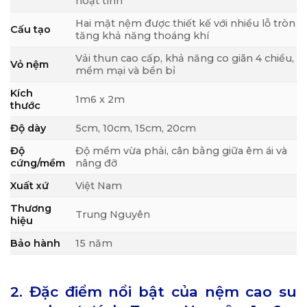
hoạt tính
Hai mặt nệm được thiết kế với nhiều lỗ tròn
Cấu tạo
tăng khả năng thoáng khí
Vải thun cao cấp, khả năng co giãn 4 chiều,
Vỏ nệm
mềm mại và bền bỉ
Kích
1m6 x 2m
thước
Độ dày
5cm, 10cm, 15cm, 20cm
Độ
Độ mềm vừa phải, cân bằng giữa êm ái và
cứng/mềm
nâng đỡ
Xuất xứ
Việt Nam
Thương
Trung Nguyên
hiệu
Bảo hành
15 năm
2. Đặc điểm nổi bật của nệm cao su