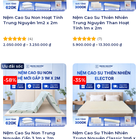
Nệm Cao Su Non Hoạt Tính
Nệm Cao Su Thiên Nhiên
Trung Nguyên 1m2 x 2m
Trung Nguyên Than Hoạt
Tính 1m x 2m
(4)
(7)
Khoảng
Khoảng
2.050.000
₫
–
3.250.000
₫
5.900.000
₫
–
13.300.000
₫
Được xếp
Được xếp
giá:
giá:
hạng
5.00
hạng
5.00
từ
từ
5 sao
2.050.000 ₫
5 sao
5.900.000
đến
đến
3.250.000 ₫
13.300.000
Ưu đãi sốc
-58%
-35%
Nệm Cao Su Non Trung
Nệm Cao Su Thiên Nhiên
Nguyên Gấp 3 1m x 2m
Trung Nguyên Classic 1m6 x