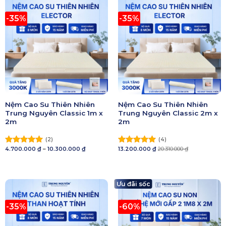
-35%
-35%
Nệm Cao Su Thiên Nhiên
Nệm Cao Su Thiên Nhiên
Trung Nguyên Classic 1m x
Trung Nguyên Classic 2m x
2m
2m
(2)
(4)
Khoảng
4.700.000
₫
–
10.300.000
₫
13.200.000
₫
20.310.000
₫
Được xếp
Được xếp
giá:
hạng
5.00
hạng
5.00
từ
5 sao
4.700.000 ₫
5 sao
đến
10.300.000 ₫
Ưu đãi sốc
-35%
-60%