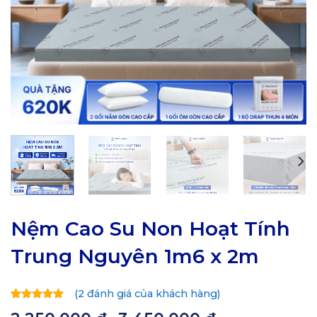
Nệm Cao Su Non Hoạt Tính
Trung Nguyên 1m6 x 2m
(
2
đánh giá của khách hàng)
5.00
2
trên
Khoảng