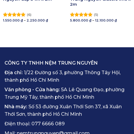
2m
(6)
(5)
Khoảng
Khoảng
1.550.000
₫
–
2.250.000
₫
5.800.000
₫
–
12.100.000
₫
Được xếp
Được xếp
giá:
giá:
hạng
5.00
hạng
5.00
từ
từ
5 sao
1.550.000 ₫
5 sao
5.800.000 
đến
đến
2.250.000 ₫
12.100.000
CÔNG TY TNHH NỆM TRUNG NGUYÊN
Địa chỉ:
1/22 Đường số 3, phường Thông Tây Hội,
thành phố Hồ Chí Minh
Văn phòng - Cửa hàng:
5A Lê Quang Đạo, phường
Trung Mỹ Tây, thành phố Hồ Chí Minh
Nhà máy:
Số 53 đường Xuân Thới Sơn 37, xã Xuân
Thới Sơn, thành phố Hồ Chí Minh
Điện thoại:
077 6666 089
Mail:
nemtrungnguyen@gmail.com