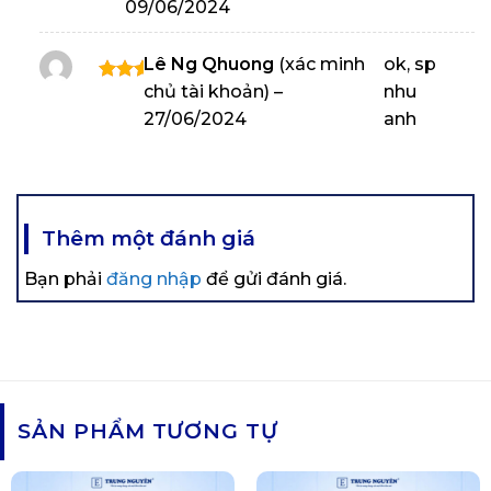
09/06/2024
5
5
sao
Lê Ng Qhuong
(xác minh
ok, sp
chủ tài khoản)
–
nhu
Được
xếp
27/06/2024
anh
hạng
5
5
sao
Thêm một đánh giá
Bạn phải
đăng nhập
để gửi đánh giá.
SẢN PHẨM TƯƠNG TỰ