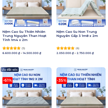
Nệm Cao Su Thiên Nhiên
Nệm Cao Su Non Trung
Trung Nguyên Than Hoạt
Nguyên Gấp 3 1m8 x 2m
Tính 1m4 x 2m
(5)
(6)
Khoảng
Khoảng
6.600.000
₫
–
14.500.000
₫
2.050.000
₫
–
2.750.000
₫
Được xếp
Được xếp
giá:
giá:
hạng
5.00
hạng
5.00
từ
từ
5 sao
6.600.000 ₫
5 sao
2.050.000 
đến
đến
14.500.000 ₫
2.750.000 
Ưu đãi sốc
-61%
-35%