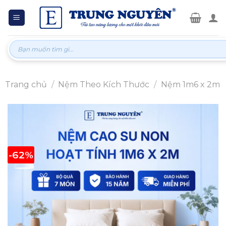
Skip
to
content
Tìm
kiếm:
Trang chủ
/
Nệm Theo Kích Thước
/
Nệm 1m6 x 2m
-62%