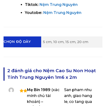
Tiktok:
Nệm Trung Nguyên
Youtobe:
Nệm Trung Nguyên
CHỌN ĐỘ DÀY
5 cm, 10 cm, 15 cm, 20 cm
2 đánh giá cho
Nệm Cao Su Non Hoạt
Tính Trung Nguyên 1m6 x 2m
Mẹ Bin 1989
(xác
San pham nhu
minh chủ tài
anh, giao hang
Được
xếp
khoản)
–
le, co tang qua
hạng