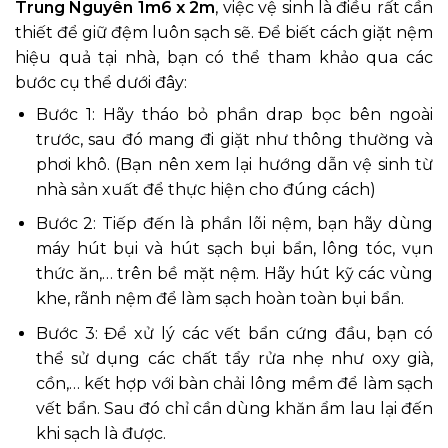
Trung Nguyên 1m6 x 2m
, việc vệ sinh là điều rất cần
thiết để giữ đệm luôn sạch sẽ. Để biết cách giặt nệm
hiệu quả tại nhà, bạn có thể tham khảo qua các
bước cụ thể dưới đây:
Bước 1: Hãy tháo bỏ phần drap bọc bên ngoài
trước, sau đó mang đi giặt như thông thường và
phơi khô. (Bạn nên xem lại hướng dẫn vệ sinh từ
nhà sản xuất để thực hiện cho đúng cách)
Bước 2: Tiếp đến là phần lõi nệm, bạn hãy dùng
máy hút bụi và hút sạch bụi bẩn, lông tóc, vụn
thức ăn,… trên bề mặt nệm. Hãy hút kỹ các vùng
khe, rãnh nệm để làm sạch hoàn toàn bụi bẩn.
Bước 3: Để xử lý các vết bẩn cứng đầu, bạn có
thể sử dụng các chất tẩy rửa nhẹ như oxy già,
cồn,… kết hợp với bàn chải lông mềm để làm sạch
vết bẩn. Sau đó chỉ cần dùng khăn ẩm lau lại đến
khi sạch là được.