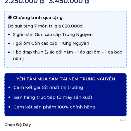
2.250.000
₫
3.450.000
₫
–
5 dựa trên
giá:
đánh giá
từ
2.250.000 ₫
đến
🎁 Chương trình quà tặng:
3.450.000 ₫
Bộ quà tặng 7 món trị giá 620.000đ
2 gối nằm Gòn cao cấp Trung Nguyên
1 gối ôm Gòn cao cấp Trung Nguyên
1 bộ drap thun (2 áo gối nằm – 1 áo gối ôm – 1 ga bọc
nệm)
YÊN TÂM MUA SẮM TẠI NỆM TRUNG NGUYÊN
Cam kết giá tốt nhất thị trường
Bán hàng trực tiếp từ máy sản xuất
Cam kết sản phẩm 100% chính hãng
XÓA
Chọn Độ Dày