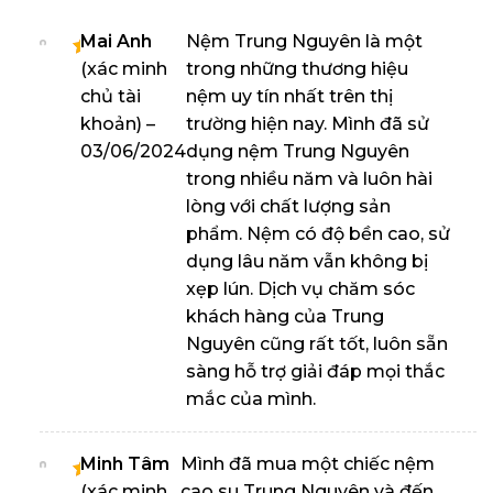
Mai Anh
Nệm Trung Nguyên là một
(xác minh
trong những thương hiệu
Được
xếp
chủ tài
nệm uy tín nhất trên thị
hạng
khoản)
–
trường hiện nay. Mình đã sử
5
5
03/06/2024
dụng nệm Trung Nguyên
sao
trong nhiều năm và luôn hài
lòng với chất lượng sản
phẩm. Nệm có độ bền cao, sử
dụng lâu năm vẫn không bị
xẹp lún. Dịch vụ chăm sóc
khách hàng của Trung
Nguyên cũng rất tốt, luôn sẵn
sàng hỗ trợ giải đáp mọi thắc
mắc của mình.
Minh Tâm
Mình đã mua một chiếc nệm
(xác minh
cao su Trung Nguyên và đến