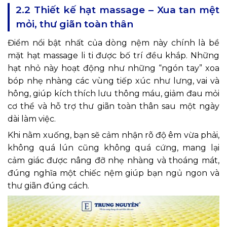
2.2 Thiết kế hạt massage – Xua tan mệt
mỏi, thư giãn toàn thân
Điểm nổi bật nhất của dòng nệm này chính là bề
mặt hạt massage li ti được bố trí đều khắp. Những
hạt nhỏ này hoạt động như những “ngón tay” xoa
bóp nhẹ nhàng các vùng tiếp xúc như lưng, vai và
hông, giúp kích thích lưu thông máu, giảm đau mỏi
cơ thể và hỗ trợ thư giãn toàn thân sau một ngày
dài làm việc.
Khi nằm xuống, bạn sẽ cảm nhận rõ độ êm vừa phải,
không quá lún cũng không quá cứng, mang lại
cảm giác được nâng đỡ nhẹ nhàng và thoáng mát,
đúng nghĩa một chiếc nệm giúp bạn ngủ ngon và
thư giãn đúng cách.