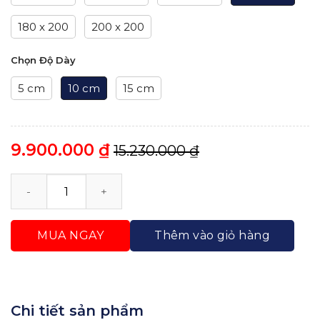
180 x 200
200 x 200
Chọn Độ Dày
5 cm
10 cm
15 cm
9.900.000
₫
15.230.000
₫
Nệm Cao Su Thiên Nhiên Trung Nguyên Massage số 
MUA NGAY
Thêm vào giỏ hàng
Chi tiết sản phẩm