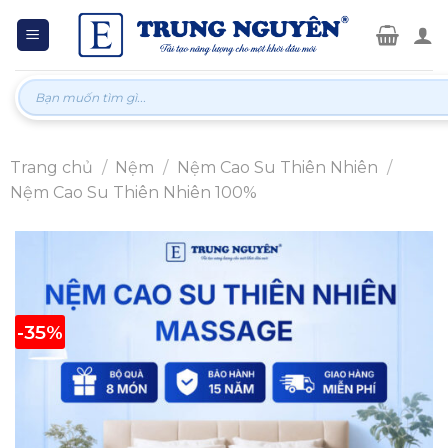
Skip
to
content
Tìm
kiếm:
Trang chủ
/
Nệm
/
Nệm Cao Su Thiên Nhiên
/
Nệm Cao Su Thiên Nhiên 100%
-35%