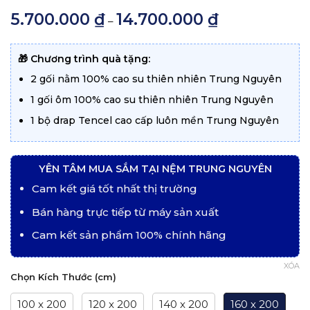
5.00
5
trên
5.700.000
₫
14.700.000
₫
Khoảng
–
5 dựa trên
giá:
đánh giá
từ
5.700.000 ₫
đến
🎁 Chương trình quà tặng:
14.700.000 ₫
2 gối nằm 100% cao su thiên nhiên Trung Nguyên
1 gối ôm 100% cao su thiên nhiên Trung Nguyên
1 bộ drap Tencel cao cấp luôn mền Trung Nguyên
YÊN TÂM MUA SẮM TẠI NỆM TRUNG NGUYÊN
Cam kết giá tốt nhất thị trường
Bán hàng trực tiếp từ máy sản xuất
Cam kết sản phẩm 100% chính hãng
XÓA
Chọn Kích Thước (cm)
100 x 200
120 x 200
140 x 200
160 x 200