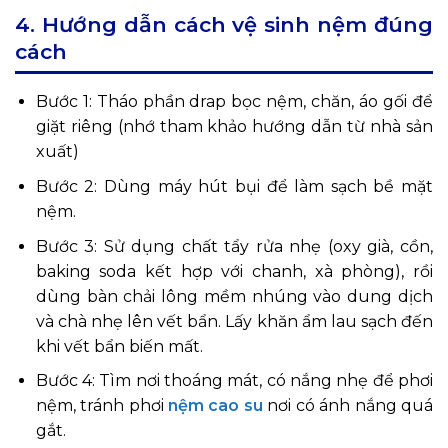
4. Hướng dẫn cách vệ sinh nệm đúng
cách
Bước 1: Tháo phần drap bọc nệm, chăn, áo gối để
giặt riêng (nhớ tham khảo hướng dẫn từ nhà sản
xuất)
Bước 2: Dùng máy hút bụi để làm sạch bề mặt
nệm.
Bước 3: Sử dụng chất tẩy rửa nhẹ (oxy già, cồn,
baking soda kết hợp với chanh, xà phòng), rồi
dùng bàn chải lông mềm nhúng vào dung dịch
và chà nhẹ lên vết bẩn. Lấy khăn ẩm lau sạch đến
khi vết bẩn biến mất.
Bước 4: Tìm nơi thoáng mát, có nắng nhẹ để phơi
nệm, tránh phơi
nệm cao su
nơi có ánh nắng quá
gắt.