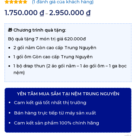
(
1
đánh giá của khách hàng)
5.00
1
trên
1.750.000
₫
2.950.000
₫
Khoảng
–
5 dựa trên
giá:
đánh giá
từ
1.750.000 ₫
đến
🎁 Chương trình quà tặng:
2.950.000 ₫
Bộ quà tặng 7 món trị giá 620.000đ
2 gối nằm Gòn cao cấp Trung Nguyên
1 gối ôm Gòn cao cấp Trung Nguyên
1 bộ drap thun (2 áo gối nằm – 1 áo gối ôm – 1 ga bọc
nệm)
YÊN TÂM MUA SẮM TẠI NỆM TRUNG NGUYÊN
Cam kết giá tốt nhất thị trường
Bán hàng trực tiếp từ máy sản xuất
Cam kết sản phẩm 100% chính hãng