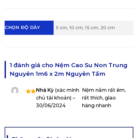
CHỌN ĐỘ DÀY
5 cm, 10 cm, 15 cm, 20 cm
1 đánh giá cho
Nệm Cao Su Non Trung
Nguyên 1m6 x 2m Nguyên Tấm
Nhã Kỳ
(xác minh
Nệm nằm rất êm,
chủ tài khoản)
–
rất thích, giao
Được
xếp
30/06/2024
hàng nhanh
hạng
5
5
sao