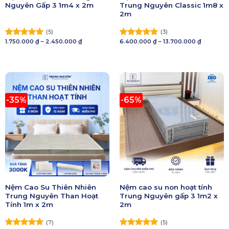
Nguyên Gấp 3 1m4 x 2m
Trung Nguyên Classic 1m8 x
2m
(5)
(3)
Khoảng
Khoảng
1.750.000
₫
–
2.450.000
₫
6.400.000
₫
–
13.700.000
₫
Được xếp
Được xếp
giá:
giá:
hạng
5.00
hạng
5.00
từ
từ
5 sao
1.750.000 ₫
5 sao
6.400.000
đến
đến
2.450.000 ₫
13.700.00
-35%
-65%
Nệm Cao Su Thiên Nhiên
Nệm cao su non hoạt tính
Trung Nguyên Than Hoạt
Trung Nguyên gấp 3 1m2 x
Tính 1m x 2m
2m
(7)
(5)