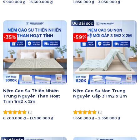
Khoảng
Khoảng
5.900.000
₫
–
13.300.000
₫
1.850.000
₫
–
3.050.000
₫
Được xếp
Được xếp
giá:
giá:
hạng
5.00
hạng
5.00
từ
từ
5 sao
5.900.000 ₫
5 sao
1.850.000 ₫
đến
đến
13.300.000 ₫
3.050.000 ₫
Ưu đãi sốc
-35%
-59%
Nệm Cao Su Thiên Nhiên
Nệm Cao Su Non Trung
Trung Nguyên Than Hoạt
Nguyên Gấp 3 1m2 x 2m
Tính 1m2 x 2m
(5)
(5)
Khoảng
Khoảng
6.200.000
₫
–
13.900.000
₫
1.650.000
₫
–
2.350.000
₫
Được xếp
Được xếp
giá:
giá:
hạng
5.00
hạng
5.00
từ
từ
5 sao
6.200.000 ₫
5 sao
1.650.000 ₫
đến
đến
13.900.000 ₫
2.350.000 ₫
Ưu đãi sốc