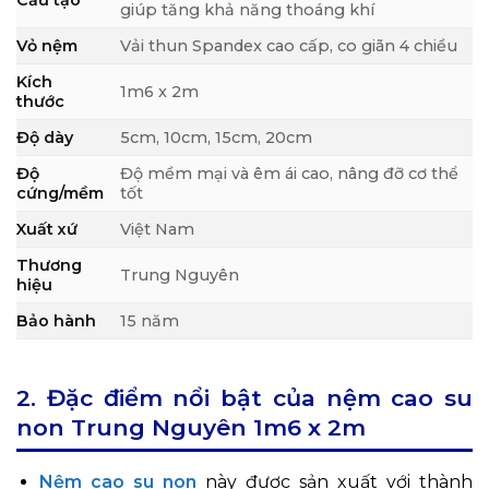
Cấu tạo
giúp tăng khả năng thoáng khí
Vỏ nệm
Vải thun Spandex cao cấp, co giãn 4 chiều
Kích
1m6 x 2m
thước
Độ dày
5cm, 10cm, 15cm, 20cm
Độ
Độ mềm mại và êm ái cao, nâng đỡ cơ thể
cứng/mềm
tốt
Xuất xứ
Việt Nam
Thương
Trung Nguyên
hiệu
Bảo hành
15 năm
2. Đặc điểm nổi bật của nệm cao su
non Trung Nguyên 1m6 x 2m
Nệm cao su non
này được sản xuất với thành