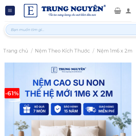
Skip
to
content
Tìm
kiếm:
Trang chủ
/
Nệm Theo Kích Thước
/
Nệm 1m6 x 2m
-61%