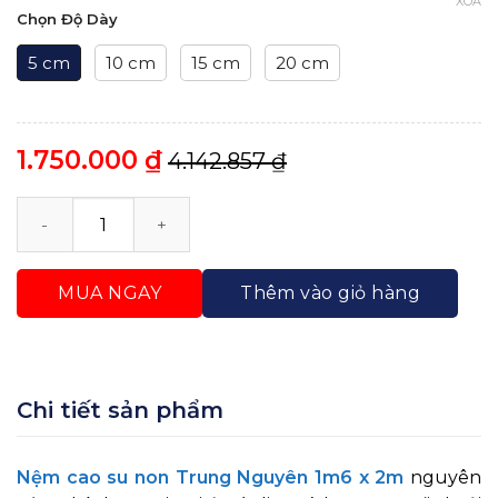
XÓA
Chọn Độ Dày
5 cm
10 cm
15 cm
20 cm
1.750.000
₫
4.142.857
₫
Nệm Cao Su Non Trung Nguyên 1m6 x 2m Nguyên Tấ
MUA NGAY
Thêm vào giỏ hàng
Chi tiết sản phẩm
Nệm cao su non Trung Nguyên 1m6 x 2m
nguyên