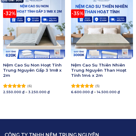
-32%
-35%
Nệm Cao Su Non Hoạt Tính
Nệm Cao Su Thiên Nhiên
Trung Nguyên Gấp 3 1m8 x
Trung Nguyên Than Hoạt
2m
Tính 1m4 x 2m
(6)
(5)
Khoảng
Khoảng
2.550.000
₫
–
3.250.000
₫
6.600.000
₫
–
14.500.000
₫
Được xếp
Được xếp
giá:
giá:
hạng
5.00
hạng
5.00
từ
từ
5 sao
2.550.000 ₫
5 sao
6.600.000
đến
đến
3.250.000 ₫
14.500.00
CÔNG TY TNHH NỆM TRUNG NGUYÊN