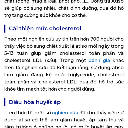
chất (đồng, magie, kali, phốt pho,…),… Uống trà Atiso
sẽ giúp bổ sung nhiều chất dinh dưỡng, qua đó hỗ
trợ tăng cường sức khỏe cho cơ thể.
Cải thiện mức cholesterol
Theo một nghiên cứu uy tín trên hơn 700 người cho
thấy, việc bổ sung chiết xuất lá atiso mỗi ngày trong
5–13 tuần giúp giảm cholesterol toàn phần và
cholesterol LDL (xấu). Trong một
đánh giá
khác
trên 14 nghiên cứu đã kết luận rằng, sử dụng atiso
làm giảm đáng kể mức triglyceride, cholesterol
toàn phần và cholesterol LDL; qua đó hỗ trợ sức
khỏe tim mạch tốt hơn cho người dùng.
Điều hòa huyết áp
Trên thực tế, một số
nghiên cứu
đã cho thấy việc sử
dụng atiso có thể làm giảm huyết áp tâm thu và
tâm trương ở những người có mức huyết áp cao.