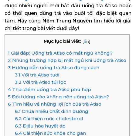
được nhiều người mới bắt đầu uống trà Atiso hoặc
có thói quen dùng trà vào buổi tối đặc biệt quan
tâm. Hãy cùng
Nệm Trung Nguyên
tìm hiểu lời giải
chi tiết trong bài viết dưới đây!
Mục lục bài viết:
[
ẩn
]
1
Giải đáp: Uống trà Atiso có mất ngủ không?
2
Những trường hợp bị mất ngủ khi uống trà Atiso
3
Hướng dẫn uống trà Atiso đúng cách
3.1
Với trà Atiso tươi
3.2
Với trà Atiso túi lọc
4
Thời điểm uống trà Atiso phù hợp
5
Đối tượng nào không nên uống trà Atiso?
6
Tìm hiểu về những lợi ích của trà Atiso
6.1
Chứa nhiều chất dinh dưỡng
6.2
Cải thiện mức cholesterol
6.3
Điều hòa huyết áp
6.4
Cải thiện sức khỏe cho gan