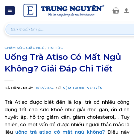
Skip
to
content
Tìm
kiếm:
CHĂM SÓC GIẤC NGỦ
,
TIN TỨC
Uống Trà Atiso Có Mất Ngủ
Không? Giải Đáp Chi Tiết
ĐÃ ĐĂNG NGÀY
18/12/2024
BỞI
NỆM TRUNG NGUYÊN
Trà Atiso được biết đến là loại trà có nhiều công
dụng tốt cho sức khoẻ như giải độc gan, ổn định
huyết áp, hỗ trợ giảm cân, giảm cholesterol,… Tuy
nhiên, có một vấn đề được nhiều người thắc mắc là
liệu
uống trà atiso có mất ngủ không?
Điều này