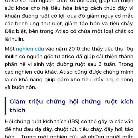
Atiso sở hữu nguồn chất xơ dồi dào, giúp cải thiện
sức khỏe cho hệ tiêu hóa bằng cách thúc đẩy vi
khuẩn đường ruột có lợi, qua đó giảm nguy cơ mắc
các bệnh ung thư ruột, giảm táo bón và tiêu chảy.
Đặc biệt, bên trong Atiso có chứa một loại chất xơ
là inulin.
Một
nghiên cứu
vào năm 2010 cho thấy tiêu thụ 10g
inulin có nguồn gốc từ atiso đã giúp cải thiện thành
phần hệ vi sinh vật đường ruột sau 3 tuần. Trong
các nghiên cứu khác, Atiso cũng được chứng minh
là có khả năng giúp gảm khó tiêu, đầy hơi, ợ nóng
và buồn nôn.
Giảm triệu chứng hội chứng ruột kích
thích
Hội chứng ruột kích thích (IBS) có thể gây ra các vấn
đề như đau dạ dày, chuột rút, tiêu chảy, đầy hơi, táo
bón,… Trong một nghiên cứu về những người mắc