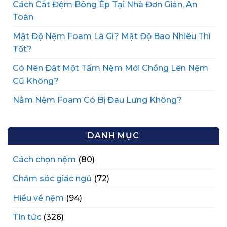
Cách Cắt Đệm Bông Ép Tại Nhà Đơn Giản, An
Toàn
Mật Độ Nệm Foam Là Gì? Mật Độ Bao Nhiêu Thì
Tốt?
Có Nên Đặt Một Tấm Nệm Mới Chồng Lên Nệm
Cũ Không?
Nằm Nệm Foam Có Bị Đau Lưng Không?
DANH MỤC
Cách chọn nệm
(80)
Chăm sóc giấc ngủ
(72)
Hiểu về nệm
(94)
Tin tức
(326)