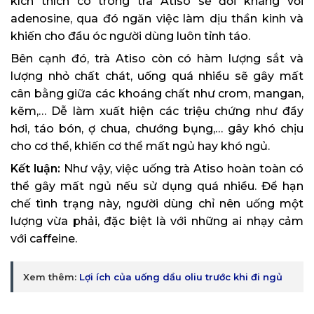
kích thích có trong trà Atiso sẽ đối kháng với
adenosine, qua đó ngăn việc làm dịu thần kinh và
khiến cho đầu óc người dùng luôn tỉnh táo.
Bên cạnh đó, trà Atiso còn có hàm lượng sắt và
lượng nhỏ chất chát, uống quá nhiều sẽ gây mất
cân bằng giữa các khoáng chất như crom, mangan,
kẽm,… Dễ làm xuất hiện các triệu chứng như đầy
hơi, táo bón, ợ chua, chướng bụng,… gây khó chịu
cho cơ thể, khiến cơ thể mất ngủ hay khó ngủ.
Kết luận:
Như vậy, việc uống trà Atiso hoàn toàn có
thể gây mất ngủ nếu sử dụng quá nhiều. Để hạn
chế tình trạng này, người dùng chỉ nên uống một
lượng vừa phải, đặc biệt là với những ai nhạy cảm
với caffeine.
Xem thêm:
Lợi ích của uống dầu oliu trước khi đi ngủ