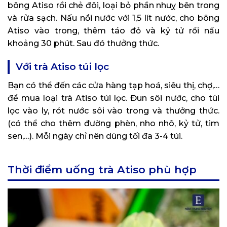
bông Atiso rồi chẻ đôi, loại bỏ phần nhuỵ bên trong
và rửa sạch. Nấu nồi nước với 1,5 lít nước, cho bông
Atiso vào trong, thêm táo đỏ và kỷ tử rồi nấu
khoảng 30 phút. Sau đó thưởng thức.
Với trà Atiso túi lọc
Bạn có thể đến các cửa hàng tạp hoá, siêu thị, chợ,…
để mua loại trà Atiso túi lọc. Đun sôi nước, cho túi
lọc vào ly, rót nước sôi vào trong và thưởng thức.
(có thể cho thêm đường phèn, nho nhô, kỷ tử, tim
sen,…). Mỗi ngày chỉ nên dùng tối đa 3-4 túi.
Thời điểm uống trà Atiso phù hợp