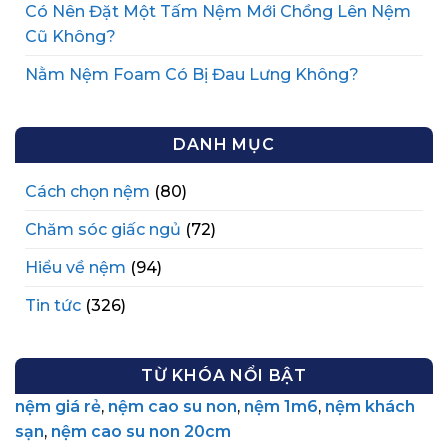
Có Nên Đặt Một Tấm Nệm Mới Chồng Lên Nệm
Cũ Không?
Nằm Nệm Foam Có Bị Đau Lưng Không?
DANH MỤC
Cách chọn nệm
(80)
Chăm sóc giấc ngủ
(72)
Hiểu về nệm
(94)
Tin tức
(326)
TỪ KHÓA NỔI BẬT
nệm giá rẻ
,
nệm cao su non
,
nệm 1m6
,
nệm khách
sạn
,
nệm cao su non 20cm