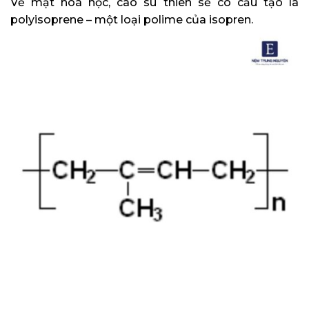
Về mặt hoá học, cao su thiên sẽ có cấu tạo là
polyisoprene – một loại polime của isopren.