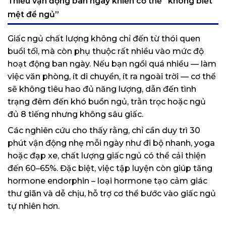
Thiếu vận động ban ngày khiến cơ thể “không biết
mệt để ngủ”
Giấc ngủ chất lượng không chỉ đến từ thói quen
buổi tối, mà còn phụ thuộc rất nhiều vào mức độ
hoạt động ban ngày. Nếu bạn ngồi quá nhiều — làm
việc văn phòng, ít di chuyển, ít ra ngoài trời — cơ thể
sẽ không tiêu hao đủ năng lượng, dẫn đến tình
trạng đêm đến khó buồn ngủ, trằn trọc hoặc ngủ
đủ 8 tiếng nhưng không sâu giấc.
Các nghiên cứu cho thấy rằng, chỉ cần duy trì 30
phút vận động nhẹ mỗi ngày như đi bộ nhanh, yoga
hoặc đạp xe, chất lượng giấc ngủ có thể cải thiện
đến 60–65%. Đặc biệt, việc tập luyện còn giúp tăng
hormone endorphin – loại hormone tạo cảm giác
thư giãn và dễ chịu, hỗ trợ cơ thể bước vào giấc ngủ
tự nhiên hơn.