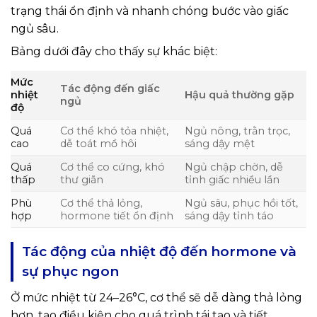
trạng thái ổn định và nhanh chóng bước vào giấc
ngủ sâu.
Bảng dưới đây cho thấy sự khác biệt:
Mức
Tác động đến giấc
nhiệt
Hậu quả thường gặp
ngủ
độ
Quá
Cơ thể khó tỏa nhiệt,
Ngủ nông, trằn trọc,
cao
dễ toát mồ hôi
sáng dậy mệt
Quá
Cơ thể co cứng, khó
Ngủ chập chờn, dễ
thấp
thư giãn
tỉnh giấc nhiều lần
Phù
Cơ thể thả lỏng,
Ngủ sâu, phục hồi tốt,
hợp
hormone tiết ổn định
sáng dậy tỉnh táo
Tác động của nhiệt độ đến hormone và
sự phục ngon
Ở mức nhiệt từ 24–26°C, cơ thể sẽ dễ dàng thả lỏng
hơn, tạo điều kiện cho quá trình tái tạo và tiết