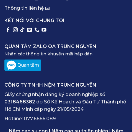
Thông tin liên hệ 📧
KẾT NỐI VỚI CHÚNG TÔI
QUAN TÂM ZALO OA TRUNG NGUYÊN
Nhận các thông tin khuyến mãi hấp dẫn
CÔNG TY TNHH NỆM TRUNG NGUYÊN
Giấy chứng nhận đăng ký doanh nghiệp số
0318468382
do Sở Kế Hoạch và Đầu Tư Thành phố
Hồ Chí Minh cấp ngày 21/05/2024
Hotline:
077.6666.089
Nệm cao su non
|
Nệm cao su thiên nhiên
|
Nệm