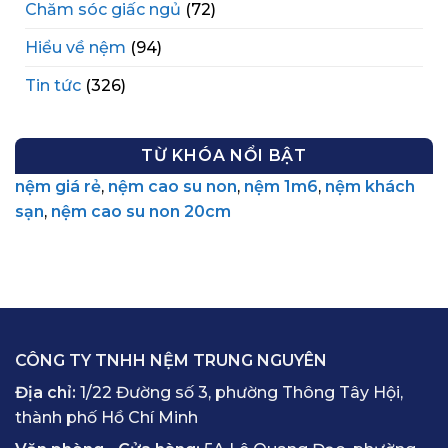
Chăm sóc giấc ngủ
(72)
Hiểu về nệm
(94)
Tin tức
(326)
TỪ KHÓA NỔI BẬT
nệm giá rẻ
,
nệm cao su non
,
nệm 1m6
,
nệm khách
sạn
,
nệm cao su non 20cm
CÔNG TY TNHH NỆM TRUNG NGUYÊN
Địa chỉ:
1/22 Đường số 3, phường Thông Tây Hội,
thành phố Hồ Chí Minh