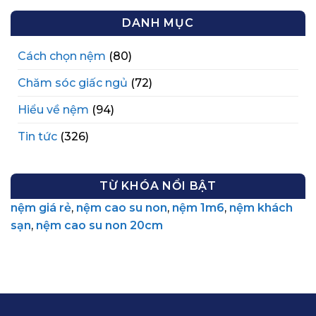
DANH MỤC
Cách chọn nệm
(80)
Chăm sóc giấc ngủ
(72)
Hiểu về nệm
(94)
Tin tức
(326)
TỪ KHÓA NỔI BẬT
nệm giá rẻ
,
nệm cao su non
,
nệm 1m6
,
nệm khách
sạn
,
nệm cao su non 20cm