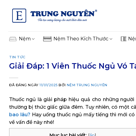
Skip
to
content
Nệm
Nệm Theo Kích Thước
Nệ
TIN TỨC
Giải Đáp: 1 Viên Thuốc Ngủ Vó 
ĐÃ ĐĂNG NGÀY
11/01/2025
BỞI
NỆM TRUNG NGUYÊN
Thuốc ngủ là giải pháp hiệu quả cho những người
thường bị thức giấc giữa đêm. Tuy nhiên, có một c
bao lâu?
Hay uống thuốc ngủ mấy tiếng thì mới có
về vấn đề này nhé!
Mục lục bài viết:
[
ẩn
]