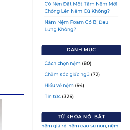
Có Nên Đặt Một Tấm Nệm Mới
Chồng Lên Nệm Cũ Không?
Nằm Nệm Foam Có Bị Đau
Lưng Không?
DANH MỤC
Cách chọn nệm
(80)
Chăm sóc giấc ngủ
(72)
Hiểu về nệm
(94)
Tin tức
(326)
TỪ KHÓA NỔI BẬT
nệm giá rẻ
,
nệm cao su non
,
nệm