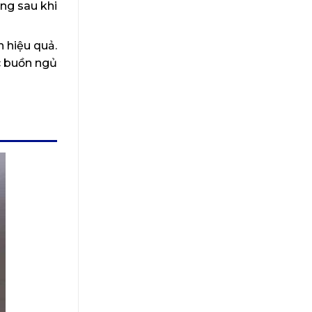
ng sau khi
h hiệu quả.
c buồn ngủ