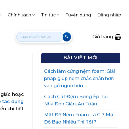
Chính sách
Tin tức
Tuyển dụng
Đăng nhập
Tìm
Giỏ hàng
kiếm:
BÀI VIẾT MỚI
Cách làm cứng nệm foam: Giải
pháp giúp nệm chắc chắn hơn
và ngủ ngon hơn
 giấc hoặc
Cách Cắt Đệm Bông Ép Tại
ó tác dụng
Nhà Đơn Giản, An Toàn
ểu chi tiết
Mật Độ Nệm Foam Là Gì? Mật
Độ Bao Nhiêu Thì Tốt?