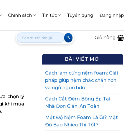
Chính sách
Tin tức
Tuyển dụng
Đăng nhập
Tìm
Giỏ hàng
kiếm:
BÀI VIẾT MỚI
Cách làm cứng nệm foam: Giải
pháp giúp nệm chắc chắn hơn
và ngủ ngon hơn
lựa chọn lý
Cách Cắt Đệm Bông Ép Tại
gì khi mua
Nhà Đơn Giản, An Toàn
.
Mật Độ Nệm Foam Là Gì? Mật
Độ Bao Nhiêu Thì Tốt?