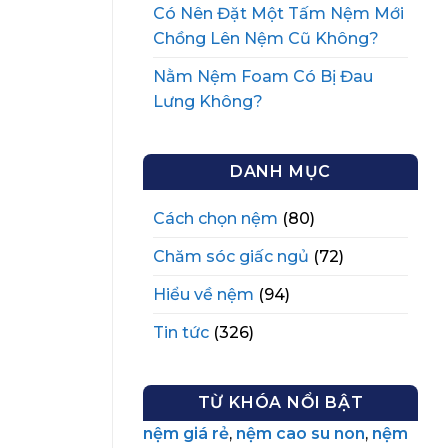
Có Nên Đặt Một Tấm Nệm Mới
Chồng Lên Nệm Cũ Không?
Nằm Nệm Foam Có Bị Đau
Lưng Không?
DANH MỤC
Cách chọn nệm
(80)
Chăm sóc giấc ngủ
(72)
Hiểu về nệm
(94)
Tin tức
(326)
TỪ KHÓA NỔI BẬT
nệm giá rẻ
,
nệm cao su non
,
nệm