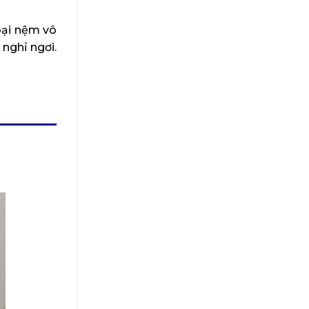
oại nệm vô
 nghỉ ngơi.