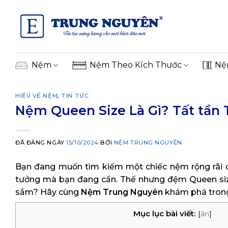
Skip
to
content
Nệm
Nệm Theo Kích Thước
Nệ
HIỂU VỀ NỆM
,
TIN TỨC
Nệm Queen Size Là Gì? Tất tần 
ĐÃ ĐĂNG NGÀY
15/10/2024
BỞI
NỆM TRUNG NGUYÊN
Bạn đang muốn tìm kiếm một chiếc nệm rộng rãi 
tưởng mà bạn đang cần. Thế nhưng đệm Queen size 
sắm? Hãy cùng
Nệm Trung Nguyên
khám phá trong b
Mục lục bài viết:
[
ẩn
]