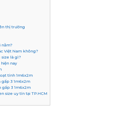
n thị trường
i nằm?
ác Việt Nam không?
size là gì?
hiện nay
m
hoạt tính 1m6x2m
 gấp 3 1m6x2m
n gấp 3 1m6x2m
size uy tín tại TP.HCM