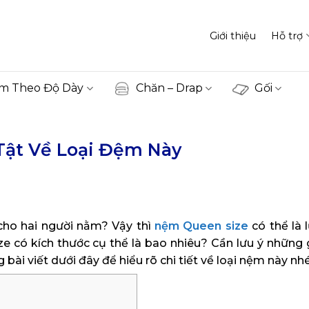
Giới thiệu
Hỗ trợ
m Theo Độ Dày
Chăn – Drap
Gối
Tật Về Loại Đệm Này
cho hai người nằm? Vậy thì
nệm Queen size
có thể là 
có kích thước cụ thể là bao nhiêu? Cần lưu ý những 
ài viết dưới đây để hiểu rõ chi tiết về loại nệm này nhé