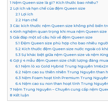
1
Nệm Queen size là gì? Kích thước bao nhiêu?
2
Lợi ích và hạn chế của đệm Queen size
2.1
Lợi ích
2.2
Hạn chế
3
Các kích thước nệm Queen size không phổ biến trê
4
Kinh nghiệm quan trọng khi mua nệm Queen size
5
Giải đáp một số câu hỏi về đệm Queen size
5.1
Đệm Queen size phù hợp cho bao nhiêu ngườ
5.2
Kích thước đệm Queen size nước ngoài có kh
5.3
Sự khác biệt giữa nệm Queen size và nệm King 
6
Gợi ý 4 mẫu đệm Queen size chất lượng đáng mua 
6.1
Nệm lò xo Gold Hybrid Trung Nguyên 1m6x2
6.2
Nệm cao su thiên nhiên Trung Nguyên than 
6.3
Nệm Foam hoạt tính Premium Trung Nguyên
6.4
Nệm cao su non than hoạt tính Trung Nguyê
7
Nệm Trung Nguyên – Chuyên cung cấp nệm Queen 
8
Kết luận