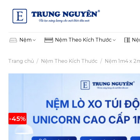
Skip
to
content
Nệm
Nệm Theo Kích Thước
Nệ
Trang chủ
/
Nệm Theo Kích Thước
/
Nệm 1m4 x 2
-45%