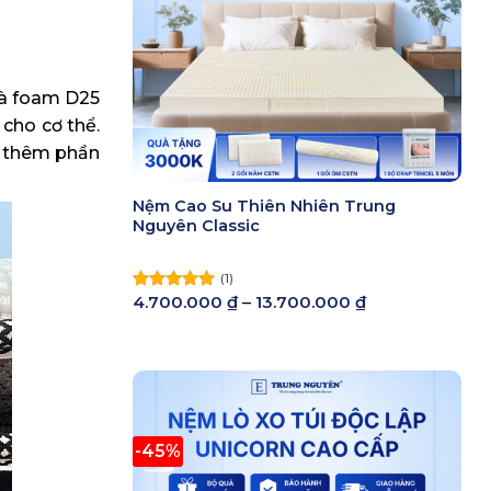
và foam D25
cho cơ thể.
n thêm phần
Nệm Cao Su Thiên Nhiên Trung
Nguyên Classic
(1)
Khoảng
4.700.000
₫
–
13.700.000
₫
Được xếp
giá:
hạng
5.00
từ
5 sao
4.700.000 ₫
đến
13.700.000 ₫
-45%