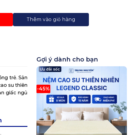
nicorn Trung Nguyên 1m4 x 2m số lượng
Thêm vào giỏ hàng
Gợi ý dành cho bạn
Ưu đãi sốc
ng trẻ. Sản
cao su thiên
-45%
ạn giấc ngủ
m