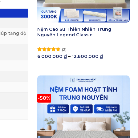
m
:
Nệm Cao Su Thiên Nhiên Trung
giúp tăng độ
Nguyên Legend Classic
(2)
Khoảng
6.000.000
₫
–
12.600.000
₫
Được xếp
giá:
hạng
5.00
từ
5 sao
6.000.000 ₫
đến
12.600.000 ₫
-50%