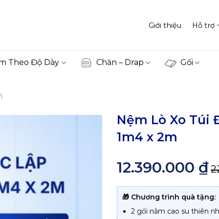
Giới thiệu
Hỗ trợ
m Theo Độ Dày
Chăn – Drap
Gối
m
Nệm Lò Xo Túi 
1m4 x 2m
12.390.000
₫
2
🎁 Chương trình quà tặng:
2 gối nằm cao su thiên n