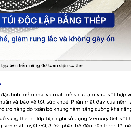
 lập tiên tiến, nâng đỡ toàn diện cơ thể
o
 đặc tính mềm mại và mát mẻ khi chạm vào; kết hợp vớ
khuẩn và bảo vệ tốt sức khoẻ. Phần mặt đáy của nệm 
ỗ trợ nâng đỡ toàn bộ khung nệm, tăng cường khả năng 
bổ sung thêm 1 lớp tiện nghi sử dụng Memory Gel, kết h
 làm mát tuyệt vời, được phân bố đều bên trong lõi n