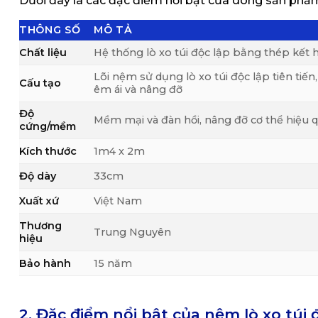
Dưới đây là các đặc điểm nổi bật của dòng sản ph
THÔNG SỐ
MÔ TẢ
Chất liệu
Hệ thống lò xo túi độc lập bằng thép kết 
Lõi nệm sử dụng lò xo túi độc lập tiên tiế
Cấu tạo
êm ái và nâng đỡ
Độ
Mềm mại và đàn hồi, nâng đỡ cơ thể hiệu 
cứng/mềm
Kích thước
1m4 x 2m
Độ dày
33cm
Xuất xứ
Việt Nam
Thương
Trung Nguyên
hiệu
Bảo hành
15 năm
2. Đặc điểm nổi bật của nệm lò xo tú