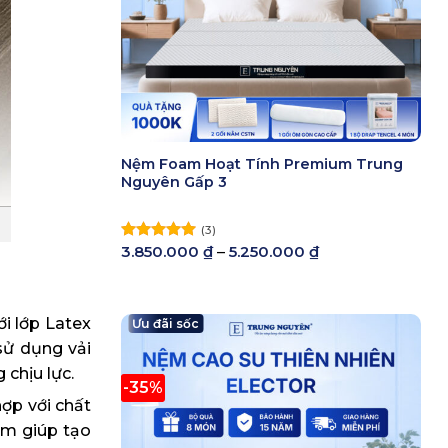
Nệm Foam Hoạt Tính Premium Trung
Nguyên Gấp 3
(3)
Khoảng
3.850.000
₫
–
5.250.000
₫
Được xếp
giá:
hạng
5.00
từ
5 sao
3.850.000 ₫
đến
i lớp Latex
Ưu đãi sốc
5.250.000 ₫
sử dụng vải
chịu lực.
-35%
ợp với chất
ệm giúp tạo