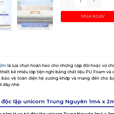
Nệm Lò Xo Túi Độc Lập U
MUA NGAY
 2m
là lựa chọn hoàn hảo cho những cặp đôi hoặc vợ chồ
 thiết kế nhiều lớp tiện nghi bằng chất liệu PU Foam và 
ể, bảo vệ toàn diện hệ xương khớp và mang đến cho b
i đây nhé.
úi độc lập unicorn Trung Nguyên 1m4 x 2