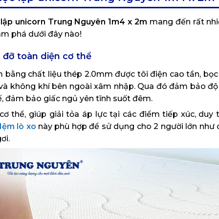
c lập unicorn Trung Nguyên 1m4 x 2m
mang đến rất nhi
ám phá dưới đây nào!
g đỡ toàn diện cơ thể
làm bằng chất liệu thép 2.0mm được tôi điện cao tần, bọ
 và không khí bên ngoài xâm nhập. Qua đó đảm bảo độ 
ế, đảm bảo giấc ngủ yên tĩnh suốt đêm.
 thể, giúp giải tỏa áp lực tại các điểm tiếp xúc, duy t
ệm lò xo
này phù hợp để sử dụng cho 2 người lớn như c
ơi.