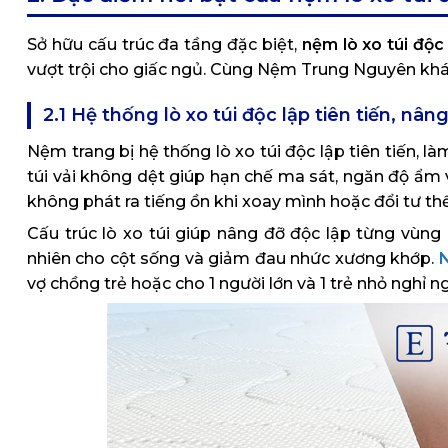
Sở hữu cấu trúc đa tầng đặc biệt,
nệm lò xo túi độ
vượt trội cho giấc ngủ. Cùng Nệm Trung Nguyên kh
2.1 Hệ thống lò xo túi độc lập tiên tiến, nân
Nệm trang bị hệ thống lò xo túi độc lập tiên tiến, 
túi vải không dệt giúp hạn chế ma sát, ngăn độ ẩm
không phát ra tiếng ồn khi xoay mình hoặc đổi tư th
Cấu trúc lò xo túi giúp nâng đỡ độc lập từng vùng cơ
nhiên cho cột sống và giảm đau nhức xương khớp.
N
vợ chồng trẻ hoặc cho 1 người lớn và 1 trẻ nhỏ nghỉ ng