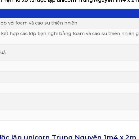
ẩm
nệm lò xo túi độc lập unicorn Trung Nguyên 1m4 x 2
hợp với foam và cao su thiên nhiên
n, kết hợp các lớp tiện nghi bằng foam và cao su thiên nhiên 
quả
i độc lập unicorn Trung Nguyên 1m4 x 2m