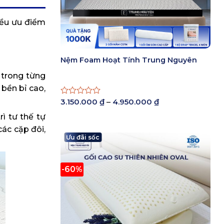
ều ưu điểm
Nệm Foam Hoạt Tính Trung Nguyên
c trong từng
bền bỉ cao,
Khoảng
3.150.000
₫
–
4.950.000
₫
Được
giá:
xếp
từ
rì tư thế tự
hạng
3.150.000 ₫
0
ác cặp đôi,
đến
5
Ưu đãi sốc
4.950.000 ₫
sao
-60%