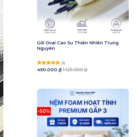
Gối Oval Cao Su Thiên Nhiên Trung
Nguyên
(1)
450.000
₫
1.125.000
₫
Được xếp
hạng
5.00
5 sao
-50%