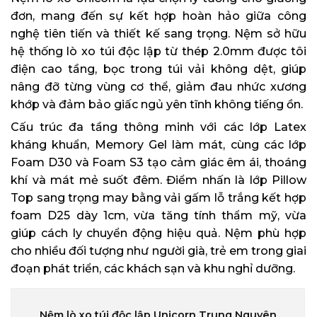
đơn, mang đến sự kết hợp hoàn hảo giữa công
nghệ tiên tiến và thiết kế sang trọng. Nệm sở hữu
hệ thống lò xo túi độc lập từ thép 2.0mm được tôi
điện cao tầng, bọc trong túi vải không dệt, giúp
nâng đỡ từng vùng cơ thể, giảm đau nhức xương
khớp và đảm bảo giấc ngủ yên tĩnh không tiếng ồn.
Cấu trúc đa tầng thông minh với các lớp Latex
kháng khuẩn, Memory Gel làm mát, cùng các lớp
Foam D30 và Foam S3 tạo cảm giác êm ái, thoáng
khí và mát mẻ suốt đêm. Điểm nhấn là lớp Pillow
Top sang trọng may bằng vải gấm lỗ trắng kết hợp
foam D25 dày 1cm, vừa tăng tính thẩm mỹ, vừa
giúp cách ly chuyển động hiệu quả. Nệm phù hợp
cho nhiều đối tượng như người già, trẻ em trong giai
đoạn phát triển, các khách sạn và khu nghỉ dưỡng.
Nệm lò xo túi độc lập Unicorn Trung Nguyên