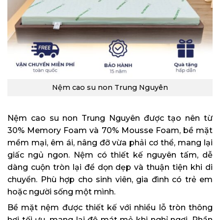
Nệm cao su non Trung Nguyên
Nệm cao su non Trung Nguyên được tạo nên từ
30% Memory Foam và 70% Mousse Foam, bề mặt
mềm mại, êm ái, nâng đỡ vừa phải cơ thể, mang lại
giấc ngủ ngon. Nệm có thiết kế nguyên tấm, dễ
dàng cuộn tròn lại để dọn dẹp và thuận tiện khi di
chuyển. Phù hợp cho sinh viên, gia đình có trẻ em
hoặc người sống một mình.
Bề mặt nệm được thiết kế với nhiều lỗ tròn thông
hơi tối ưu, mang lại độ mát mẻ khi nghỉ ngơi. Phần