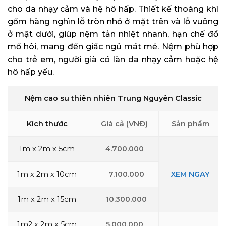
cho da nhạy cảm và hệ hô hấp. Thiết kế thoáng khí
gồm hàng nghìn lỗ tròn nhỏ ở mặt trên và lỗ vuông
ở mặt dưới, giúp nệm tản nhiệt nhanh, hạn chế đổ
mồ hôi, mang đến giấc ngủ mát mẻ. Nệm phù hợp
cho trẻ em, người già có làn da nhạy cảm hoặc hệ
hô hấp yếu.
Nệm cao su thiên nhiên Trung Nguyên Classic
Kích thước
Giá cả (VNĐ)
Sản phẩm
1m x 2m x 5cm
4.700.000
1m x 2m x 10cm
7.100.000
XEM NGAY
1m x 2m x 15cm
10.300.000
1m2 x 2m x 5cm
5.000.000