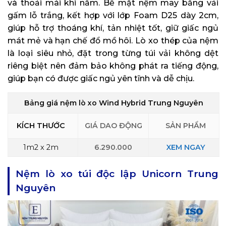
và thoải mái khi nằm. Bề mặt nệm may bằng vải
gấm lỗ trắng, kết hợp với lớp Foam D25 dày 2cm,
giúp hỗ trợ thoáng khí, tản nhiệt tốt, giữ giấc ngủ
mát mẻ và hạn chế đổ mồ hôi. Lò xo thép của nệm
là loại siêu nhỏ, đặt trong từng túi vải không dệt
riêng biệt nên đảm bảo không phát ra tiếng động,
giúp bạn có được giấc ngủ yên tĩnh và dễ chịu.
Bảng giá nệm lò xo Wind Hybrid Trung Nguyên
KÍCH THƯỚC
GIÁ DAO ĐỘNG
SẢN PHẨM
1m2 x 2m
6.290.000
XEM
NGAY
Nệm lò xo túi độc lập Unicorn Trung
Nguyên