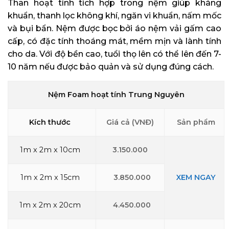
Than hoạt tính tích hợp trong nệm giúp kháng
khuẩn, thanh lọc không khí, ngăn vi khuẩn, nấm mốc
và bụi bẩn. Nệm được bọc bởi áo nệm vải gấm cao
cấp, có đặc tính thoáng mát, mềm mịn và lành tính
cho da. Với độ bền cao, tuổi thọ lên có thể lên đến 7-
10 năm nếu được bảo quản và sử dụng đúng cách.
Nệm Foam hoạt tính Trung Nguyên
Kích thước
Giá cả (VNĐ)
Sản phẩm
1m x 2m x 10cm
3.150.000
1m x 2m x 15cm
3.850.000
XEM NGAY
1m x 2m x 20cm
4.450.000