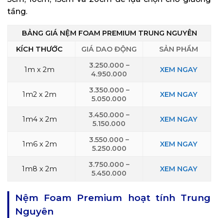
tầng.
BẢNG GIÁ NỆM FOAM PREMIUM TRUNG NGUYÊN
KÍCH THƯỚC
GIÁ DAO ĐỘNG
SẢN PHẨM
3.250.000 –
1m x 2m
XEM NGAY
4.950.000
3.350.000 –
1m2 x 2m
XEM NGAY
5.050.000
3.450.000 –
1m4 x 2m
XEM NGAY
5.150.000
3.550.000 –
1m6 x 2m
XEM NGAY
5.250.000
3.750.000 –
1m8 x 2m
XEM NGAY
5.450.000
Nệm Foam Premium hoạt tính Trung
Nguyên