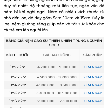
duy trì nhiệt độ thoáng mát liên tục, ngăn vấn đề
hầm bí khi nghỉ ngơi. Nệm có nhiều kích thước từ
nhỏ đến lớn, độ dày gồm 5cm, 10cm và 15cm. Đây là
loại nệm giường tầng giúp bảo vệ tốt sức khỏe cho
cả trẻ em lẫn người lớn.
BẢNG GIÁ NỆM CAO SU THIÊN NHIÊN TRUNG NGUYÊN
GOLD
KÍCH THƯỚC
GIÁ DAO ĐỘNG
SẢN PHẨM
1m x 2m
4.200.000 – 9.100.000
XEM NGAY
1m2 x 2m
4.500.000 – 9.700.000
XEM NGAY
1m4 x 2m
4.900.000 – 10.300.000
XEM NGAY
1m6 x 2m
5.300.000 – 10.900.000
XEM NGAY
1m8 x 2m
5.900.000 – 12.500.000
XEM NGAY