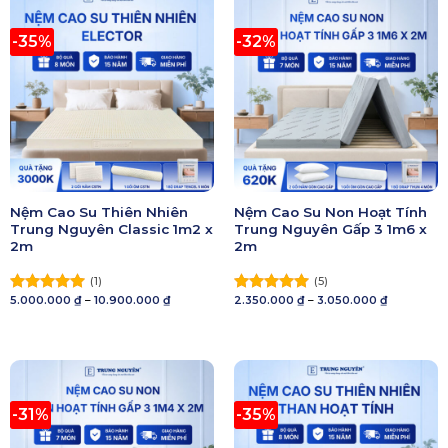
-35%
-32%
Nệm Cao Su Thiên Nhiên
Nệm Cao Su Non Hoạt Tính
Trung Nguyên Classic 1m2 x
Trung Nguyên Gấp 3 1m6 x
2m
2m
(1)
(5)
Khoảng
Khoảng
5.000.000
₫
–
10.900.000
₫
2.350.000
₫
–
3.050.000
₫
Được xếp
Được xếp
giá:
giá:
hạng
5.00
hạng
5.00
từ
từ
5 sao
5.000.000 ₫
5 sao
2.350.000 
đến
đến
10.900.000 ₫
3.050.000 
-31%
-35%