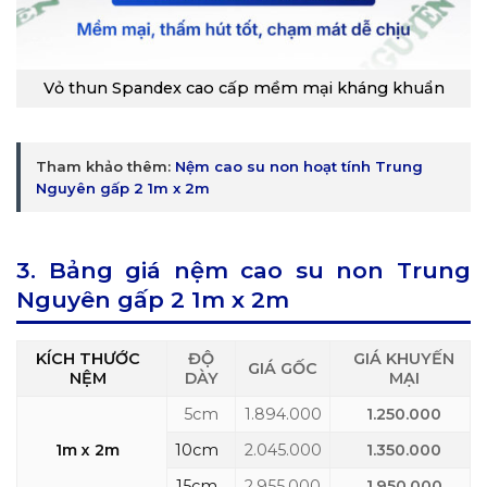
Vỏ thun Spandex cao cấp mềm mại kháng khuẩn
Tham khảo thêm:
Nệm cao su non hoạt tính Trung
Nguyên gấp 2 1m x 2m
3. Bảng giá nệm cao su non Trung
Nguyên gấp 2 1m x 2m
KÍCH THƯỚC
ĐỘ
GIÁ KHUYẾN
GIÁ GỐC
NỆM
DÀY
MẠI
5cm
1.894.000
1.250.000
1m x 2m
10cm
2.045.000
1.350.000
15cm
2.955.000
1.950.000