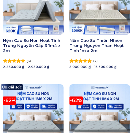
Nệm Cao Su Non Hoạt Tính
Nệm Cao Su Thiên Nhiên
Trung Nguyên Gấp 3 1m4 x
Trung Nguyên Than Hoạt
2m
Tính 1m x 2m
(3)
(7)
Khoảng
Khoảng
2.250.000
₫
–
2.950.000
₫
5.900.000
₫
–
13.300.000
₫
Được xếp
Được xếp
giá:
giá:
hạng
5.00
hạng
5.00
từ
từ
5 sao
2.250.000 ₫
5 sao
5.900.000
đến
đến
2.950.000 ₫
13.300.000
Ưu đãi sốc
-62%
-62%