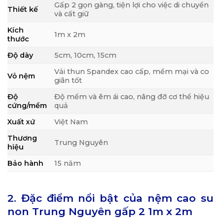
Gấp 2 gọn gàng, tiện lợi cho việc di chuyển
Thiết kế
và cất giữ
Kích
1m x 2m
thước
Độ dày
5cm, 10cm, 15cm
Vải thun Spandex cao cấp, mềm mại và co
Vỏ nệm
giãn tốt
Độ
Độ mềm và êm ái cao, nâng đỡ cơ thể hiệu
cứng/mềm
quả
Xuất xứ
Việt Nam
Thương
Trung Nguyên
hiệu
Bảo hành
15 năm
2. Đặc điểm nổi bật của nệm cao su
non Trung Nguyên gấp 2 1m x 2m