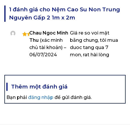
1 đánh giá cho
Nệm Cao Su Non Trung
Nguyên Gấp 2 1m x 2m
Chau Ngoc Minh
Giá re so voi mặt
Thu
(xác minh
bằng chung, tôi mua
Được
xếp
chủ tài khoản)
–
duoc tang qua 7
hạng
06/07/2024
mon, rat hài lòng
5
5
sao
Thêm một đánh giá
Bạn phải
đăng nhập
để gửi đánh giá.