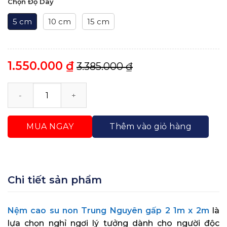
Chọn Độ Dày
5 cm
10 cm
15 cm
1.550.000
₫
3.385.000
₫
Nệm Cao Su Non Trung Nguyên Gấp 2 1m x 2m số lư
MUA NGAY
Thêm vào giỏ hàng
Chi tiết sản phẩm
Nệm cao su non Trung Nguyên gấp 2 1m x 2m
là
lựa chọn nghỉ ngơi lý tưởng dành cho người độc