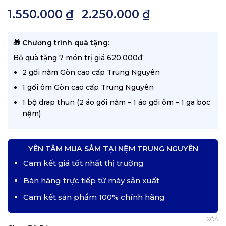
5.00
1
trên
1.550.000
₫
2.250.000
₫
Khoảng
–
5 dựa trên
giá:
đánh giá
từ
1.550.000 ₫
đến
🎁 Chương trình quà tặng:
2.250.000 ₫
Bộ quà tặng 7 món trị giá 620.000đ
2 gối nằm Gòn cao cấp Trung Nguyên
1 gối ôm Gòn cao cấp Trung Nguyên
1 bộ drap thun (2 áo gối nằm – 1 áo gối ôm – 1 ga bọc
nệm)
YÊN TÂM MUA SẮM TẠI NỆM TRUNG NGUYÊN
Cam kết giá tốt nhất thị trường
Bán hàng trực tiếp từ máy sản xuất
Cam kết sản phẩm 100% chính hãng
XÓA