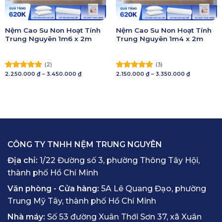
Nệm Cao Su Non Hoạt Tính
Nệm Cao Su Non Hoạt Tính
Trung Nguyên 1m6 x 2m
Trung Nguyên 1m4 x 2m
(2)
(3)
Khoảng
Khoảng
2.250.000
₫
–
3.450.000
₫
2.150.000
₫
–
3.350.000
₫
Được xếp
Được xếp
giá:
giá:
hạng
5.00
hạng
5.00
từ
từ
5 sao
2.250.000 ₫
5 sao
2.150.000 ₫
đến
đến
3.450.000 ₫
3.350.000 ₫
CÔNG TY TNHH NỆM TRUNG NGUYÊN
Địa chỉ:
1/22 Đường số 3, phường Thông Tây Hội,
thành phố Hồ Chí Minh
Văn phòng - Cửa hàng:
5A Lê Quang Đạo, phường
Trung Mỹ Tây, thành phố Hồ Chí Minh
Nhà máy:
Số 53 đường Xuân Thới Sơn 37, xã Xuân