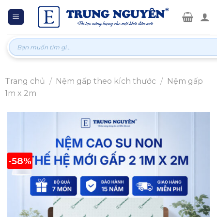
Skip
to
content
Tìm
kiếm:
Trang chủ
/
Nệm gấp theo kích thước
/
Nệm gấp
1m x 2m
-58%