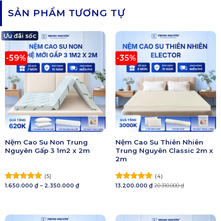
SẢN PHẨM TƯƠNG TỰ
Ưu đãi sốc
-59%
-35%
Nệm Cao Su Non Trung
Nệm Cao Su Thiên Nhiên
Nguyên Gấp 3 1m2 x 2m
Trung Nguyên Classic 2m x
2m
(5)
(4)
Khoảng
1.650.000
₫
–
2.350.000
₫
13.200.000
₫
20.310.000
₫
Được xếp
Được xếp
giá:
hạng
5.00
hạng
5.00
từ
5 sao
1.650.000 ₫
5 sao
đến
2.350.000 ₫