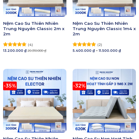
Nệm Cao Su Thiên Nhiên
Nệm Cao Su Thiên Nhiên
Trung Nguyên Classic 2m x
Trung Nguyên Classic 1m4 x
2m
2m
(4)
(2)
Khoảng
13.200.000
₫
20.310.000
₫
5.400.000
₫
–
11.500.000
₫
Được xếp
Được xếp
giá:
hạng
5.00
hạng
5.00
từ
5 sao
5 sao
5.400.000 
đến
11.500.000 
-35%
-32%
Nệm Cao Su Thiên Nhiên
Nệm Cao Su Non Hoạt Tính