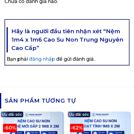
Chưa có đánh giá nào.
Hãy là người đầu tiên nhận xét “Nệm
1m4 x 1m6 Cao Su Non Trung Nguyên
Cao Cấp”
Bạn phải
đăng nhập
để gửi đánh giá.
SẢN PHẨM TƯƠNG TỰ
Ưu đãi sốc
Ưu đãi sốc
-60%
-62%