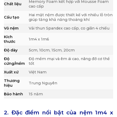
Memory Foam kết hợp với Mousse Foam
Chất liệu
cao cấp
Hai mặt nệm được thiết kế với nhiều lỗ tròn
Cấu tạo
giúp tăng khả năng thoáng khí
Vỏ nệm
Vải thun Spandex cao cấp, co giãn 4 chiều
Kích
1m4 x 1m6
thước
Độ dày
5cm, 10cm, 15cm, 20cm
Độ
Độ mềm mại và êm ái cao, nâng đỡ cơ thể
cứng/mềm
tốt
Xuất xứ
Việt Nam
Thương
Trung Nguyên
hiệu
Bảo hành
15 năm
2. Đặc điểm nổi bật của nệm 1m4 x