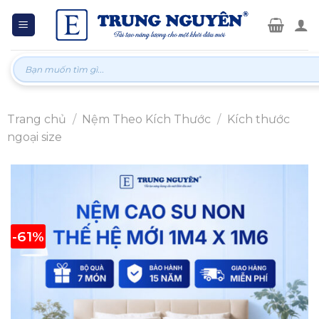
Skip
to
content
Tìm
kiếm:
Trang chủ
/
Nệm Theo Kích Thước
/
Kích thước
ngoại size
-61%