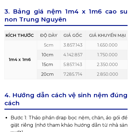
3. Bảng giá nệm
1m4 x 1m6
cao su
non Trung Nguyên
KÍCH THƯỚC
ĐỘ DÀY
GIÁ GỐC
GIÁ KHUYẾN MẠI
5cm
3.857.143
1.650.000
10cm
4.142.857
1.750.000
1m4 x 1m6
15cm
5.857.143
2.350.000
20cm
7.285.714
2.850.000
4. Hướng dẫn cách vệ sinh nệm đúng
cách
Bước 1: Tháo phần drap bọc nệm, chăn, áo gối để
giặt riêng (nhớ tham khảo hướng dẫn từ nhà sản