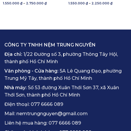
Khoảng
Khoảng
1.550.000
₫
–
2.750.000
₫
1.550.000
₫
–
2.250.000
₫
Được xếp
Được xếp
giá:
giá:
hạng
5.00
hạng
5.00
từ
từ
5 sao
1.550.000 ₫
5 sao
1.550.000 ₫
đến
đến
2.750.000 ₫
2.250.000 ₫
CÔNG TY TNHH NỆM TRUNG NGUYÊN
Địa chỉ:
1/22 Đường số 3, phường Thông Tây Hội,
thành phố Hồ Chí Minh
Văn phòng - Cửa hàng:
5A Lê Quang Đạo, phường
Trung Mỹ Tây, thành phố Hồ Chí Minh
Nhà máy:
Số 53 đường Xuân Thới Sơn 37, xã Xuân
Thới Sơn, thành phố Hồ Chí Minh
Điện thoại:
077 6666 089
Mail:
nemtrungnguyen@gmail.com
Liên hệ mua hàng:
077 6666 089