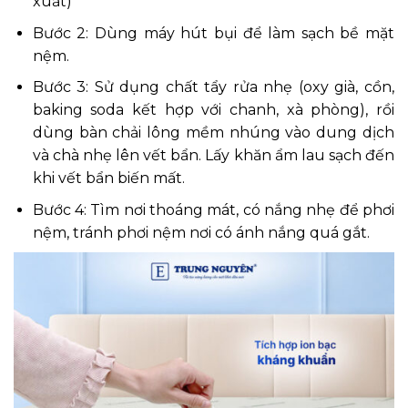
xuất)
Bước 2: Dùng máy hút bụi để làm sạch bề mặt
nệm.
Bước 3: Sử dụng chất tẩy rửa nhẹ (oxy già, cồn,
baking soda kết hợp với chanh, xà phòng), rồi
dùng bàn chải lông mềm nhúng vào dung dịch
và chà nhẹ lên vết bẩn. Lấy khăn ẩm lau sạch đến
khi vết bẩn biến mất.
Bước 4: Tìm nơi thoáng mát, có nắng nhẹ để phơi
nệm, tránh phơi nệm nơi có ánh nắng quá gắt.