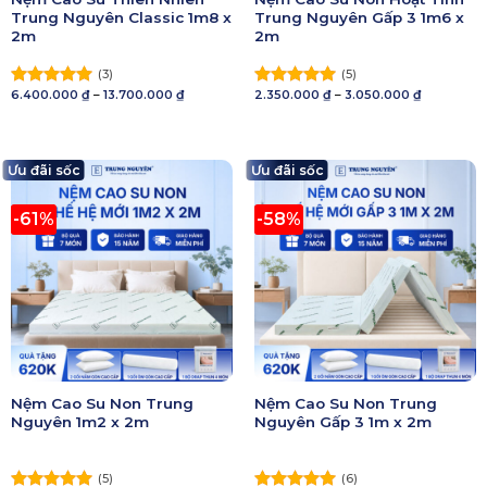
Trung Nguyên Classic 1m8 x
Trung Nguyên Gấp 3 1m6 x
2m
2m
(3)
(5)
Khoảng
Khoảng
6.400.000
₫
–
13.700.000
₫
2.350.000
₫
–
3.050.000
₫
Được xếp
Được xếp
giá:
giá:
hạng
5.00
hạng
5.00
từ
từ
5 sao
6.400.000 ₫
5 sao
2.350.000 
đến
đến
13.700.000 ₫
3.050.000 
Ưu đãi sốc
Ưu đãi sốc
-61%
-58%
Nệm Cao Su Non Trung
Nệm Cao Su Non Trung
Nguyên 1m2 x 2m
Nguyên Gấp 3 1m x 2m
(5)
(6)