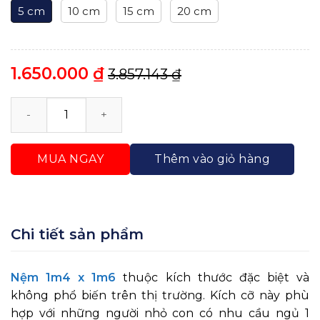
5 cm
10 cm
15 cm
20 cm
1.650.000
₫
3.857.143
₫
Nệm 1m4 x 1m6 Cao Su Non Trung Nguyên Cao Cấp s
MUA NGAY
Thêm vào giỏ hàng
Chi tiết sản phẩm
Nệm 1m4 x 1m6
thuộc kích thước đặc biệt và
không phổ biến trên thị trường. Kích cỡ này phù
hợp với những người nhỏ con có nhu cầu ngủ 1