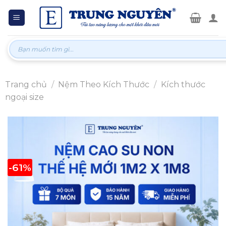
Skip
to
content
Tìm
kiếm:
Trang chủ
/
Nệm Theo Kích Thước
/
Kích thước
ngoại size
-61%