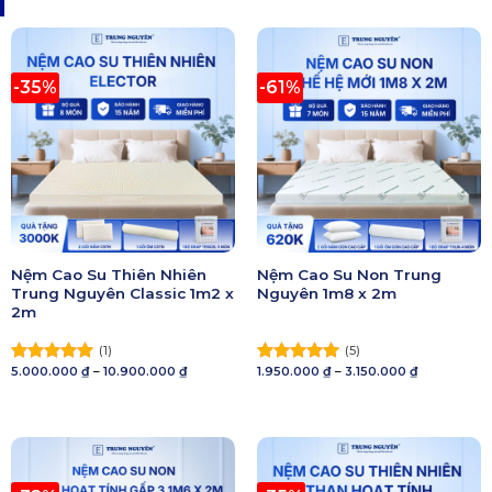
-35%
-61%
Nệm Cao Su Thiên Nhiên
Nệm Cao Su Non Trung
Trung Nguyên Classic 1m2 x
Nguyên 1m8 x 2m
2m
(1)
(5)
Khoảng
Khoảng
5.000.000
₫
–
10.900.000
₫
1.950.000
₫
–
3.150.000
₫
Được xếp
Được xếp
giá:
giá:
hạng
5.00
hạng
5.00
từ
từ
5 sao
5.000.000 ₫
5 sao
1.950.000 ₫
đến
đến
10.900.000 ₫
3.150.000 ₫