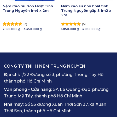
Nệm Cao Su Non Hoạt Tính
Nệm cao su non hoạt tính
Trung Nguyên 1m4 x 2m
Trung Nguyên gấp 3 1m2 x
2m
(3)
(5)
Khoảng
Khoảng
2.150.000
₫
–
3.350.000
₫
1.850.000
₫
–
3.050.000
₫
Được xếp
Được xếp
giá:
giá:
hạng
5.00
hạng
5.00
từ
từ
5 sao
2.150.000 ₫
5 sao
1.850.000 ₫
đến
đến
3.350.000 ₫
3.050.000 ₫
CÔNG TY TNHH NỆM TRUNG NGUYÊN
Địa chỉ:
1/22 Đường số 3, phường Thông Tây Hội,
thành phố Hồ Chí Minh
Văn phòng - Cửa hàng:
5A Lê Quang Đạo, phường
Trung Mỹ Tây, thành phố Hồ Chí Minh
Nhà máy:
Số 53 đường Xuân Thới Sơn 37, xã Xuân
Thới Sơn, thành phố Hồ Chí Minh