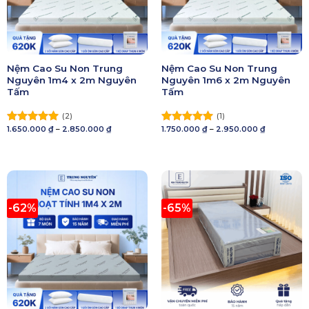
Nệm Cao Su Non Trung
Nệm Cao Su Non Trung
Nguyên 1m4 x 2m Nguyên
Nguyên 1m6 x 2m Nguyên
Tấm
Tấm
(2)
(1)
Khoảng
Khoảng
1.650.000
₫
–
2.850.000
₫
1.750.000
₫
–
2.950.000
₫
Được xếp
Được xếp
giá:
giá:
hạng
5.00
hạng
5.00
từ
từ
5 sao
1.650.000 ₫
5 sao
1.750.000 ₫
đến
đến
2.850.000 ₫
2.950.000 ₫
-62%
-65%