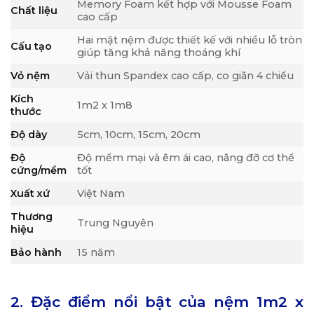
Memory Foam kết hợp với Mousse Foam
Chất liệu
cao cấp
Hai mặt nệm được thiết kế với nhiều lỗ tròn
Cấu tạo
giúp tăng khả năng thoáng khí
Vỏ nệm
Vải thun Spandex cao cấp, co giãn 4 chiều
Kích
1m2 x 1m8
thước
Độ dày
5cm, 10cm, 15cm, 20cm
Độ
Độ mềm mại và êm ái cao, nâng đỡ cơ thể
cứng/mềm
tốt
Xuất xứ
Việt Nam
Thương
Trung Nguyên
hiệu
Bảo hành
15 năm
2. Đặc điểm nổi bật của nệm 1m2 x