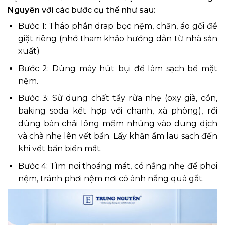
Nguyên
với các bước cụ thể như sau:
Bước 1: Tháo phần drap bọc nệm, chăn, áo gối để
giặt riêng (nhớ tham khảo hướng dẫn từ nhà sản
xuất)
Bước 2: Dùng máy hút bụi để làm sạch bề mặt
nệm.
Bước 3: Sử dụng chất tẩy rửa nhẹ (oxy già, cồn,
baking soda kết hợp với chanh, xà phòng), rồi
dùng bàn chải lông mềm nhúng vào dung dịch
và chà nhẹ lên vết bẩn. Lấy khăn ẩm lau sạch đến
khi vết bẩn biến mất.
Bước 4: Tìm nơi thoáng mát, có nắng nhẹ để phơi
nệm, tránh phơi nệm nơi có ánh nắng quá gắt.