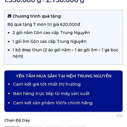
1.550.000
₫
2.750.000
₫
–
giá:
từ
1.550.000 ₫
đến
🎁 Chương trình quà tặng:
2.750.000 ₫
Bộ quà tặng 7 món trị giá 620.000đ
2 gối nằm Gòn cao cấp Trung Nguyên
1 gối ôm Gòn cao cấp Trung Nguyên
1 bộ drap thun (2 áo gối nằm – 1 áo gối ôm – 1 ga bọc
nệm)
YÊN TÂM MUA SẮM TẠI NỆM TRUNG NGUYÊN
Cam kết giá tốt nhất thị trường
Bán hàng trực tiếp từ máy sản xuất
Cam kết sản phẩm 100% chính hãng
XÓA
Chọn Độ Dày