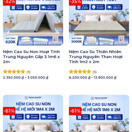
-32%
-35%
Nệm Cao Su Non Hoạt Tính
Nệm Cao Su Thiên Nhiên
Trung Nguyên Gấp 3 1m6 x
Trung Nguyên Than Hoạt
2m
Tính 1m2 x 2m
(5)
(5)
Khoảng
Khoảng
2.350.000
₫
–
3.050.000
₫
6.200.000
₫
–
13.900.000
₫
Được xếp
Được xếp
giá:
giá:
hạng
5.00
hạng
5.00
từ
từ
5 sao
2.350.000 ₫
5 sao
6.200.000
đến
đến
3.050.000 ₫
13.900.00
-61%
-61%