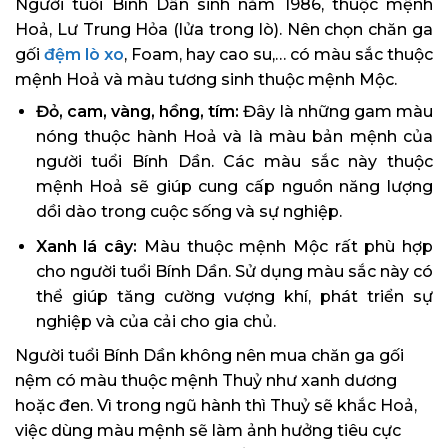
Người tuổi Bính Dần sinh năm 1986, thuộc mệnh
Hoả, Lư Trung Hỏa (lửa trong lò). Nên chọn chăn ga
gối
đệm lò xo
, Foam, hay cao su,… có màu sắc thuộc
mệnh Hoả và màu tương sinh thuộc mệnh Mộc.
Đỏ, cam, vàng, hồng, tím:
Đây là những gam màu
nóng thuộc hành Hoả và là màu bản mệnh của
người tuổi Bính Dần. Các màu sắc này thuộc
mệnh Hoả sẽ giúp cung cấp nguồn năng lượng
dồi dào trong cuộc sống và sự nghiệp.
Xanh lá cây:
Màu thuộc mệnh Mộc rất phù hợp
cho người tuổi Bính Dần. Sử dụng màu sắc này có
thể giúp tăng cường vượng khí, phát triển sự
nghiệp và của cải cho gia chủ.
Người tuổi Bính Dần không nên mua chăn ga gối
nệm có màu thuộc mệnh Thuỷ như xanh dương
hoặc đen. Vì trong ngũ hành thì Thuỷ sẽ khắc Hoả,
việc dùng màu mệnh sẽ làm ảnh hưởng tiêu cực