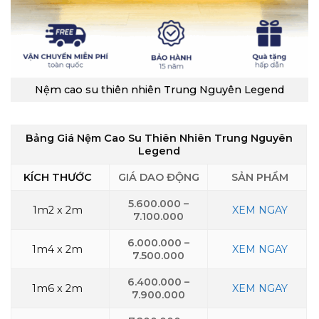
Nệm cao su thiên nhiên Trung Nguyên Legend
Bảng Giá Nệm Cao Su Thiên Nhiên Trung Nguyên
Legend
KÍCH THƯỚC
GIÁ DAO ĐỘNG
SẢN PHẨM
5.600.000 –
1m2
x 2m
XEM NGAY
7.100.000
6.000.000 –
1m4 x 2m
XEM NGAY
7.500.000
6.400.000 –
1m6 x 2m
XEM NGAY
7.900.000