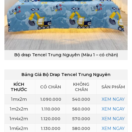
Bộ drap Tencel Trung Nguyên (Màu 1 – có chăn)
Bảng Giá Bộ Drap Tencel Trung Nguyên
KÍCH
KHÔNG
CÓ CHĂN
SẢN PHẨM
THƯỚC
CHĂN
1mx2m
1.090.000
540.000
XEM NGAY
1m2x2m
1.110.000
560.000
XEM NGAY
1m4x2m
1.120.000
570.000
XEM NGAY
1m6x2m
1.130.000
580.000
XEM NGAY