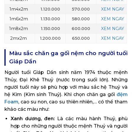
1m4x2m
1.120.000
570.000
XEM NGAY
1m6x2m
1.130.000
580.000
XEM NGAY
1m8x2m
1.150.000
600.000
XEM NGAY
2mx2m
1.200.000
650.000
XEM NGAY
Màu sắc chăn ga gối nệm cho người tuổi
Giáp Dần
Người tuổi Giáp Dần sinh năm 1974 thuộc mệnh
Thủy, Đại Khê Thuỷ (nước trong suối lớn). Những
người tuổi này sẽ phù hợp với màu sắc hệ Thuỷ và
hệ Kim (Kim sinh Thuỷ). Khi chọn chăn ga gối
đệm
Foam
, cao su non, cao su thiên nhiên,… có thể tham
khảo các màu như:
Xanh dương, đen:
Là các màu hành Thuỷ, phù
hợp cho những người thuộc mệnh Thuỷ và người