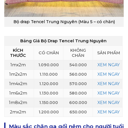
Bộ drap Tencel Trung Nguyên (Màu 5 – có chăn)
Bảng Giá Bộ Drap Tencel Trung Nguyên
KÍCH
KHÔNG
CÓ CHĂN
SẢN PHẨM
THƯỚC
CHĂN
1mx2m
1.090.000
540.000
XEM NGAY
1m2x2m
1.110.000
560.000
XEM NGAY
1m4x2m
1.120.000
570.000
XEM NGAY
1m6x2m
1.130.000
580.000
XEM NGAY
1m8x2m
1.150.000
600.000
XEM NGAY
2mx2m
1.200.000
650.000
XEM NGAY
Màu sắc chăn ga gối nệm cho người tuổi