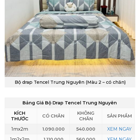
Bộ drap Tencel Trung Nguyên (Màu 2 – có chăn)
Bảng Giá Bộ Drap Tencel Trung Nguyên
KÍCH
KHÔNG
CÓ CHĂN
SẢN PHẨM
THƯỚC
CHĂN
1mx2m
1.090.000
540.000
XEM NGAY
1m2x2m
1.110.000
560.000
XEM NGAY