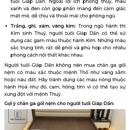
tuổi Giáp Dần. Ngoài lợi ích phong thuỷ, màu
xanh và đen còn góp phần mang đến cảm giác
mát mẻ, dễ chịu và thoải mái cho phòng ngủ.
Trắng, ghi, xám, vàng kim:
Trong ngũ hành thì
Kim sinh Thuỷ, người tuổi Giáp Dần có thể sử
dụng các gam màu thuộc hành Kim. Những màu
sắc trung tính, rất dễ phối và phù hợp cho nhiều
phong cách nội thất khác nhau.
Người tuổi Giáp Dần không nên mua chăn ga gối
nệm có màu sắc thuộc mệnh Thổ như vàng sẫm
hoặc nâu đất. Hãy tránh dùng các màu nóng thuộc
hành Hoả như đỏ, cam, hồng, tím vì có thể tạo sự
xung đột với mệnh Thuỷ.
Gợi ý chăn ga gối nệm cho người tuổi Giáp Dần: