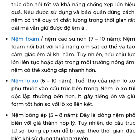
trúc đàn hồi tốt và khả năng chống xẹp lún hiệu
quả. Nếu được sử dụng và bảo quản đúng cách,
nệm có thể duy trì chất lượng trong thời gian rất
dài mà vẫn giữ được độ êm ái.
Nệm foam
/ nệm cao su non (7 – 10 năm): Nệm
foam nổi bật với khả năng ôm sát cơ thể và tạo
cảm giác êm ái khi nằm. Tuy nhiên, nếu chịu lực
lớn liên tục hoặc đặt trong môi trường nóng ẩm,
nệm có thể xuống cấp nhanh hơn.
Nệm lò xo
(6 – 10 năm): Tuổi thọ của nệm lò xo
phụ thuộc vào cấu trúc bên trong. Nệm lò xo túi
độc lập thường bền hơn, ít gây tiếng ồn và giữ
form tốt hơn so với lò xo liên kết.
Nệm bông ép (5 – 8 năm): Đây là dòng nệm phổ
biến với giá thành hợp lý. Tuy nhiên, do cấu trúc
từ sợi bông ép nên dễ bị xẹp theo thời gian, đặc
biệt khi sử dụng thường xuyên.