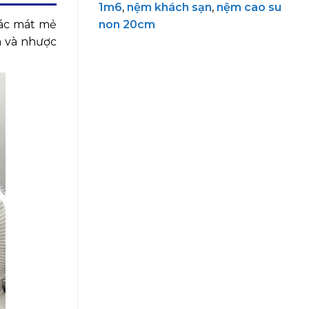
1m6
,
nệm khách sạn
,
nệm cao su
iác mát mẻ
non 20cm
m và nhược