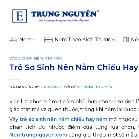
Skip
to
content
Nệm
Nệm Theo Kích Thước
Nệ
CÁCH CHỌN NỆM
,
TIN TỨC
Trẻ Sơ Sinh Nên Nằm Chiếu Ha
ĐÃ ĐĂNG NGÀY
29/07/2025
BỞI
NỆM TRUNG NGUYÊN
Việc lựa chọn bề mặt nằm phù hợp cho trẻ sơ sinh 
giác mát mẻ và quen thuộc, trong khi nệm lại được 
Vậy
trẻ sơ sinh nên nằm chiếu hay nệm
mới thực sự 
phân tích ưu nhược điểm của từng lựa chọn, 
Nemtrungnguyen.com
cũng giới thiệu một số mẫu 