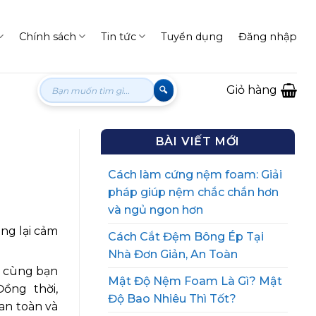
Chính sách
Tin tức
Tuyển dụng
Đăng nhập
Tìm
Giỏ hàng
kiếm:
BÀI VIẾT MỚI
Cách làm cứng nệm foam: Giải
pháp giúp nệm chắc chắn hơn
và ngủ ngon hơn
ng lại cảm
Cách Cắt Đệm Bông Ép Tại
Nhà Đơn Giản, An Toàn
sẽ cùng bạn
Mật Độ Nệm Foam Là Gì? Mật
ồng thời,
Độ Bao Nhiêu Thì Tốt?
an toàn và