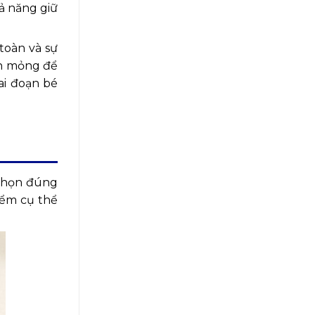
ả năng giữ
toàn và sự
ăn mỏng để
ai đoạn bé
 chọn đúng
iểm cụ thể