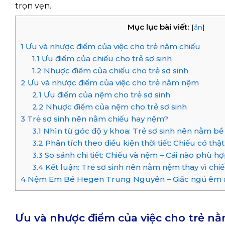
trọn vẹn.
Mục lục bài viết:
[
ẩn
]
1
Ưu và nhược điểm của việc cho trẻ nằm chiếu
1.1
Ưu điểm của chiếu cho trẻ sơ sinh
1.2
Nhược điểm của chiếu cho trẻ sơ sinh
2
Ưu và nhược điểm của việc cho trẻ nằm nệm
2.1
Ưu điểm của nệm cho trẻ sơ sinh
2.2
Nhược điểm của nệm cho trẻ sơ sinh
3
Trẻ sơ sinh nên nằm chiếu hay nệm?
3.1
Nhìn từ góc độ y khoa: Trẻ sơ sinh nên nằm bề
3.2
Phân tích theo điều kiện thời tiết: Chiếu có thật
3.3
So sánh chi tiết: Chiếu và nệm – Cái nào phù h
3.4
Kết luận: Trẻ sơ sinh nên nằm nệm thay vì chi
4
Nệm Em Bé Hegen Trung Nguyên – Giấc ngủ êm ái
Ưu và nhược điểm của việc cho trẻ nằ