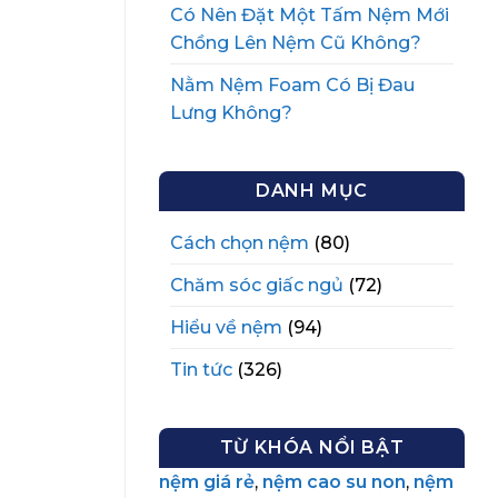
Có Nên Đặt Một Tấm Nệm Mới
Chồng Lên Nệm Cũ Không?
Nằm Nệm Foam Có Bị Đau
Lưng Không?
DANH MỤC
Cách chọn nệm
(80)
Chăm sóc giấc ngủ
(72)
Hiểu về nệm
(94)
Tin tức
(326)
TỪ KHÓA NỔI BẬT
nệm giá rẻ
,
nệm cao su non
,
nệm