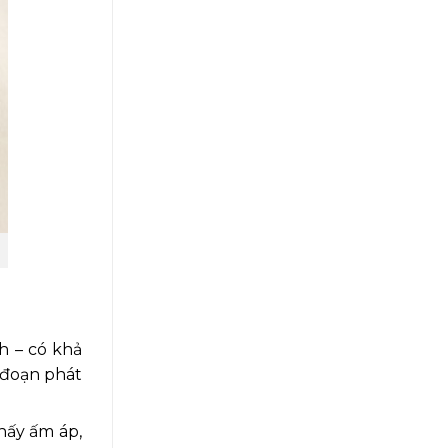
h – có khả
 đoạn phát
thấy ấm áp,