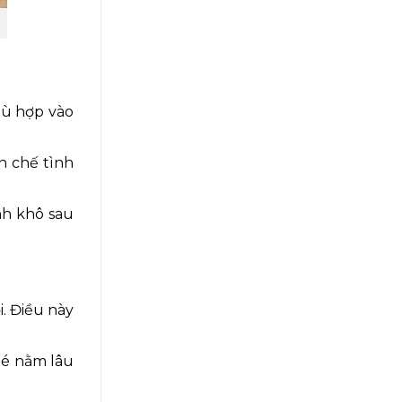
hù hợp vào
n chế tình
nh khô sau
. Điều này
bé nằm lâu