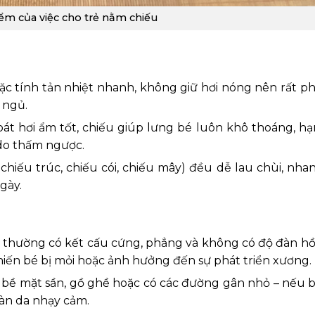
ểm của việc cho trẻ nằm chiếu
ặc tính tản nhiệt nhanh, không giữ hơi nóng nên rất p
 ngủ.
át hơi ẩm tốt, chiếu giúp lưng bé luôn khô thoáng, hạ
 do thấm ngược.
 chiếu trúc, chiếu cói, chiếu mây) đều dễ lau chùi, nha
gày.
 thường có kết cấu cứng, phẳng và không có độ đàn hồi
iến bé bị mỏi hoặc ảnh hưởng đến sự phát triển xương.
ó bề mặt sần, gồ ghề hoặc có các đường gân nhỏ – nếu 
àn da nhạy cảm.