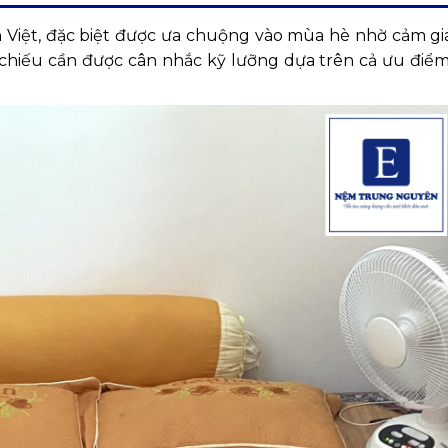
h Việt, đặc biệt được ưa chuộng vào mùa hè nhờ cảm g
h, chiếu cần được cân nhắc kỹ lưỡng dựa trên cả ưu điể