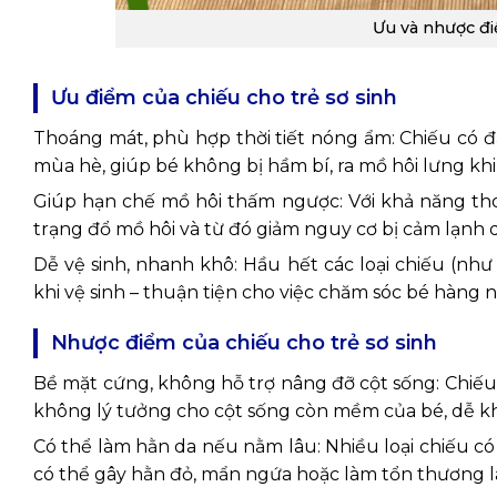
Ưu và nhược đi
Ưu điểm của chiếu cho trẻ sơ sinh
Thoáng mát, phù hợp thời tiết nóng ẩm: Chiếu có đ
mùa hè, giúp bé không bị hầm bí, ra mồ hôi lưng khi
Giúp hạn chế mồ hôi thấm ngược: Với khả năng tho
trạng đổ mồ hôi và từ đó giảm nguy cơ bị cảm lạnh
Dễ vệ sinh, nhanh khô: Hầu hết các loại chiếu (như
khi vệ sinh – thuận tiện cho việc chăm sóc bé hàng n
Nhược điểm của chiếu cho trẻ sơ sinh
Bề mặt cứng, không hỗ trợ nâng đỡ cột sống: Chiếu
không lý tưởng cho cột sống còn mềm của bé, dễ kh
Có thể làm hằn da nếu nằm lâu: Nhiều loại chiếu c
có thể gây hằn đỏ, mẩn ngứa hoặc làm tổn thương l