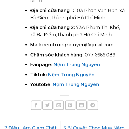
Minh
Địa chỉ cửa hàng 1:
103 Phan Văn Hớn, xã
Bà Điểm, thành phố Hồ Chí Minh
Địa chỉ cửa hàng 2:
73A Phạm Thị Khế,
xã Bà Điểm, thành phố Hồ Chí Minh
Mail:
nemtrungnguyen@gmail.com
Chăm sóc khách hàng:
077 6666 089
Fanpage:
Nệm Trung Nguyên
Tiktok:
Nệm Trung Nguyên
Youtobe:
Nệm Trung Nguyên
7 Điều Làm Giảm Chất
5 Bí Quyết Chọn Mua Nệm