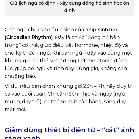
Giữ lịch ngủ cố định – xây dựng đồng hồ sinh học ổn
định
Giấc ngủ chịu sự điều chỉnh của
nhịp sinh học
(Circadian Rhythm)
. Đây là chiếc “đồng hồ bên
trong” cơ thể, giúp điều tiết hormone, nhiệt độ và
chu kỳ thức – ngủ. Khi bạn ngủ – dậy vào cùng một
khung giờ, cơ thể sẽ tự động tiết melatonin đúng
lúc, giúp dễ ngủ và tỉnh dậy đúng giờ, không cần
chuông báo.
Ví dụ: nếu bạn chọn khung giờ 23h – 7h, hãy duy trì
cả vào cuối tuần. Chỉ cần lệch nhịp vài ngày (ngủ
muộn, dậy trễ), cơ thể sẽ mất cân bằng, sáng dậy
mệt mỏi.
Giảm dùng thiết bị điện tử – “cắt” ánh
sáng xanh