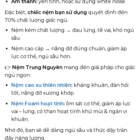
Âm thanh:
yên tĩnh, hoặc sử dụng white noise.
Đặc biệt,
chiếc nệm bạn sử dụng
quyết định đến
70% chất lượng giấc ngủ.
Nệm kém chất lượng → đau lưng, tê vai, khó ngủ
sâu.
Nệm cao cấp → nâng đỡ đúng chuẩn, giảm áp
lực cơ thể, ngủ sâu hơn.
👉
Nệm Trung Nguyên
mang đến giải pháp cho giấc
ngủ ngon:
Nệm cao su thiên nhiên
:
kháng khuẩn, đàn hồi
tốt, nâng đỡ xương khớp.
Nệm Foam hoạt tính
:
ôm sát cơ thể, giảm áp lực
vai – lưng, có than hoạt tính khử mùi & ngăn vi
khuẩn.
Nhờ đó, bạn sẽ dễ dàng ngủ sâu và thức dậy tràn
đầy năng lượng.