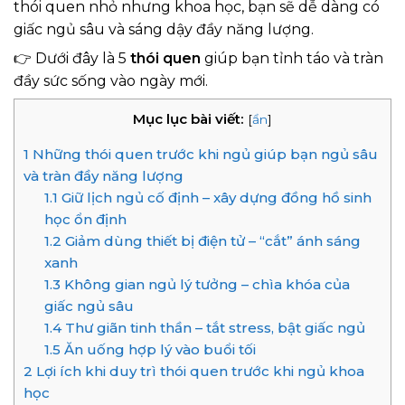
thói quen nhỏ nhưng khoa học, bạn sẽ dễ dàng có
giấc ngủ sâu và sáng dậy đầy năng lượng.
👉 Dưới đây là 5
thói quen
giúp bạn tỉnh táo và tràn
đầy sức sống vào ngày mới.
Mục lục bài viết:
[
ẩn
]
1
Những thói quen trước khi ngủ giúp bạn ngủ sâu
và tràn đầy năng lượng
1.1
Giữ lịch ngủ cố định – xây dựng đồng hồ sinh
học ổn định
1.2
Giảm dùng thiết bị điện tử – “cắt” ánh sáng
xanh
1.3
Không gian ngủ lý tưởng – chìa khóa của
giấc ngủ sâu
1.4
Thư giãn tinh thần – tắt stress, bật giấc ngủ
1.5
Ăn uống hợp lý vào buổi tối
2
Lợi ích khi duy trì thói quen trước khi ngủ khoa
học