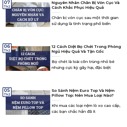
07
Nguyên Nhân Chăn Bị Vón Cục Và
Th2
Cách Khắc Phục Hiệu Quả
Chăn bị vón cục sau một thời gian
sử dụng là tình trạng phổ biến
06
12 Cách Diệt Bọ Chét Trong Phòng
Th2
Ngủ Hiệu Quả Và Tận Gốc
Bọ chét là loài côn trùng nhỏ bé
nhưng cực kỳ gây hại, đặc biệt
05
So Sánh Nệm Euro Top Và Nệm
Th2
Pillow Top: Nên Mua Loại Nào?
Khi mua các loại nệm lò xo cao cấp,
các bạn chắc hẳn đã ít