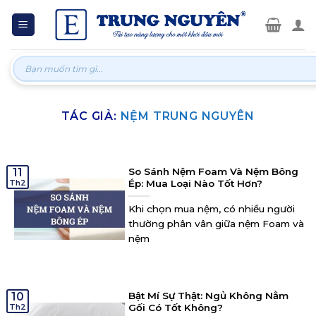
Skip
to
content
Tìm
kiếm:
TÁC GIẢ:
NỆM TRUNG NGUYÊN
11
So Sánh Nệm Foam Và Nệm Bông
Th2
Ép: Mua Loại Nào Tốt Hơn?
Khi chọn mua nệm, có nhiều người
thường phân vân giữa nệm Foam và
nệm
10
Bật Mí Sự Thật: Ngủ Không Nằm
Th2
Gối Có Tốt Không?