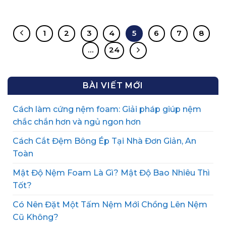
1
2
3
4
5
6
7
8
…
24
BÀI VIẾT MỚI
Cách làm cứng nệm foam: Giải pháp giúp nệm
chắc chắn hơn và ngủ ngon hơn
Cách Cắt Đệm Bông Ép Tại Nhà Đơn Giản, An
Toàn
Mật Độ Nệm Foam Là Gì? Mật Độ Bao Nhiêu Thì
Tốt?
Có Nên Đặt Một Tấm Nệm Mới Chồng Lên Nệm
Cũ Không?