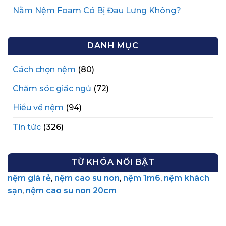
Nằm Nệm Foam Có Bị Đau Lưng Không?
DANH MỤC
Cách chọn nệm
(80)
Chăm sóc giấc ngủ
(72)
Hiểu về nệm
(94)
Tin tức
(326)
TỪ KHÓA NỔI BẬT
nệm giá rẻ
,
nệm cao su non
,
nệm 1m6
,
nệm khách
sạn
,
nệm cao su non 20cm