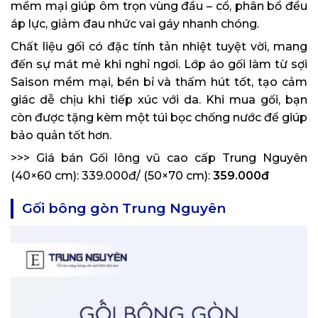
mềm mại giúp ôm trọn vùng đầu – cổ, phân bổ đều
áp lực, giảm đau nhức vai gáy nhanh chóng.
Chất liệu gối có đặc tính tản nhiệt tuyệt vời, mang
đến sự mát mẻ khi nghỉ ngơi. Lớp áo gối làm từ sợi
Saison mềm mại, bền bỉ và thấm hút tốt, tạo cảm
giác dễ chịu khi tiếp xúc với da. Khi mua gối, bạn
còn được tặng kèm một túi bọc chống nước để giúp
bảo quản tốt hơn.
>>> Giá bán Gối lông vũ cao cấp Trung Nguyên
(40×60 cm): 339.000đ/ (50×70 cm):
359.000đ
Gối bông gòn Trung Nguyên