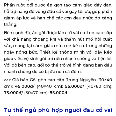
Phần ruột gối được ép gọn tạo cảm giác đầy đặn,
hỗ trợ nâng đỡ vùng đầu cổ vai gáy tối ưu, góp phần
giảm áp lực và hạn chế các cơn đau nhức do căng
thẳng.
Bên cạnh đó, áo gối được làm từ vải cotton cao cấp
với khả năng thoáng khí và thấm hút mồ hôi xuất
sắc, mang lại cảm giác mát mẻ kể cả trong những
ngày nóng bức. Thiết kế thông minh với dây kéo
giúp việc vệ sinh gối trở nên nhanh chóng và tiện lợi.
Với độ bền cao, gối có thể trở về hình dạng ban đầu
nhanh chóng dù có bị đè nén cả đêm.
>>> Giá bán Gối gòn cao cấp Trung Nguyên (30×40
cm):
45.000đ
/ (40×40 cm):
55.000đ
/ (40×60 cm):
75.000đ
/ (50×70 cm):
85.000đ
Tư thế ngủ phù hợp người đau cổ vai