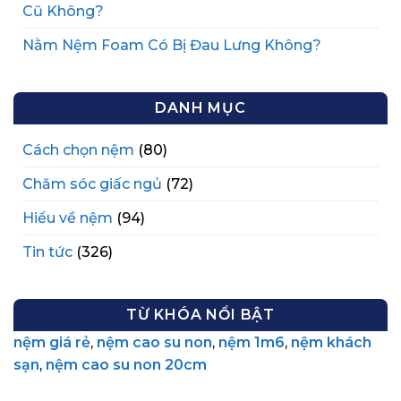
Cũ Không?
Nằm Nệm Foam Có Bị Đau Lưng Không?
DANH MỤC
Cách chọn nệm
(80)
Chăm sóc giấc ngủ
(72)
Hiểu về nệm
(94)
Tin tức
(326)
TỪ KHÓA NỔI BẬT
nệm giá rẻ
,
nệm cao su non
,
nệm 1m6
,
nệm khách
sạn
,
nệm cao su non 20cm