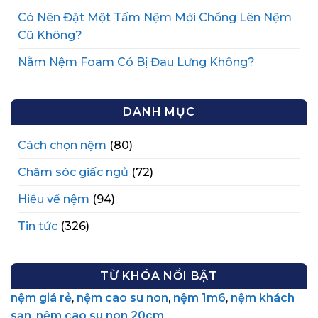
Có Nên Đặt Một Tấm Nệm Mới Chồng Lên Nệm
Cũ Không?
Nằm Nệm Foam Có Bị Đau Lưng Không?
DANH MỤC
Cách chọn nệm
(80)
Chăm sóc giấc ngủ
(72)
Hiểu về nệm
(94)
Tin tức
(326)
TỪ KHÓA NỔI BẬT
nệm giá rẻ
,
nệm cao su non
,
nệm 1m6
,
nệm khách
sạn
,
nệm cao su non 20cm