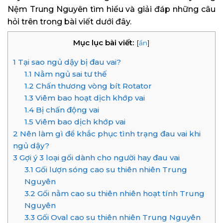
Nệm Trung Nguyên tìm hiểu và giải đáp những câu
hỏi trên trong bài viết dưới đây.
Mục lục bài viết:
[
ẩn
]
1
Tại sao ngủ dậy bị đau vai?
1.1
Nằm ngủ sai tư thế
1.2
Chấn thương vòng bít Rotator
1.3
Viêm bao hoạt dịch khớp vai
1.4
Bị chấn động vai
1.5
Viêm bao dịch khớp vai
2
Nên làm gì để khắc phục tình trạng đau vai khi
ngủ dậy?
3
Gợi ý 3 loại gối dành cho người hay đau vai
3.1
Gối lượn sóng cao su thiên nhiên Trung
Nguyên
3.2
Gối nằm cao su thiên nhiên hoạt tính Trung
Nguyên
3.3
Gối Oval cao su thiên nhiên Trung Nguyên