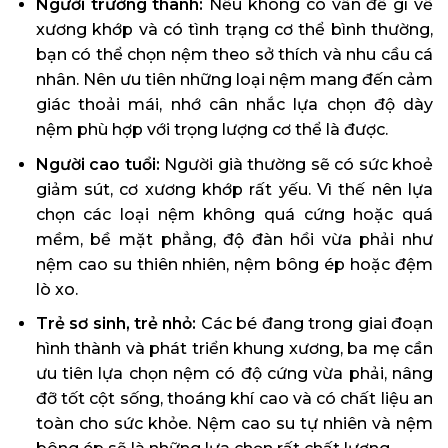
Người trưởng thành:
Nếu không có vấn đề gì về
xương khớp và có tình trạng cơ thể bình thường,
bạn có thể chọn nệm theo sở thích và nhu cầu cá
nhân. Nên ưu tiên những loại nệm mang đến cảm
giác thoải mái, nhớ cân nhắc lựa chọn độ dày
nệm phù hợp với trọng lượng cơ thể là được.
Người cao tuổi:
Người già thường sẽ có sức khoẻ
giảm sút, cơ xương khớp rất yếu. Vì thế nên lựa
chọn các loại nệm không quá cứng hoặc quá
mềm, bề mặt phẳng, độ đàn hồi vừa phải như
nệm cao su thiên nhiên, nệm bông ép hoặc đệm
lò xo.
Trẻ sơ sinh, trẻ nhỏ:
Các bé đang trong giai đoạn
hình thành và phát triển khung xương, ba mẹ cần
ưu tiên lựa chọn nệm có độ cứng vừa phải, nâng
đỡ tốt cột sống, thoáng khí cao và có chất liệu an
toàn cho sức khỏe. Nệm cao su tự nhiên và nệm