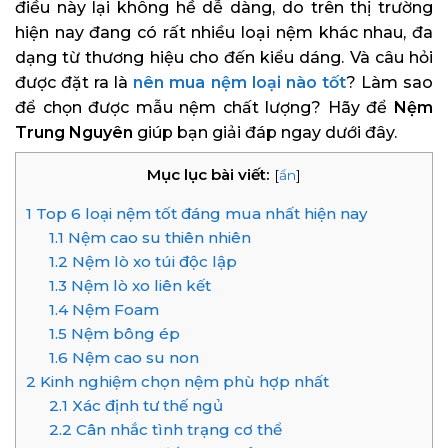
điều này lại không hề dễ dàng, do trên thị trường
hiện nay đang có rất nhiều loại nệm khác nhau, đa
dạng từ thương hiệu cho đến kiểu dáng. Và câu hỏi
được đặt ra là
nên mua nệm loại nào tốt
? Làm sao
để chọn được mẫu nệm chất lượng? Hãy để
Nệm
Trung Nguyên
giúp bạn giải đáp ngay dưới đây.
Mục lục bài viết:
[
ẩn
]
1
Top 6 loại nệm tốt đáng mua nhất hiện nay
1.1
Nệm cao su thiên nhiên
1.2
Nệm lò xo túi độc lập
1.3
Nệm lò xo liên kết
1.4
Nệm Foam
1.5
Nệm bông ép
1.6
Nệm cao su non
2
Kinh nghiệm chọn nệm phù hợp nhất
2.1
Xác định tư thế ngủ
2.2
Cân nhắc tình trạng cơ thể