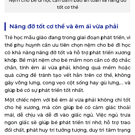
Nệm cho bé đi học cần đảm bảo an toàn và nâng đỡ
tốt cơ thể
Nâng đỡ tốt cơ thể và êm ái vừa phải
Trẻ học mẫu giáo đang trong giai đoạn phát triển, vì
thế phụ huynh cần ưu tiên chọn nệm cho bé đi học
có khả năng nâng đỡ tốt và hỗ trợ phát triển xương
khớp. Bề mặt nệm cho bé mầm non cần có độ chắc
chắn, tính êm ái vừa phải, không quá mềm hoặc
quá cứng để tránh tạo vết hằn trên cơ thể, không
gây võng lưng, cong vẹo cột sống hay gù lưng,… và
giúp bé có sự phát triển tốt nhất.
Một chiếc nệm với bề êm ái vừa phải không chỉ tốt
cho hệ xương, mà còn giúp bé có cảm giác thoải
mái, dễ chịu và dễ đi vào giấc ngủ. Việc ngủ trưa
ngon giấc sẽ giúp bé phát triển trí nhớ, hỗ trợ trao
đổi chất, phát huy trí tưởng tượng, duy trì tâm trạng