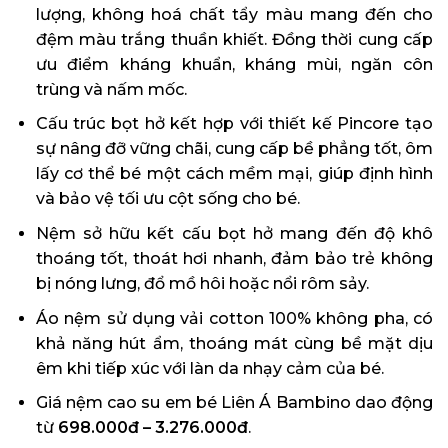
lượng, không hoá chất tẩy màu mang đến cho
đệm màu trắng thuần khiết. Đồng thời cung cấp
ưu điểm kháng khuẩn, kháng mùi, ngăn côn
trùng và nấm mốc.
Cấu trúc bọt hở kết hợp với thiết kế Pincore tạo
sự nâng đỡ vững chãi, cung cấp bề phẳng tốt, ôm
lấy cơ thể bé một cách mềm mại, giúp định hình
và bảo vệ tối ưu cột sống cho bé.
Nệm sở hữu kết cấu bọt hở mang đến độ khô
thoáng tốt, thoát hơi nhanh, đảm bảo trẻ không
bị nóng lưng, đổ mồ hôi hoặc nổi rôm sảy.
Áo nệm sử dụng vải cotton 100% không pha, có
khả năng hút ẩm, thoáng mát cùng bề mặt dịu
êm khi tiếp xúc với làn da nhạy cảm của bé.
Giá nệm cao su em bé Liên Á Bambino dao động
từ
698.000đ – 3.276.000đ
.