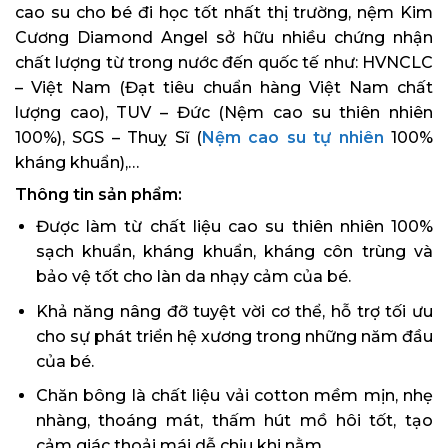
cao su cho bé đi học tốt nhất thị trường, nệm Kim
Cương Diamond Angel sở hữu nhiều chứng nhận
chất lượng từ trong nước đến quốc tế như: HVNCLC
– Việt Nam (Đạt tiêu chuẩn hàng Việt Nam chất
lượng cao), TUV – Đức (Nệm cao su thiên nhiên
100%), SGS – Thuỵ Sĩ (
Nệm cao su tự nhiên
100%
kháng khuẩn),…
Thông tin sản phẩm:
Được làm từ chất liệu cao su thiên nhiên 100%
sạch khuẩn, kháng khuẩn, kháng côn trùng và
bảo vệ tốt cho làn da nhạy cảm của bé.
Khả năng nâng đỡ tuyệt vời cơ thể, hỗ trợ tối ưu
cho sự phát triển hệ xương trong những năm đầu
của bé.
Chăn bông là chất liệu vải cotton mềm mịn, nhẹ
nhàng, thoáng mát, thấm hút mồ hôi tốt, tạo
cảm giác thoải mái dễ chịu khi nằm.