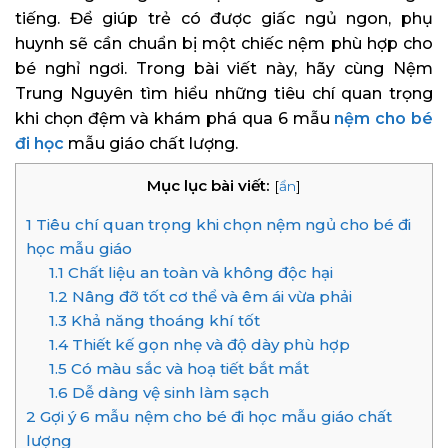
tiếng. Để giúp trẻ có được giấc ngủ ngon, phụ
huynh sẽ cần chuẩn bị một chiếc nệm phù hợp cho
bé nghỉ ngơi. Trong bài viết này, hãy cùng Nệm
Trung Nguyên tìm hiểu những tiêu chí quan trọng
khi chọn đệm và khám phá qua 6 mẫu
nệm cho bé
đi học
mẫu giáo chất lượng.
Mục lục bài viết:
[
ẩn
]
1
Tiêu chí quan trọng khi chọn nệm ngủ cho bé đi
học mẫu giáo
1.1
Chất liệu an toàn và không độc hại
1.2
Nâng đỡ tốt cơ thể và êm ái vừa phải
1.3
Khả năng thoáng khí tốt
1.4
Thiết kế gọn nhẹ và độ dày phù hợp
1.5
Có màu sắc và hoạ tiết bắt mắt
1.6
Dễ dàng vệ sinh làm sạch
2
Gợi ý 6 mẫu nệm cho bé đi học mẫu giáo chất
lượng