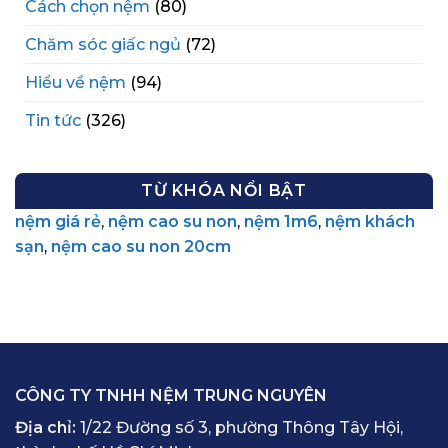
Cách chọn nệm
(80)
Chăm sóc giấc ngủ
(72)
Hiểu về nệm
(94)
Tin tức
(326)
TỪ KHÓA NỔI BẬT
nệm giá rẻ
,
nệm cao su non
,
nệm 1m6
,
nệm khách
sạn
,
nệm cao su non 20cm
CÔNG TY TNHH NỆM TRUNG NGUYÊN
Địa chỉ:
1/22 Đường số 3, phường Thông Tây Hội,