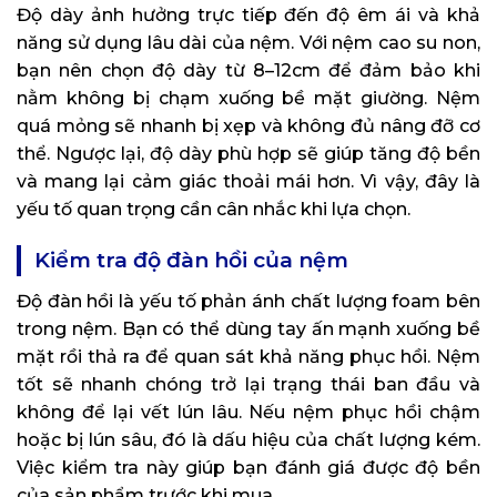
Độ dày ảnh hưởng trực tiếp đến độ êm ái và khả
năng sử dụng lâu dài của nệm. Với nệm cao su non,
bạn nên chọn độ dày từ 8–12cm để đảm bảo khi
nằm không bị chạm xuống bề mặt giường. Nệm
quá mỏng sẽ nhanh bị xẹp và không đủ nâng đỡ cơ
thể. Ngược lại, độ dày phù hợp sẽ giúp tăng độ bền
và mang lại cảm giác thoải mái hơn. Vì vậy, đây là
yếu tố quan trọng cần cân nhắc khi lựa chọn.
Kiểm tra độ đàn hồi của nệm
Độ đàn hồi là yếu tố phản ánh chất lượng foam bên
trong nệm. Bạn có thể dùng tay ấn mạnh xuống bề
mặt rồi thả ra để quan sát khả năng phục hồi. Nệm
tốt sẽ nhanh chóng trở lại trạng thái ban đầu và
không để lại vết lún lâu. Nếu nệm phục hồi chậm
hoặc bị lún sâu, đó là dấu hiệu của chất lượng kém.
Việc kiểm tra này giúp bạn đánh giá được độ bền
của sản phẩm trước khi mua.