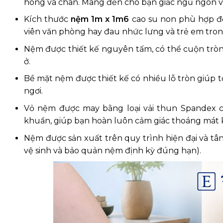
hông và chân. Mang đến cho bạn giấc ngủ ngon và
Kích thước
nệm 1m x 1m6
cao su non phù hợp để
viên văn phòng hay đau nhức lưng và trẻ em trong
Nệm được thiết kế nguyên tấm, có thể cuộn tròn
ở.
Bề mặt nệm được thiết kế có nhiều lỗ tròn giúp tố
ngơi.
Vỏ nệm được may bằng loại vải thun Spandex ca
khuẩn, giúp bạn hoàn luôn cảm giác thoáng mát 
Nệm được sản xuất trên quy trình hiện đại và tân
vệ sinh và bảo quản nệm định kỳ đúng hạn).