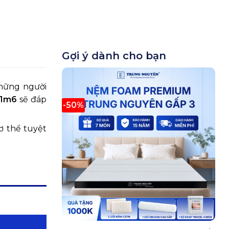
Gợi ý dành cho bạn
những người
 1m6
sẽ đáp
-50%
 thể tuyệt