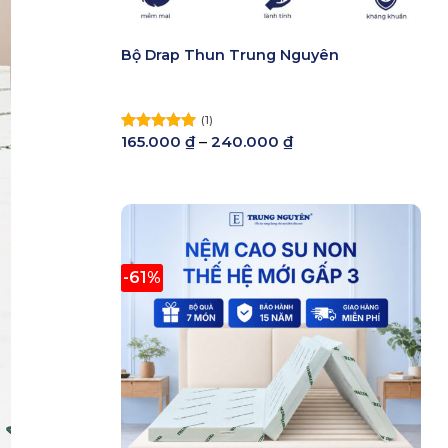
Bộ Drap Thun Trung Nguyên
(1)
Khoảng
165.000
₫
–
240.000
₫
Được xếp
giá:
hạng
5.00
từ
5 sao
165.000 ₫
đến
240.000 ₫
-61%