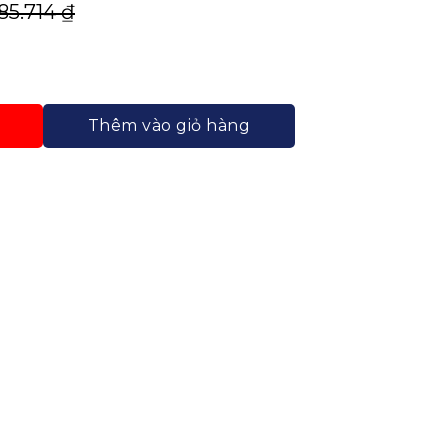
285.714
₫
n Trung Nguyên Cao Cấp số lượng
Thêm vào giỏ hàng