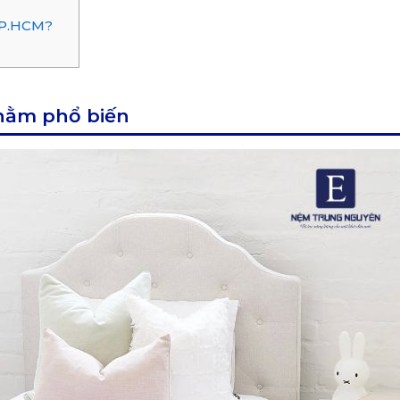
 TP.HCM?
 nằm phổ biến