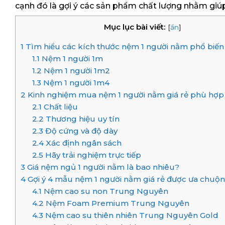
cạnh đó là gợi ý các sản phẩm chất lượng nhằm giú
Mục lục bài viết:
[
ẩn
]
1
Tìm hiểu các kích thước nệm 1 người nằm phổ biến
1.1
Nệm 1 người 1m
1.2
Nệm 1 người 1m2
1.3
Nệm 1 người 1m4
2
Kinh nghiệm mua nệm 1 người nằm giá rẻ phù hợp
2.1
Chất liệu
2.2
Thương hiệu uy tín
2.3
Độ cứng và độ dày
2.4
Xác định ngân sách
2.5
Hãy trải nghiệm trực tiếp
3
Giá nệm ngủ 1 người nằm là bao nhiêu?
4
Gợi ý 4 mẫu nệm 1 người nằm giá rẻ được ưa chuộn
4.1
Nệm cao su non Trung Nguyên
4.2
Nệm Foam Premium Trung Nguyên
4.3
Nệm cao su thiên nhiên Trung Nguyên Gold