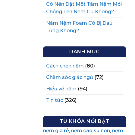
Có Nên Đặt Một Tấm Nệm Mới
Chồng Lên Nệm Cũ Không?
Nằm Nệm Foam Có Bị Đau
Lưng Không?
DANH MỤC
Cách chọn nệm
(80)
Chăm sóc giấc ngủ
(72)
Hiểu về nệm
(94)
Tin tức
(326)
TỪ KHÓA NỔI BẬT
nệm giá rẻ
,
nệm cao su non
,
nệm