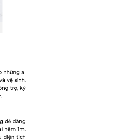
o những ai
à vệ sinh.
ng trọ, ký
.
ng dễ dàng
ại nệm 1m.
 diện tích