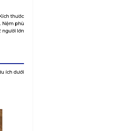
Kích thước
n. Nệm phù
 người lớn
u ích dưới