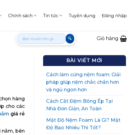
Chính sách
Tin tức
Tuyển dụng
Đăng nhập
Tìm
Giỏ hàng
kiếm:
BÀI VIẾT MỚI
Cách làm cứng nệm foam: Giải
pháp giúp nệm chắc chắn hơn
và ngủ ngon hơn
 chọn hàng
Cách Cắt Đệm Bông Ép Tại
ợp cho các
Nhà Đơn Giản, An Toàn
 nằm
giá rẻ
Mật Độ Nệm Foam Là Gì? Mật
Độ Bao Nhiêu Thì Tốt?
i nằm, bên