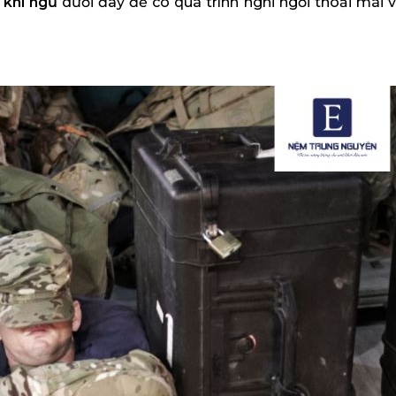
 khi ngủ
dưới đây để có quá trình nghỉ ngơi thoải mái v