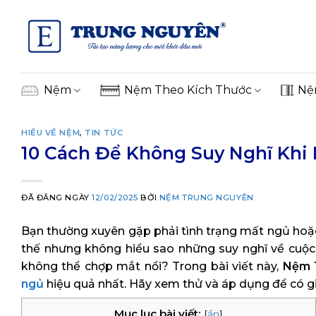
Skip
to
content
Nệm
Nệm Theo Kích Thước
Nệ
HIỂU VỀ NỆM
,
TIN TỨC
10 Cách Để Không Suy Nghĩ Khi
ĐÃ ĐĂNG NGÀY
12/02/2025
BỞI
NỆM TRUNG NGUYÊN
Bạn thường xuyên gặp phải tình trạng mất ngủ hoặ
thế nhưng không hiểu sao những suy nghĩ về cuộc 
không thể chợp mắt nổi? Trong bài viết này,
Nệm 
ngủ
hiệu quả nhất. Hãy xem thử và áp dụng để có gi
Mục lục bài viết:
[
ẩn
]