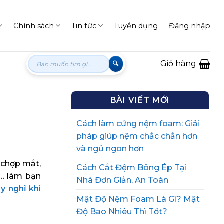
Chính sách
Tin tức
Tuyển dụng
Đăng nhập
Tìm
Giỏ hàng
kiếm:
BÀI VIẾT MỚI
Cách làm cứng nệm foam: Giải
pháp giúp nệm chắc chắn hơn
và ngủ ngon hơn
 chợp mắt,
Cách Cắt Đệm Bông Ép Tại
,… làm bạn
Nhà Đơn Giản, An Toàn
y nghĩ khi
Mật Độ Nệm Foam Là Gì? Mật
Độ Bao Nhiêu Thì Tốt?