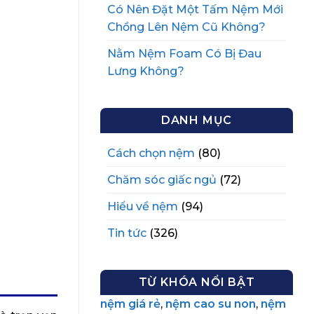
Có Nên Đặt Một Tấm Nệm Mới
Chồng Lên Nệm Cũ Không?
Nằm Nệm Foam Có Bị Đau
Lưng Không?
DANH MỤC
Cách chọn nệm
(80)
Chăm sóc giấc ngủ
(72)
Hiểu về nệm
(94)
Tin tức
(326)
TỪ KHÓA NỔI BẬT
nệm giá rẻ
,
nệm cao su non
,
nệm