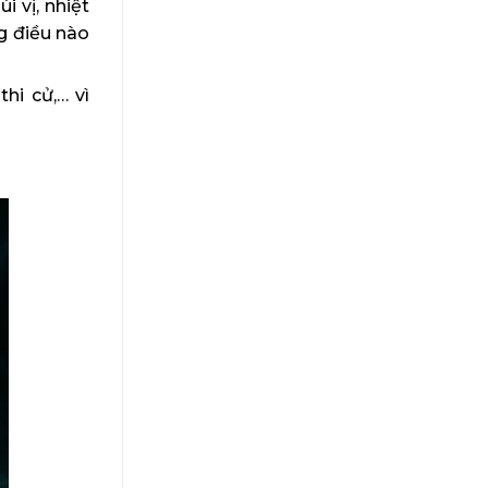
 vị, nhiệt
g điều nào
hi cử,… vì