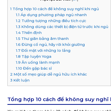
1
Tổng hợp 10 cách để không suy nghĩ khi ngủ
1.1
Áp dụng phương pháp ngủ nhanh
1.2
Tưởng tượng những điều tích cực
1.3
Không dùng các thiết bị điện tử trước khi ngủ
1.4
Thiền định
1.5
Thư giãn bằng âm thanh
1.6
Đừng cố ngủ, hãy rời khỏi giường
1.7
Đối mặt với những lo lắng
1.8
Tập luyện Yoga
1.9
Ăn uống lành mạnh
1.10
Đến gặp bác sĩ
2
Một số mẹo giúp dễ ngủ hữu ích khác
3
Kết luận
Tổng hợp 10 cách để không suy nghĩ 