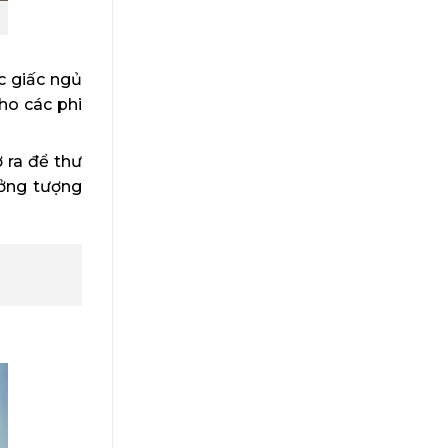
c giấc ngủ
ho các phi
 ra để thư
ưởng tượng