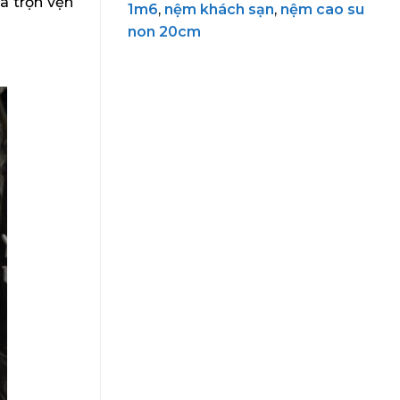
à trọn vẹn
1m6
,
nệm khách sạn
,
nệm cao su
non 20cm