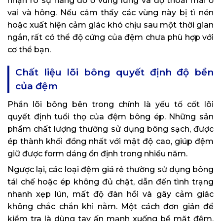
nhận rõ sự nâng đỡ ở vùng lưng và độ thoải mái ở
vai và hông. Nếu cảm thấy các vùng này bị tì nén
hoặc xuất hiện cảm giác khó chịu sau một thời gian
ngắn, rất có thể độ cứng của đệm chưa phù hợp với
cơ thể bạn.
Chất liệu lõi bông quyết định độ bền
của đệm
Phần lõi bông bên trong chính là yếu tố cốt lõi
quyết định tuổi thọ của đệm bông ép. Những sản
phẩm chất lượng thường sử dụng bông sạch, được
ép thành khối đồng nhất với mật độ cao, giúp đệm
giữ được form dáng ổn định trong nhiều năm.
Ngược lại, các loại đệm giá rẻ thường sử dụng bông
tái chế hoặc ép không đủ chặt, dẫn đến tình trạng
nhanh xẹp lún, mất độ đàn hồi và gây cảm giác
không chắc chắn khi nằm. Một cách đơn giản để
kiểm tra là dùng tay ấn mạnh xuống bề mặt đệm,