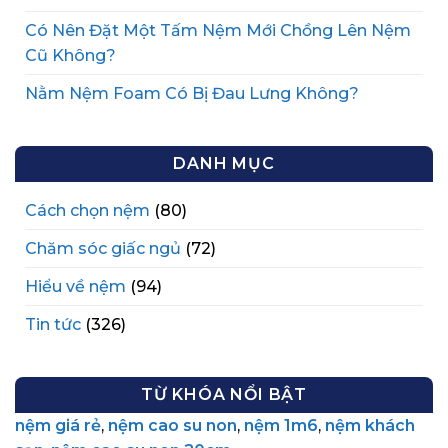
Có Nên Đặt Một Tấm Nệm Mới Chồng Lên Nệm
Cũ Không?
Nằm Nệm Foam Có Bị Đau Lưng Không?
DANH MỤC
Cách chọn nệm
(80)
Chăm sóc giấc ngủ
(72)
Hiểu về nệm
(94)
Tin tức
(326)
TỪ KHÓA NỔI BẬT
nệm giá rẻ
,
nệm cao su non
,
nệm 1m6
,
nệm khách