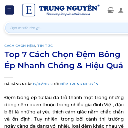
Skip
to
content
Tìm
kiếm:
CÁCH CHỌN NỆM
,
TIN TỨC
Top 7 Cách Chọn Đệm Bông
Ép Nhanh Chóng & Hiệu Quả
ĐÃ ĐĂNG NGÀY
17/03/2026
BỞI
NỆM TRUNG NGUYÊN
Đệm bông ép từ lâu đã trở thành một trong những
dòng nệm quen thuộc trong nhiều gia đình Việt, đặc
biệt là những ai yêu thích cảm giác nằm chắc chắn
và ổn định. Tuy nhiên, trong bối cảnh thị trường
ngày càng đa dạng với nhiều loại đệm khác nhau về