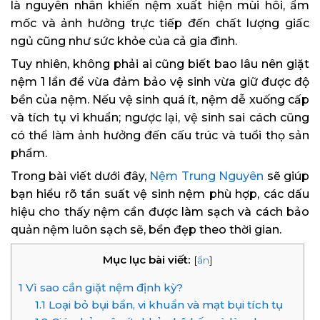
là nguyên nhân khiến nệm xuất hiện mùi hôi, ẩm
mốc và ảnh hưởng trực tiếp đến chất lượng giấc
ngủ cũng như sức khỏe của cả gia đình.
Tuy nhiên, không phải ai cũng biết bao lâu nên giặt
nệm 1 lần để vừa đảm bảo vệ sinh vừa giữ được độ
bền của nệm. Nếu vệ sinh quá ít, nệm dễ xuống cấp
và tích tụ vi khuẩn; ngược lại, vệ sinh sai cách cũng
có thể làm ảnh hưởng đến cấu trúc và tuổi thọ sản
phẩm.
Trong bài viết dưới đây,
Nệm Trung Nguyên
sẽ giúp
bạn hiểu rõ tần suất vệ sinh nệm phù hợp, các dấu
hiệu cho thấy nệm cần được làm sạch và cách bảo
quản nệm luôn sạch sẽ, bền đẹp theo thời gian.
Mục lục bài viết:
[
ẩn
]
1
Vì sao cần giặt nệm định kỳ?
1.1
Loại bỏ bụi bẩn, vi khuẩn và mạt bụi tích tụ