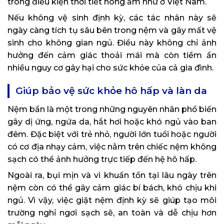
trong điều kiện thời tiết nóng ẩm như ở Việt Nam.
Nếu không vệ sinh định kỳ, các tác nhân này sẽ
ngày càng tích tụ sâu bên trong nệm và gây mất vệ
sinh cho không gian ngủ. Điều này không chỉ ảnh
hưởng đến cảm giác thoải mái mà còn tiềm ẩn
nhiều nguy cơ gây hại cho sức khỏe của cả gia đình.
Giúp bảo vệ sức khỏe hô hấp và làn da
Nệm bẩn là một trong những nguyên nhân phổ biến
gây dị ứng, ngứa da, hắt hơi hoặc khó ngủ vào ban
đêm. Đặc biệt với trẻ nhỏ, người lớn tuổi hoặc người
có cơ địa nhạy cảm, việc nằm trên chiếc nệm không
sạch có thể ảnh hưởng trực tiếp đến hệ hô hấp.
Ngoài ra, bụi mịn và vi khuẩn tồn tại lâu ngày trên
nệm còn có thể gây cảm giác bí bách, khó chịu khi
ngủ. Vì vậy, việc giặt nệm định kỳ sẽ giúp tạo môi
trường nghỉ ngơi sạch sẽ, an toàn và dễ chịu hơn