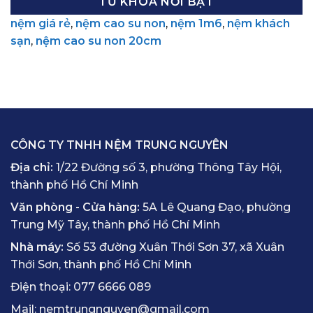
TỪ KHÓA NỔI BẬT
nệm giá rẻ
,
nệm cao su non
,
nệm 1m6
,
nệm khách
sạn
,
nệm cao su non 20cm
CÔNG TY TNHH NỆM TRUNG NGUYÊN
Địa chỉ:
1/22 Đường số 3, phường Thông Tây Hội,
thành phố Hồ Chí Minh
Văn phòng - Cửa hàng:
5A Lê Quang Đạo, phường
Trung Mỹ Tây, thành phố Hồ Chí Minh
Nhà máy:
Số 53 đường Xuân Thới Sơn 37, xã Xuân
Thới Sơn, thành phố Hồ Chí Minh
Điện thoại:
077 6666 089
Mail:
nemtrungnguyen@gmail.com