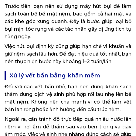
Trước tiên, bạn nên sử dụng máy hút bụi để làm
sạch toàn bộ bề mặt nệm, bao gồm cả hai mặt và
các khe góc xung quanh. Đây là bước giúp loại bỏ
bụi mịn, tóc rụng và các tác nhân gây dị ứng tích tụ
hằng ngày.
Việc hút bụi định kỳ cũng giúp hạn chế vi khuẩn và
giữ nệm sạch lâu hơn. Để đạt hiệu quả tốt nhất, bạn
nên thực hiện bước này khoảng 1–2 tuần/lần.
Xử lý vết bẩn bằng khăn mềm
Đối với các vết bẩn nhỏ, bạn nên dùng khăn sạch
thấm dung dịch vệ sinh phù hợp rồi lau nhẹ lên bề
mặt nệm. Không nên chà mạnh vì có thể làm vết
bẩn lan rộng hoặc ảnh hưởng đến cấu trúc nệm.
Ngoài ra, cần tránh đổ trực tiếp quá nhiều nước lên
nệm vì hơi ẩm dễ thấm sâu vào bên trong và gây
ẩm mốc. Việc vệ sinh nhẹ nhàng đúng cách sẽ giúp