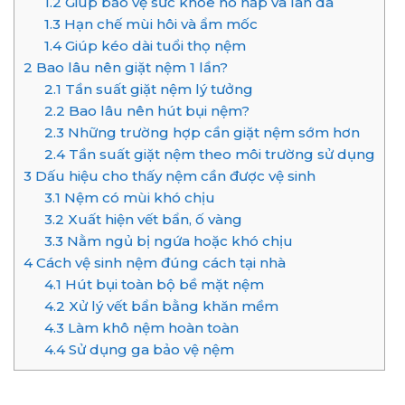
1.2
Giúp bảo vệ sức khỏe hô hấp và làn da
1.3
Hạn chế mùi hôi và ẩm mốc
1.4
Giúp kéo dài tuổi thọ nệm
2
Bao lâu nên giặt nệm 1 lần?
2.1
Tần suất giặt nệm lý tưởng
2.2
Bao lâu nên hút bụi nệm?
2.3
Những trường hợp cần giặt nệm sớm hơn
2.4
Tần suất giặt nệm theo môi trường sử dụng
3
Dấu hiệu cho thấy nệm cần được vệ sinh
3.1
Nệm có mùi khó chịu
3.2
Xuất hiện vết bẩn, ố vàng
3.3
Nằm ngủ bị ngứa hoặc khó chịu
4
Cách vệ sinh nệm đúng cách tại nhà
4.1
Hút bụi toàn bộ bề mặt nệm
4.2
Xử lý vết bẩn bằng khăn mềm
4.3
Làm khô nệm hoàn toàn
4.4
Sử dụng ga bảo vệ nệm