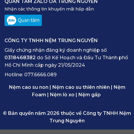
QUAN TÂM ZALO OA TRUNG NGUYÊN
Nhận các thông tin khuyến mãi hấp dẫn
CÔNG TY TNHH NỆM TRUNG NGUYÊN
Giấy chứng nhận đăng ký doanh nghiệp số
0318468382
do Sở Kế Hoạch và Đầu Tư Thành phố
Hồ Chí Minh cấp ngày 21/05/2024
Hotline:
077.6666.089
Nệm cao su non
|
Nệm cao su thiên nhiên
|
Nệm
Foam
|
Nệm lò xo
|
Nệm gấp
© Bản quyền năm 2026 thuộc về Công ty TNHH Nệm
Trung Nguyên